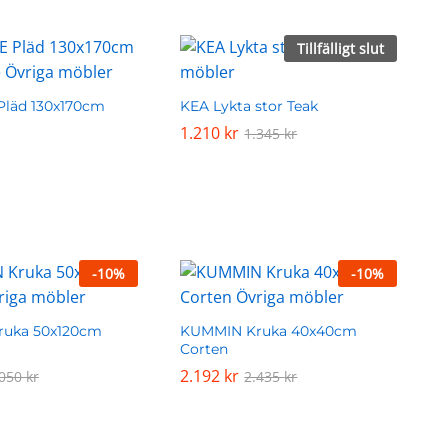
Tillfälligt slut
läd 130x170cm
KEA Lykta stor Teak
1.210
1.210
kr
kr
1.345
1.345
kr
kr
-
10
%
-
10
%
uka 50x120cm
KUMMIN Kruka 40x40cm
Corten
2.192
2.192
kr
kr
.050
.050
kr
kr
2.435
2.435
kr
kr