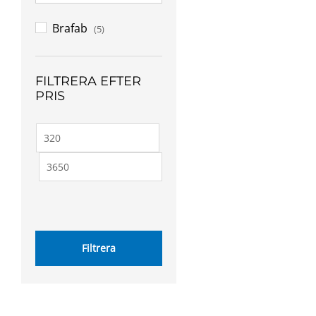
Brafab
(5)
FILTRERA EFTER
PRIS
Min
Max
pris
pris
Filtrera