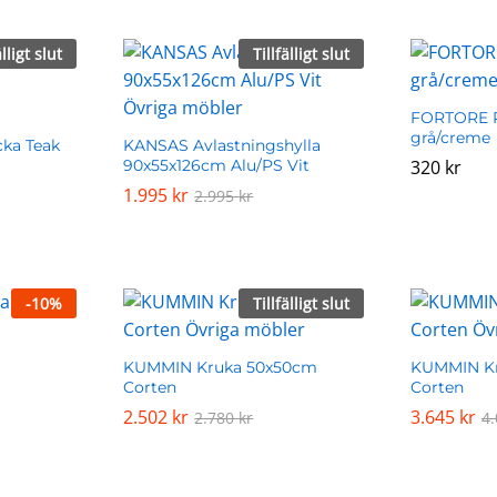
älligt slut
Tillfälligt slut
FORTORE P
grå/creme
cka Teak
KANSAS Avlastningshylla
90x55x126cm Alu/PS Vit
320
320
kr
kr
1.995
1.995
kr
kr
2.995
2.995
kr
kr
-
10
%
Tillfälligt slut
KUMMIN Kruka 50x50cm
KUMMIN Kr
Corten
Corten
2.502
2.502
kr
kr
3.645
3.645
kr
kr
2.780
2.780
kr
kr
4
4