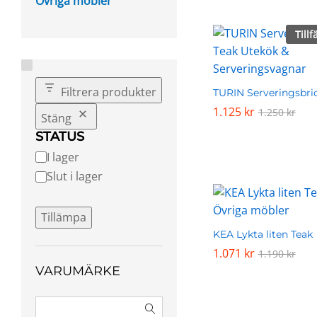
Övriga möbler
Tillf
Filtrera produkter
TURIN Serveringsbri
1.125
1.125
kr
kr
1.250
1.250
kr
kr
Stäng
STATUS
Tillgänglighet
I lager
Slut i lager
Tillämpa
KEA Lykta liten Teak
1.071
1.071
kr
kr
1.190
1.190
kr
kr
VARUMÄRKE