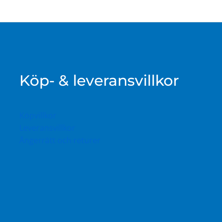
Köp- & leveransvillkor
Köpvillkor
Leveransvillkor
Ångerrätt och returer