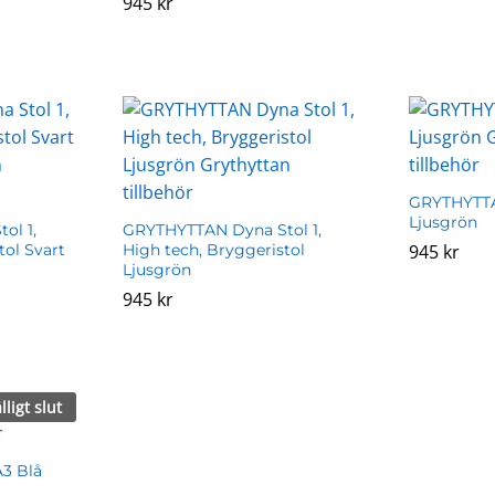
945
945
kr
kr
GRYTHYTT
Ljusgrön
ol 1,
GRYTHYTTAN Dyna Stol 1,
tol Svart
High tech, Bryggeristol
945
945
kr
kr
Ljusgrön
945
945
kr
kr
älligt slut
3 Blå