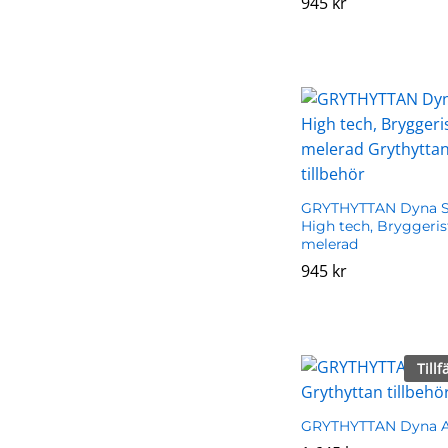
945
945
kr
kr
GRYTHYTTAN Dyna St
High tech, Bryggeris
melerad
945
945
kr
kr
Tillf
GRYTHYTTAN Dyna A