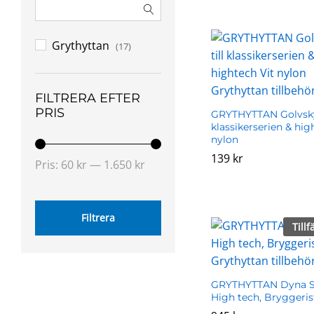
Grythyttan
(17)
FILTRERA EFTER
PRIS
GRYTHYTTAN Golvsky
klassikerserien & hig
nylon
139
139
kr
kr
Min
Max
Pris:
60 kr
—
1.650 kr
pris
pris
Filtrera
Tillf
GRYTHYTTAN Dyna St
High tech, Bryggeris