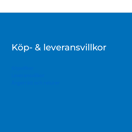
Köp- & leveransvillkor
Köpvillkor
Leveransvillkor
Ångerrätt och returer