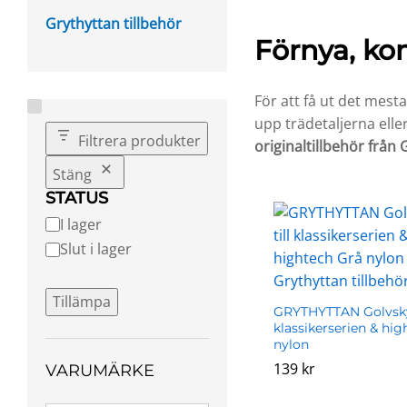
Grythyttan tillbehör
Förnya, ko
För att få ut det mest
upp trädetaljerna eller
Filtrera produkter
originaltillbehör från
Stäng
STATUS
Tillgänglighet
I lager
Slut i lager
Tillämpa
GRYTHYTTAN Golvsky
klassikerserien & hig
nylon
139
139
kr
kr
VARUMÄRKE