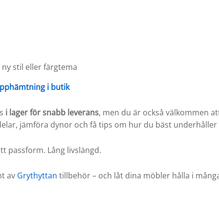
ny stil eller färgtema
pphämtning i butik
ns
i lager för snabb leverans
, men du är också välkommen at
vdelar, jämföra dynor och få tips om hur du bäst underhålle
ätt passform. Lång livslängd.
nt av
Grythyttan
tillbehör – och låt dina möbler hålla i många 