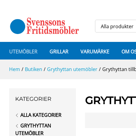
Alla produkter
UTEMÖBLER
GRILLAR
VARUMÄRKE
OM O
Hem
/
Butiken
/
Grythyttan utemöbler
/
Grythyttan til
GRYTHYT
KATEGORIER
ALLA KATEGORIER
GRYTHYTTAN
UTEMÖBLER