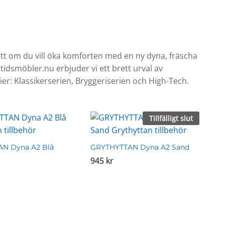
ett om du vill öka komforten med en ny dyna, fräscha
itidsmöbler.nu erbjuder vi ett brett urval av
erier: Klassikerserien, Bryggeriserien och High-Tech.
Tillfälligt slut
N Dyna A2 Blå
GRYTHYTTAN Dyna A2 Sand
945
945
kr
kr