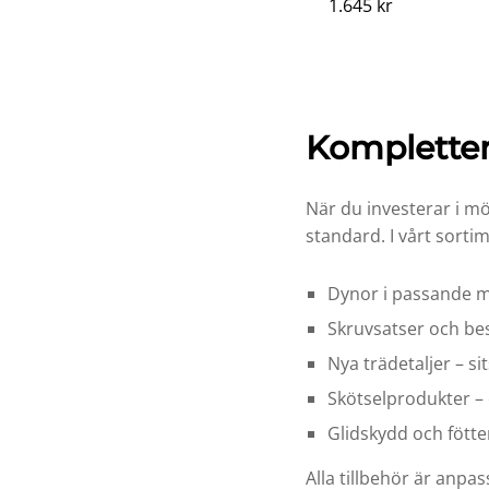
1.645
1.645
kr
kr
Kompletter
När du investerar i mö
standard. I vårt sorti
Dynor i passande må
Skruvsatser och bes
Nya trädetaljer – si
Skötselprodukter – 
Glidskydd och fötte
Alla tillbehör är anpa