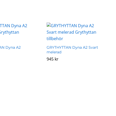
AN Dyna A2
GRYTHYTTAN Dyna A2 Svart
melerad
945
945
kr
kr