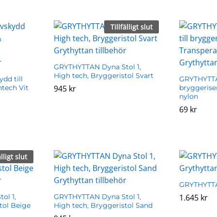
Tillfälligt slut
GRYTHYTTAN Dyna Stol 1,
High tech, Bryggeristol Svart
dd till
GRYTHYTTAN
htech Vit
945
945
kr
kr
bryggerise
nylon
69
69
kr
kr
älligt slut
GRYTHYTTA
ol 1,
GRYTHYTTAN Dyna Stol 1,
1.645
1.645
kr
kr
tol Beige
High tech, Bryggeristol Sand