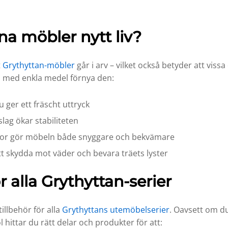
na möbler nytt liv?
t
Grythyttan-möbler
går i arv – vilket också betyder att vissa
 med enkla medel förnya den:
ru ger ett fräscht uttryck
lag ökar stabiliteten
nor gör möbeln både snyggare och bekvämare
 att skydda mot väder och bevara träets lyster
ör alla Grythyttan-serier
illbehör för alla
Grythyttans utemöbelserier
. Oavsett om du
hittar du rätt delar och produkter för att: