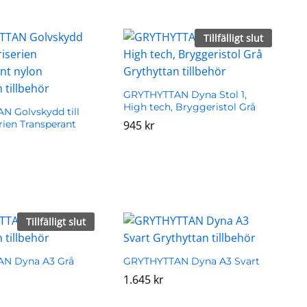
Tillfälligt slut
GRYTHYTTAN Dyna Stol 1,
High tech, Bryggeristol Grå
 Golvskydd till
rien Transperant
945
945
kr
kr
Tillfälligt slut
N Dyna A3 Grå
GRYTHYTTAN Dyna A3 Svart
1.645
1.645
kr
kr