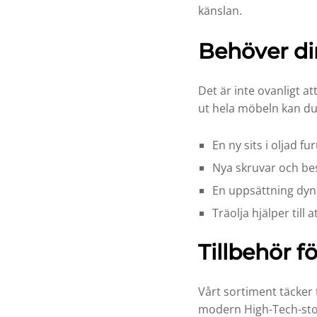
känslan.
Behöver di
Det är inte ovanligt at
ut hela möbeln kan du
En ny sits i oljad fu
Nya skruvar och bes
En uppsättning dy
Träolja hjälper till
Tillbehör f
Vårt sortiment täcker t
modern High-Tech-stol 