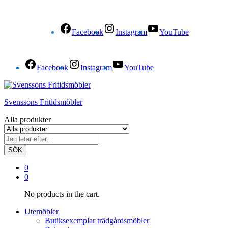
Facebook
Instagram
YouTube
Facebook
Instagram
YouTube
Svenssons Fritidsmöbler
Alla produkter
SÖK
0
0
No products in the cart.
Utemöbler
Butiksexemplar trädgårdsmöbler