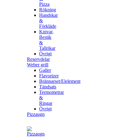
Pizza
Rökning
Handskar
&
Förkläde
Knivar,
Bestik
&
Tallrikar
Övrigt
Reservdelar
Weber grill
Galler
Flavorizer
Brännarset/Elelement
Tändsats
Termometrar
&
Ringar
Övrigt
Pizzaugn