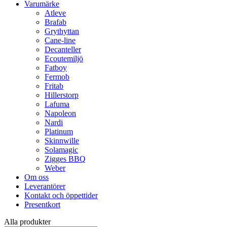
Varumärke
Atleve
Brafab
Grythyttan
Cane-line
Decanteller
Ecoutemiljö
Fatboy
Fermob
Fritab
Hillerstorp
Lafuma
Napoleon
Nardi
Platinum
Skinnwille
Solamagic
Zigges BBQ
Weber
Om oss
Leverantörer
Kontakt och öppettider
Presentkort
Alla produkter