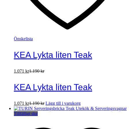
Önskelista
KEA Lykta liten Teak
1.071
kr
1.190
kr
KEA Lykta liten Teak
1.071
kr
1.190
kr
Lägg till i varukorg
Tillfälligt slut