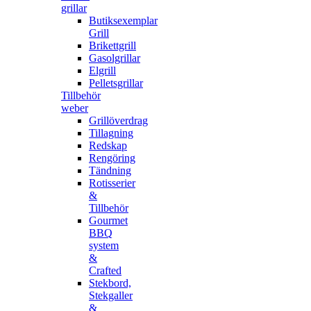
grillar
Butiksexemplar
Grill
Brikettgrill
Gasolgrillar
Elgrill
Pelletsgrillar
Tillbehör
weber
Grillöverdrag
Tillagning
Redskap
Rengöring
Tändning
Rotisserier
&
Tillbehör
Gourmet
BBQ
system
&
Crafted
Stekbord,
Stekgaller
&