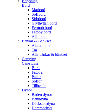
Belysning
Bord
Matbord
Soffbord
Sidobord
Grythyttan bord
Fermob bord
Fatboy bord
Alla bord
Bänkar & Bänkset
Aluminium
Trä
Alla bänkar & bänkset
Camping
Cane-Line
Bord
Fåtöljer
Pallar
Soffor
Tillbehör
Dynor
Baden dynor
Bänkdyna
Däckstolsdyna
Hammockset