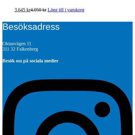
3.645
kr
4.050
kr
Lägg till i varukorg
Besöksadress
Oktanvägen 11
311 32 Falkenberg
Besök oss på sociala medier