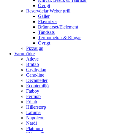
Knivar, Bestik & Tallrikar
Övrigt
Reservdelar Weber grill
Galler
Flavorizer
Brännarset/Elelement
Tändsats
Termometrar & Ringar
Övrigt
Pizzaugn
Varumärke
Atleve
Brafab
Grythyttan
Cane-line
Decanteller
Ecoutemiljö
Fatboy
Fermob
Fritab
Hillerstorp
Lafuma
Napoleon
Nardi
Platinum