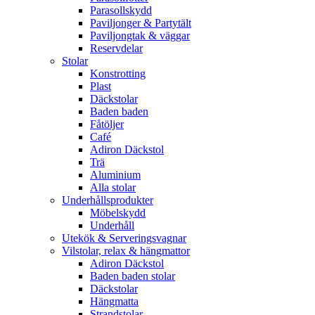
Parasollskydd
Paviljonger & Partytält
Paviljongtak & väggar
Reservdelar
Stolar
Konstrotting
Plast
Däckstolar
Baden baden
Fåtöljer
Café
Adiron Däckstol
Trä
Aluminium
Alla stolar
Underhållsprodukter
Möbelskydd
Underhåll
Utekök & Serveringsvagnar
Vilstolar, relax & hängmattor
Adiron Däckstol
Baden baden stolar
Däckstolar
Hängmatta
Strandstolar