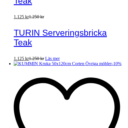
Teak
1.125
kr
1.250
kr
TURIN Serveringsbricka
Teak
1.125
kr
1.250
kr
Läs mer
-
10
%