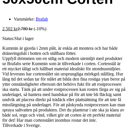
Varumärke:
Brafab
2.502
kr
2.780
kr
(-10%)
Status:
Slut i lager
Kummin är gjorda i 2mm plåt, är enkla att montera och har både
dräneringshål i botten och ställbara fötter.
Uppfyll drömmen om en stilig och modern utemiljö med produkter
ur Brafabs serie Kummin som är tillverkade i corten. Cortenstål är
ett mycket tåligt och hållbart material idealiskt för utomhusmiljöer.
Vid leverans har cortenstålet sin ursprungliga mörkgrå stålfärg. Hur
lång tid det sedan tar för stålet att bilda den fina rostiga ytan beror på
yttre omständigheter eftersom det behövs fukt för att rostprocessen
ska starta. Tänk på att under rostprocessen kan rosten färga av sig på
underlaget, så hantera med handskar på för att inte bli fläckig samt
undvik att placera direkt på trädäck eller plattsättning för att inte få
missfärgning på underlaget. För att påskynda rostprocessen kan man
spraya saltvatten på produkten. Det du planterar i ute ska ju klara av
både sol, regn och vind, vilket gör att corten är ett perfekt material
för det! Har man cortenstålet inomhus rostar det inte.
Tillverkade i Sverige.