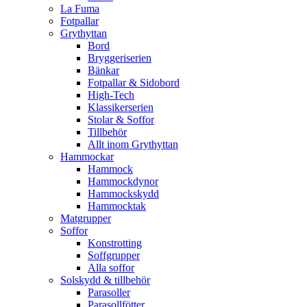
La Fuma
Fotpallar
Grythyttan
Bord
Bryggeriserien
Bänkar
Fotpallar & Sidobord
High-Tech
Klassikerserien
Stolar & Soffor
Tillbehör
Allt inom Grythyttan
Hammockar
Hammock
Hammockdynor
Hammockskydd
Hammocktak
Matgrupper
Soffor
Konstrotting
Soffgrupper
Alla soffor
Solskydd & tillbehör
Parasoller
Parasollfötter