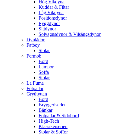
Hög Vikdyna
Kuddar & Filtar
Låg Vikdyna
Positionsdynor
Ryggdynor
Sittdynor
Solvagnsdynor & Vilsängsdynor
Dynlådor
Fatboy
Stolar
Fermob
Bord
Lampor
Soffa
Stolar
La Fuma
Fotpallar
Grythyttan
Bord
Bryggeriserien
Bänkar
Fotpallar & Sidobord
High-Tech
Klassikerserien
Stolar & Soffor