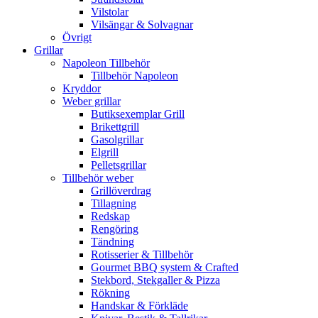
Vilstolar
Vilsängar & Solvagnar
Övrigt
Grillar
Napoleon Tillbehör
Tillbehör Napoleon
Kryddor
Weber grillar
Butiksexemplar Grill
Brikettgrill
Gasolgrillar
Elgrill
Pelletsgrillar
Tillbehör weber
Grillöverdrag
Tillagning
Redskap
Rengöring
Tändning
Rotisserier & Tillbehör
Gourmet BBQ system & Crafted
Stekbord, Stekgaller & Pizza
Rökning
Handskar & Förkläde