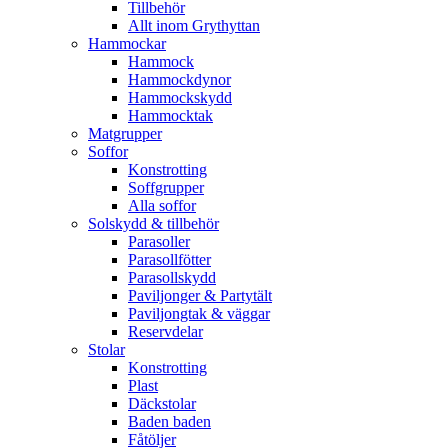
Tillbehör
Allt inom Grythyttan
Hammockar
Hammock
Hammockdynor
Hammockskydd
Hammocktak
Matgrupper
Soffor
Konstrotting
Soffgrupper
Alla soffor
Solskydd & tillbehör
Parasoller
Parasollfötter
Parasollskydd
Paviljonger & Partytält
Paviljongtak & väggar
Reservdelar
Stolar
Konstrotting
Plast
Däckstolar
Baden baden
Fåtöljer