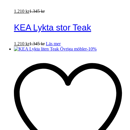
1.210
kr
1.345
kr
KEA Lykta stor Teak
1.210
kr
1.345
kr
Läs mer
-
10
%