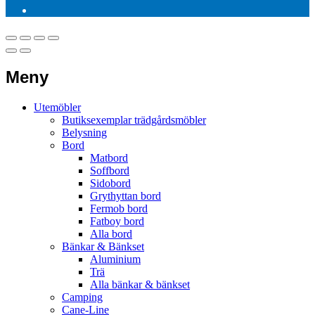
Meny
Utemöbler
Butiksexemplar trädgårdsmöbler
Belysning
Bord
Matbord
Soffbord
Sidobord
Grythyttan bord
Fermob bord
Fatboy bord
Alla bord
Bänkar & Bänkset
Aluminium
Trä
Alla bänkar & bänkset
Camping
Cane-Line