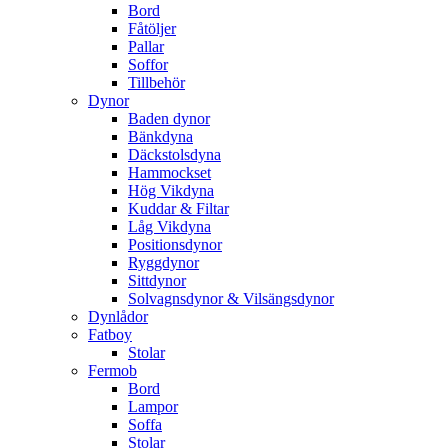
Bord
Fåtöljer
Pallar
Soffor
Tillbehör
Dynor
Baden dynor
Bänkdyna
Däckstolsdyna
Hammockset
Hög Vikdyna
Kuddar & Filtar
Låg Vikdyna
Positionsdynor
Ryggdynor
Sittdynor
Solvagnsdynor & Vilsängsdynor
Dynlådor
Fatboy
Stolar
Fermob
Bord
Lampor
Soffa
Stolar