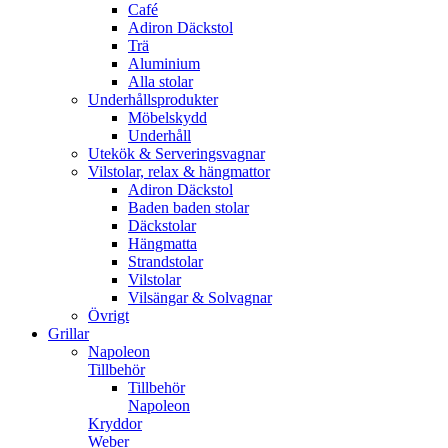
Café
Adiron Däckstol
Trä
Aluminium
Alla stolar
Underhållsprodukter
Möbelskydd
Underhåll
Utekök & Serveringsvagnar
Vilstolar, relax & hängmattor
Adiron Däckstol
Baden baden stolar
Däckstolar
Hängmatta
Strandstolar
Vilstolar
Vilsängar & Solvagnar
Övrigt
Grillar
Napoleon
Tillbehör
Tillbehör
Napoleon
Kryddor
Weber