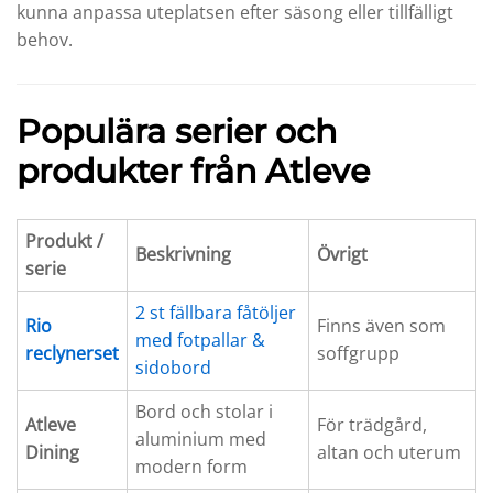
kunna anpassa uteplatsen efter säsong eller tillfälligt
behov.
Populära serier och
produkter från Atleve
Produkt /
Beskrivning
Övrigt
serie
2 st fällbara fåtöljer
Rio
Finns även som
med fotpallar &
reclynerset
soffgrupp
sidobord
Bord och stolar i
Atleve
För trädgård,
aluminium med
Dining
altan och uterum
modern form