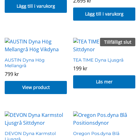
2.695
kr
Lägg till i varukorg
Lägg till i varukorg
Tillfälligt slut
AUSTIN Dyna Hög
TEA TIME Dyna Ljusgrå
Mellangrå
199
kr
799
kr
Läs mer
View product
DEVON Dyna Karmstol
Oregon Pos.dyna Blå
Ljusgrå