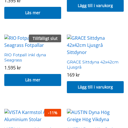
1.395
kr
Lägg till i varukorg
Läs mer
Tillfälligt slut
RIO Fotpall inkl dyna
Seagrass
GRACE Sittdyna 42x42cm
1.595
kr
Ljusgrå
169
kr
Läs mer
Lägg till i varukorg
-
11
%