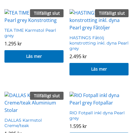
Tillfälligt slut
Tillfälligt slut
TEA TIME Karmstol Pearl
grey
HASTINGS Fåtölj
1.295
kr
konstrotting inkl. dyna Pearl
grey
2.495
kr
Läs mer
Läs mer
Tillfälligt slut
RIO Fotpall inkl dyna Pearl
grey
DALLAS Karmstol
Creme/teak
1.595
kr