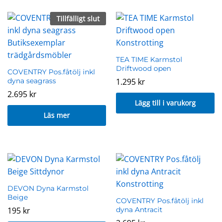
x
Tillfälligt slut
s
TEA TIME Karmstol
Driftwood open
COVENTRY Pos.fåtölj inkl
dyna seagrass
1.295
kr
2.695
kr
Lägg till i varukorg
Läs mer
DEVON Dyna Karmstol
Beige
COVENTRY Pos.fåtölj inkl
195
kr
dyna Antracit