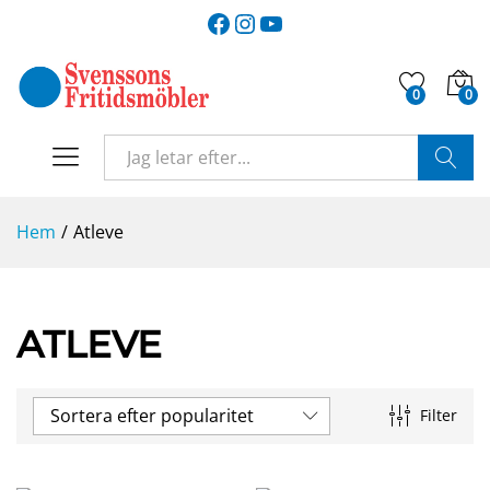
Facebook
Instagram
YouTube
0
0
SÖK
Hem
/
Atleve
ATLEVE
Sortera efter popularitet
Filter