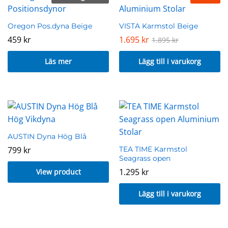
Oregon Pos.dyna Beige
VISTA Karmstol Beige
459
kr
1.695
kr
1.895
kr
Läs mer
Lägg till i varukorg
AUSTIN Dyna Hög Blå
799
kr
TEA TIME Karmstol
Seagrass open
1.295
kr
View product
Lägg till i varukorg