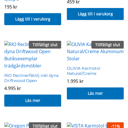
459
kr
195
kr
Lägg till i varukorg
Lägg till i varukorg
Tillfälligt slut
Tillfälligt slut
OLIVIA Karmstol
Natural/Creme
RIO Reclinerfåtölj inkl dyna
Driftwood Open
1.995
kr
4.995
kr
Läs mer
Läs mer
Tillfälligt slut
-
11
%