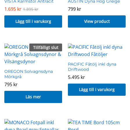
VISTA Karmstol Antracit
AUSTIN Dyna Hög Greige
1.695
kr
799
kr
1.895
kr
Lägg till i varukorg
View product
Tillfälligt slut
PACIFIC Fåtölj inkl dyna
Driftwood
OREGON Solvagnsdyna
Mörkgrå
5.495
kr
795
kr
Lägg till i varukorg
Läs mer