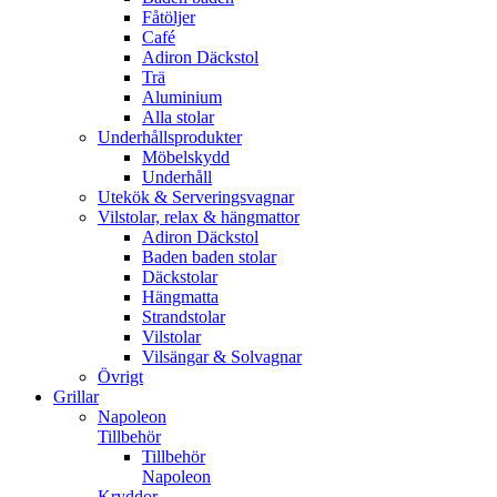
Fåtöljer
Café
Adiron Däckstol
Trä
Aluminium
Alla stolar
Underhållsprodukter
Möbelskydd
Underhåll
Utekök & Serveringsvagnar
Vilstolar, relax & hängmattor
Adiron Däckstol
Baden baden stolar
Däckstolar
Hängmatta
Strandstolar
Vilstolar
Vilsängar & Solvagnar
Övrigt
Grillar
Napoleon
Tillbehör
Tillbehör
Napoleon
Kryddor