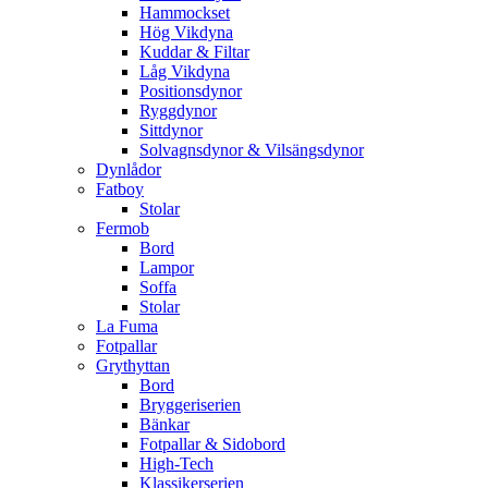
Hammockset
Hög Vikdyna
Kuddar & Filtar
Låg Vikdyna
Positionsdynor
Ryggdynor
Sittdynor
Solvagnsdynor & Vilsängsdynor
Dynlådor
Fatboy
Stolar
Fermob
Bord
Lampor
Soffa
Stolar
La Fuma
Fotpallar
Grythyttan
Bord
Bryggeriserien
Bänkar
Fotpallar & Sidobord
High-Tech
Klassikerserien