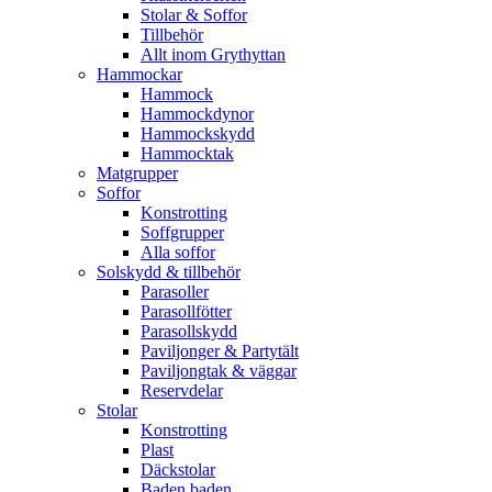
Stolar & Soffor
Tillbehör
Allt inom Grythyttan
Hammockar
Hammock
Hammockdynor
Hammockskydd
Hammocktak
Matgrupper
Soffor
Konstrotting
Soffgrupper
Alla soffor
Solskydd & tillbehör
Parasoller
Parasollfötter
Parasollskydd
Paviljonger & Partytält
Paviljongtak & väggar
Reservdelar
Stolar
Konstrotting
Plast
Däckstolar
Baden baden