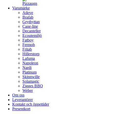
Varumärke
Atleve
Brafab
Grythyttan
Cane-line
Decanteller
Ecoutemiljö
Fatboy
Fermob
Fritab
Hillerstorp
Lafuma
Napoleon
Nardi
Platinum
Skinnwille
Solamagic
Zigges BBQ
Weber
Om oss
Leverantörer
Kontakt och öppettider
Presentkort