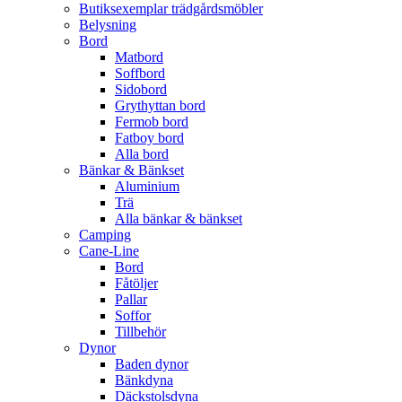
Butiksexemplar trädgårdsmöbler
Belysning
Bord
Matbord
Soffbord
Sidobord
Grythyttan bord
Fermob bord
Fatboy bord
Alla bord
Bänkar & Bänkset
Aluminium
Trä
Alla bänkar & bänkset
Camping
Cane-Line
Bord
Fåtöljer
Pallar
Soffor
Tillbehör
Dynor
Baden dynor
Bänkdyna
Däckstolsdyna