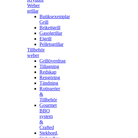
Weber
grillar
Butiksexemplar
Grill
Brikettgrill
Gasolgrillar
Elgrill
Pelletsgrillar
Tillbehör
weber
Grillöverdrag
Tillagning
Redskap
Rengöring
Tändning
Rotisserier
&
Tillbehör
Gourmet
BBQ
system
&
Crafted
Stekbord,