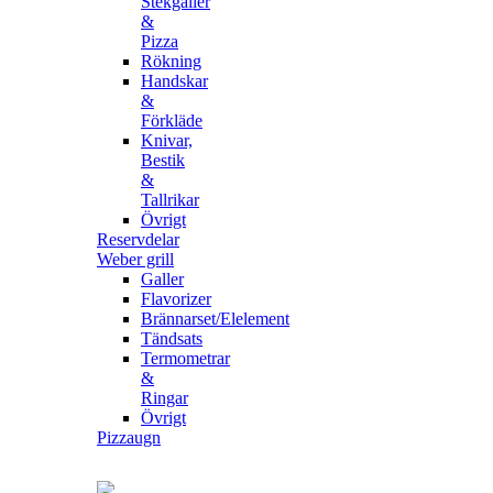
Stekgaller
&
Pizza
Rökning
Handskar
&
Förkläde
Knivar,
Bestik
&
Tallrikar
Övrigt
Reservdelar
Weber grill
Galler
Flavorizer
Brännarset/Elelement
Tändsats
Termometrar
&
Ringar
Övrigt
Pizzaugn