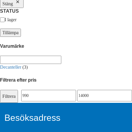
Stäng
STATUS
Tillgänglighet
I lager
Tillämpa
Varumärke
Decanteller
(3)
Filtrera efter pris
Min
Max
Filtrera
pris
pris
Besöksadress