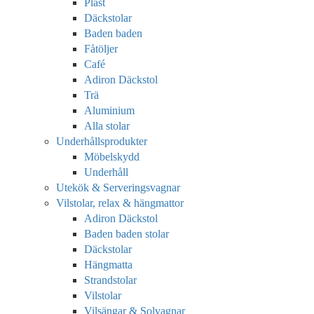
Plast
Däckstolar
Baden baden
Fåtöljer
Café
Adiron Däckstol
Trä
Aluminium
Alla stolar
Underhållsprodukter
Möbelskydd
Underhåll
Utekök & Serveringsvagnar
Vilstolar, relax & hängmattor
Adiron Däckstol
Baden baden stolar
Däckstolar
Hängmatta
Strandstolar
Vilstolar
Vilsängar & Solvagnar