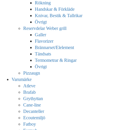
Rökning
Handskar & Förkläde
Knivar, Bestik & Tallrikar
Övrigt
Reservdelar Weber grill
Galler
Flavorizer
Brännarset/Elelement
Tändsats
Termometrar & Ringar
Övrigt
Pizzaugn
Varumärke
Atleve
Brafab
Grythyttan
Cane-line
Decanteller
Ecoutemiljö
Fatboy