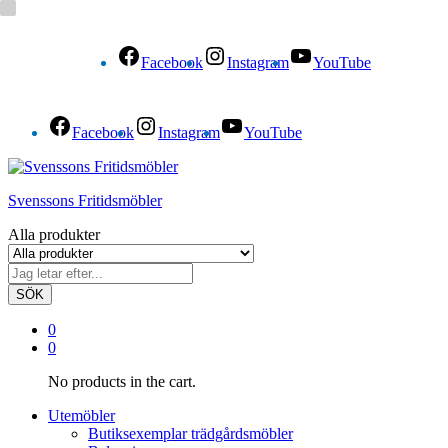
Facebook
Instagram
YouTube
Facebook
Instagram
YouTube
Svenssons Fritidsmöbler
Alla produkter
SÖK
0
0
No products in the cart.
Utemöbler
Butiksexemplar trädgårdsmöbler