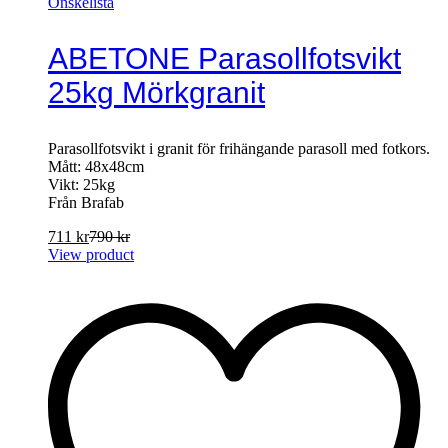
Önskelista
ABETONE Parasollfotsvikt
25kg Mörkgranit
Parasollfotsvikt i granit för frihängande parasoll med fotkors.
Mått: 48x48cm
Vikt: 25kg
Från Brafab
711
kr
790
kr
View product