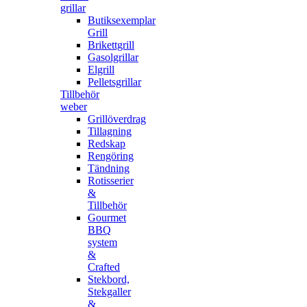
grillar
Butiksexemplar
Grill
Brikettgrill
Gasolgrillar
Elgrill
Pelletsgrillar
Tillbehör
weber
Grillöverdrag
Tillagning
Redskap
Rengöring
Tändning
Rotisserier
&
Tillbehör
Gourmet
BBQ
system
&
Crafted
Stekbord,
Stekgaller
&