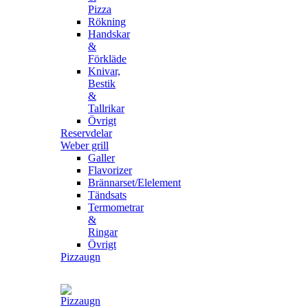
Pizza
Rökning
Handskar
&
Förkläde
Knivar,
Bestik
&
Tallrikar
Övrigt
Reservdelar
Weber grill
Galler
Flavorizer
Brännarset/Elelement
Tändsats
Termometrar
&
Ringar
Övrigt
Pizzaugn