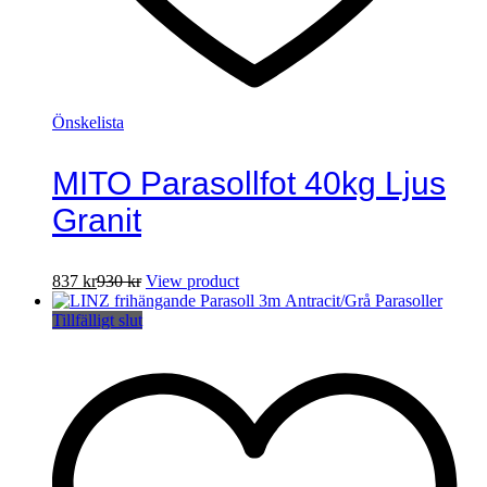
Önskelista
MITO Parasollfot 40kg Ljus
Granit
837
kr
930
kr
View product
Tillfälligt slut