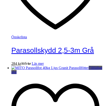
Önskelista
Parasollskydd 2,5-3m Grå
284
kr
315
kr
Läs mer
Tillfälligt
slut