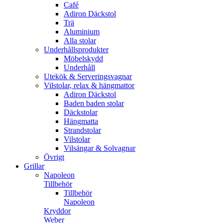
Café
Adiron Däckstol
Trä
Aluminium
Alla stolar
Underhållsprodukter
Möbelskydd
Underhåll
Utekök & Serveringsvagnar
Vilstolar, relax & hängmattor
Adiron Däckstol
Baden baden stolar
Däckstolar
Hängmatta
Strandstolar
Vilstolar
Vilsängar & Solvagnar
Övrigt
Grillar
Napoleon
Tillbehör
Tillbehör
Napoleon
Kryddor
Weber