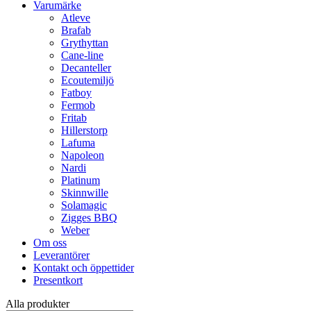
Varumärke
Atleve
Brafab
Grythyttan
Cane-line
Decanteller
Ecoutemiljö
Fatboy
Fermob
Fritab
Hillerstorp
Lafuma
Napoleon
Nardi
Platinum
Skinnwille
Solamagic
Zigges BBQ
Weber
Om oss
Leverantörer
Kontakt och öppettider
Presentkort
Alla produkter