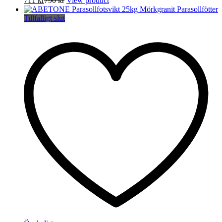
711
kr
790
kr
View product
Tillfälligt slut