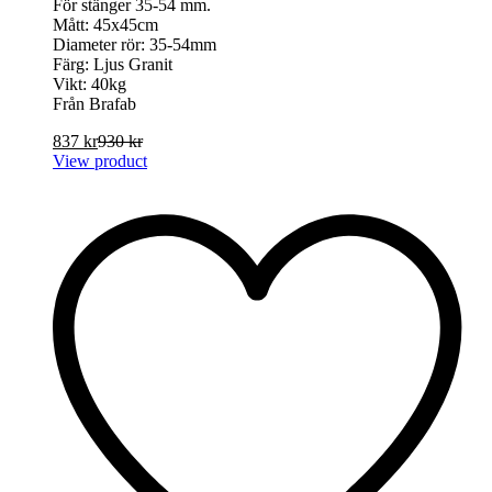
För stänger 35-54 mm.
Mått: 45x45cm
Diameter rör: 35-54mm
Färg: Ljus Granit
Vikt: 40kg
Från Brafab
837
kr
930
kr
View product