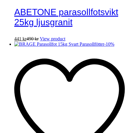
ABETONE parasollfotsvikt
25kg ljusgranit
441
kr
490
kr
View product
-
10
%