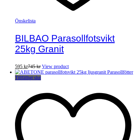
Önskelista
BILBAO Parasollfotsvikt
25kg Granit
595
kr
745
kr
View product
Tillfälligt slut