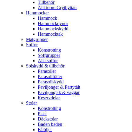
Tillbehör
Allt inom Grythyttan
Hammockar
Hammock
Hammockdynor
Hammockskydd
Hammocktak
Matgrupper
Soffor
Konstrotting
Soffgrupper
Alla soffor
Solskydd & tillbehör
Parasoller
Parasollfötter
Parasollskydd
Paviljonger & Partytält
Paviljongtak & väggar
Reservdelar
Stolar
Konstrotting
Plast
Däckstolar
Baden baden
Fåtöljer