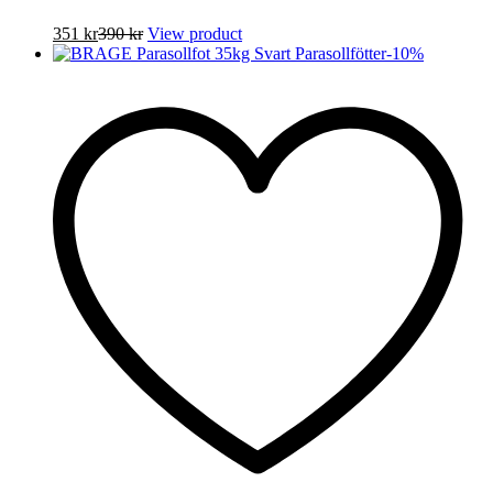
351
kr
390
kr
View product
-
10
%