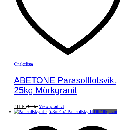
Önskelista
ABETONE Parasollfotsvikt
25kg Mörkgranit
711
kr
790
kr
View product
Tillfälligt slut