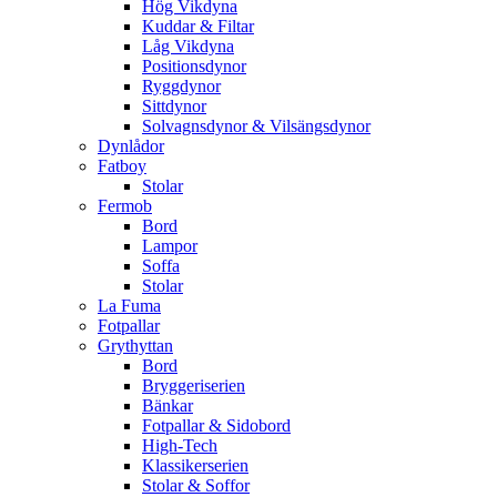
Hög Vikdyna
Kuddar & Filtar
Låg Vikdyna
Positionsdynor
Ryggdynor
Sittdynor
Solvagnsdynor & Vilsängsdynor
Dynlådor
Fatboy
Stolar
Fermob
Bord
Lampor
Soffa
Stolar
La Fuma
Fotpallar
Grythyttan
Bord
Bryggeriserien
Bänkar
Fotpallar & Sidobord
High-Tech
Klassikerserien
Stolar & Soffor