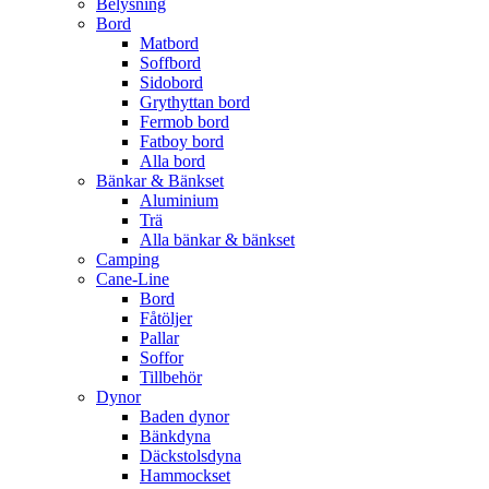
Belysning
Bord
Matbord
Soffbord
Sidobord
Grythyttan bord
Fermob bord
Fatboy bord
Alla bord
Bänkar & Bänkset
Aluminium
Trä
Alla bänkar & bänkset
Camping
Cane-Line
Bord
Fåtöljer
Pallar
Soffor
Tillbehör
Dynor
Baden dynor
Bänkdyna
Däckstolsdyna
Hammockset