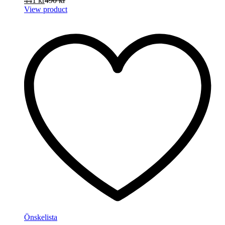
441
kr
490
kr
View product
Önskelista