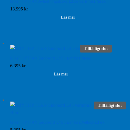
GRYTHYTTAN Avlastningsbord L105 varmförz./teak
13.995
kr
Läs mer
Tillfälligt slut
GRYTHYTTAN Sidobord L45 varmförz./teak
6.395
kr
Läs mer
Tillfälligt slut
GRYTHYTTAN Sidobord L45 varmförz./vitlackad ek
5.395
kr