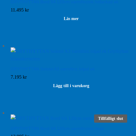
GRYTHYTTAN Bord 9A 120cm varmförzink./vitlackad ek
11.495
kr
Läs mer
GRYTHYTTAN Solstol A3 varmförz./oljad ek
7.195
kr
Lägg till i varukorg
Tillfälligt slut
GRYTHYTTAN Bord 9A 120cm varmförzink./teak