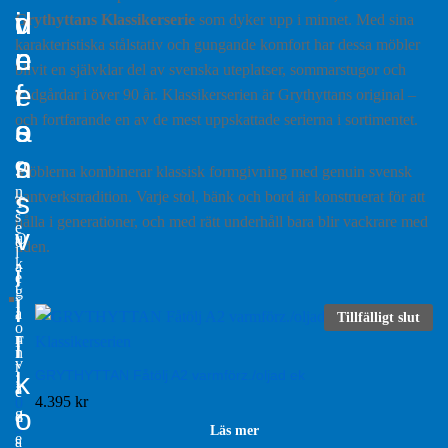
d
i
d
v
Grythyttans Klassikerserie
som dyker upp i minnet. Med sina
karakteristiska stålstativ och gungande komfort har dessa möbler
r
n
e
e
blivit en självklar del av svenska uteplatser, sommarstugor och
e
f
r
r
trädgårdar i över 90 år. Klassikerserien är Grythyttans original –
och fortfarande en av de mest uppskattade serierna i sortimentet.
s
o
a
s
n
O
Möblerna kombinerar klassisk formgivning med genuin svensk
n
s
hantverkstradition. Varje stol, bänk och bord är konstruerat för att
T
s
hålla i generationer, och med rätt underhåll bara blir vackrare med
e
v
O
d
tiden.
l
k
a
i
e
t
g
f
l
a
-
Tillfälligt slut
o
n
l
F
n
v
r
k
GRYTHYTTAN Fåtölj A2 varmförz./oljad ek
:
ä
e
4.395
kr
0
o
g
d
3
Läs mer
e
a