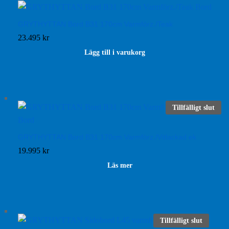
GRYTHYTTAN Bord B31 170cm Varmförz./Teak
23.495
kr
Lägg till i varukorg
Tillfälligt slut
GRYTHYTTAN Bord B31 170cm Varmförz./Vitlackad ek
19.995
kr
Läs mer
Tillfälligt slut