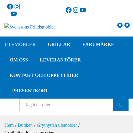
Facebook
Instagram
Facebook
Instagram
YouTube
YouTube
0
0
UTEMÖBLER
GRILLAR
VARUMÄRKE
OM OSS
LEVERANTÖRER
KONTAKT OCH ÖPPETTIDER
PRESENTKORT
SÖK
Hem
/
Butiken
/
Grythyttan utemöbler
/
Grythyttan Klassikerserien