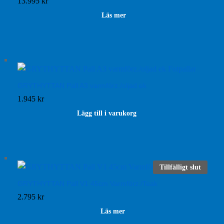
13.995
kr
Läs mer
GRYTHYTTAN Pall A3 varmförz./oljad ek
1.945
kr
Lägg till i varukorg
Tillfälligt slut
GRYTHYTTAN Pall V1 45cm Varmförz./Teak
2.795
kr
Läs mer