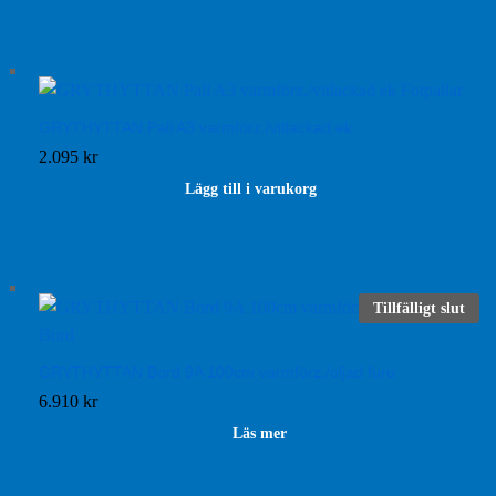
GRYTHYTTAN Pall A3 varmförz./vitlackad ek
2.095
kr
Lägg till i varukorg
Tillfälligt slut
GRYTHYTTAN Bord 9A 100cm varmförz./oljad furu
6.910
kr
Läs mer