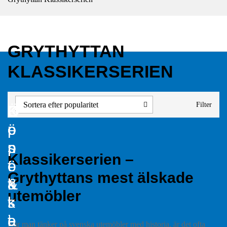
GRYTHYTTAN
KLASSIKERSERIEN
Sortera efter popularitet
Filter
B
K
Ö
K
e
o
p
ö
s
n
p
p
Klassikerserien –
ö
t
e
-
Grythyttans mest älskade
k
a
t
&
utemöbler
s
k
t
l
a
t
i
e
När man tänker på svenska utemöbler med historia, är det ofta