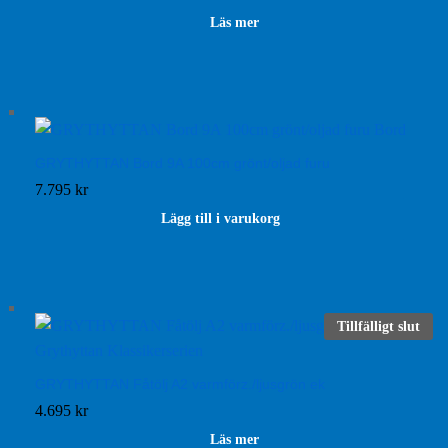
Läs mer
GRYTHYTTAN Bord 9A 100cm grönt/oljad furu
7.795
kr
Lägg till i varukorg
Tillfälligt slut
GRYTHYTTAN Fåtölj A2 varmförz./ljusgrön ek
4.695
kr
Läs mer