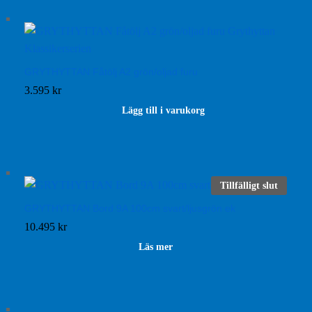
GRYTHYTTAN Fåtölj A2 grön/oljad furu
3.595
kr
Lägg till i varukorg
Tillfälligt slut
GRYTHYTTAN Bord 9A 100cm svart/ljusgrön ek
10.495
kr
Läs mer