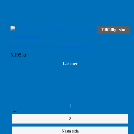
Tillfälligt slut
GRYTHYTTAN Fåtölj A2 svart/vitlackad ek
5.195
kr
Läs mer
1
2
Nästa sida