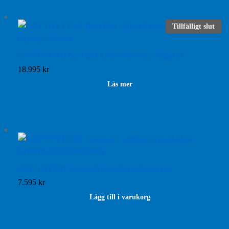
Tillfälligt slut
GRYTHYTTAN Bord B31 170cm Varmförz./Oljad ek
18.995
kr
Läs mer
GRYTHYTTAN Solstol A3 varmförz./vitlackad ek
7.595
kr
Lägg till i varukorg