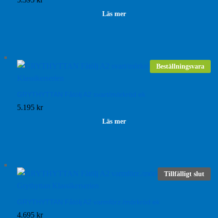
Läs mer
Beställningsvara
GRYTHYTTAN Fåtölj A2 svart/mörkröd ek
5.195
kr
Läs mer
Tillfälligt slut
GRYTHYTTAN Fåtölj A2 varmförz./mörkröd ek
4.695
kr