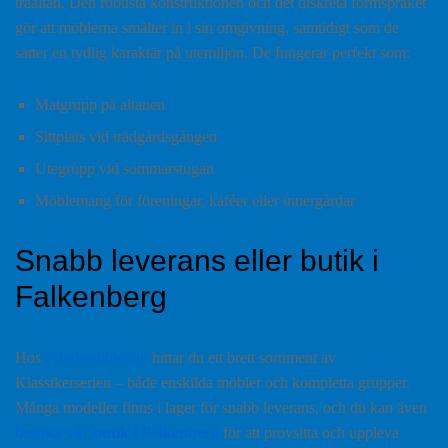
träaltan. Den robusta konstruktionen och det diskreta formspråket
gör att möblerna smälter in i sin omgivning, samtidigt som de
sätter en tydlig karaktär på utemiljön. De fungerar perfekt som:
Matgrupp på altanen
Sittplats vid trädgårdsgången
Utegrupp vid sommarstugan
Möblemang för föreningar, kaféer eller innergårdar
Snabb leverans eller butik i
Falkenberg
Hos
Fritidsmöbler.nu
hittar du ett brett sortiment av
Klassikerserien – både enskilda möbler och kompletta grupper.
Många modeller finns i lager för snabb leverans, och du kan även
besöka vår butik i Falkenberg
för att provsitta och uppleva