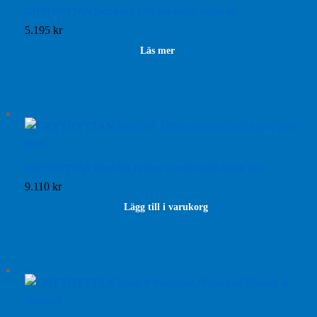
GRYTHYTTAN Sidobord L45 varmförz./oljad ek
5.195
kr
Läs mer
GRYTHYTTAN Bord 9A 120cm varmförzink./oljad furu
9.110
kr
Lägg till i varukorg