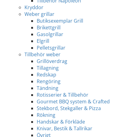
Tillbehör Napoleon
Kryddor
Weber grillar
Butiksexemplar Grill
Brikettgrill
Gasolgrillar
Elgrill
Pelletsgrillar
Tillbehör weber
Grillöverdrag
Tillagning
Redskap
Rengöring
Tändning
Rotisserier & Tillbehör
Gourmet BBQ system & Crafted
Stekbord, Stekgaller & Pizza
Rökning
Handskar & Förkläde
Knivar, Bestik & Tallrikar
Övrigt