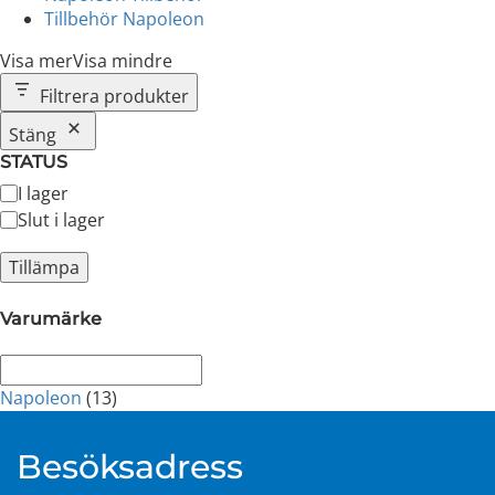
Tillbehör Napoleon
Visa mer
Visa mindre
Filtrera produkter
Stäng
STATUS
Tillgänglighet
I lager
Slut i lager
Tillämpa
Varumärke
Napoleon
(13)
Besöksadress