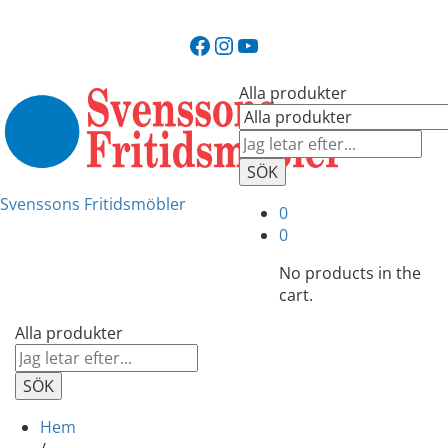
Facebook
Instagram
YouTube
Alla produkter
SÖK
Svenssons Fritidsmöbler
0
0
No products in the
cart.
Alla produkter
SÖK
Hem