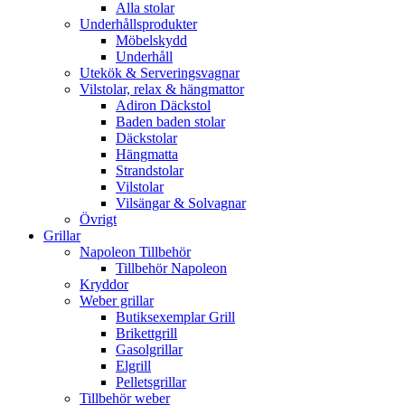
Alla stolar
Underhållsprodukter
Möbelskydd
Underhåll
Utekök & Serveringsvagnar
Vilstolar, relax & hängmattor
Adiron Däckstol
Baden baden stolar
Däckstolar
Hängmatta
Strandstolar
Vilstolar
Vilsängar & Solvagnar
Övrigt
Grillar
Napoleon Tillbehör
Tillbehör Napoleon
Kryddor
Weber grillar
Butiksexemplar Grill
Brikettgrill
Gasolgrillar
Elgrill
Pelletsgrillar
Tillbehör weber