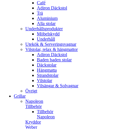
Café
Adiron Däckstol
Trä
Aluminium
Alla stolar
Underhållsprodukter
Möbelskydd
Underhåll
Utekök & Serveringsvagnar
Vilstolar, relax & hängmattor
Adiron Däckstol
Baden baden stolar
Däckstolar
Hängmatta
Strandstolar
Vilstolar
Vilsängar & Solvagnar
Övrigt
Grillar
Napoleon
Tillbehör
Tillbehör
Napoleon
Kryddor
Weber