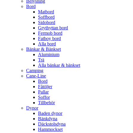
Belysning
Bord
Matbord
Soffbord
Sidobord
Grythyttan bord
Fermob bord
Fatboy bord
Alla bord
Bänkar & Bänkset
Aluminium
Trä
Alla bänkar & bänkset
Camping
Cane-Line
Bord
Fåtöljer
Pallar
Soffor
Tillbehör
Dynor
Baden dynor
Bänkdyna
Däckstolsdyna
Hammockset