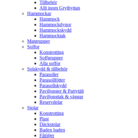
Tillbehör
Allt inom Grythyttan
Hammockar
Hammock
Hammockdynor
Hammockskydd
Hammocktak
Matgrupper
Soffor
Konstrotting
Soffgrupper
Alla soffor
Solskydd & tillbehör
Parasoller
Parasollfötter
Parasollskydd
Paviljonger & Partytält
Paviljongtak & väggar
Reservdelar
Stolar
Konstrotting
Plast
Däckstolar
Baden baden
Fåtöljer