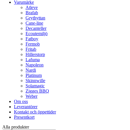
Varumärke
Atleve
Brafab
Grythyttan
Cane-line
Decanteller
Ecoutemiljö
Fatboy
Fermob
Fritab
Hillerstorp
Lafuma
Napoleon
Nardi
Platinum
Skinnwille
Solamagic
Zigges BBQ
Weber
Om oss
Leverantörer
Kontakt och öppettider
Presentkort
Alla produkter