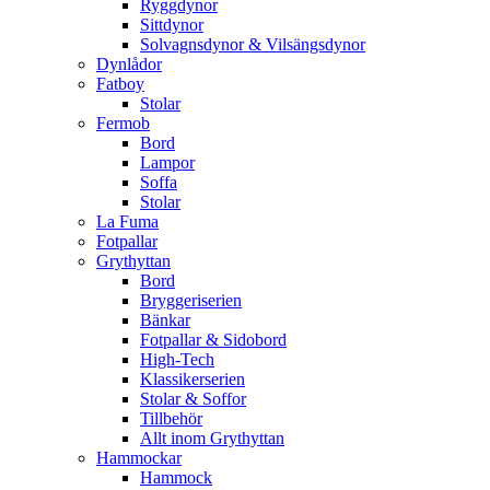
Ryggdynor
Sittdynor
Solvagnsdynor & Vilsängsdynor
Dynlådor
Fatboy
Stolar
Fermob
Bord
Lampor
Soffa
Stolar
La Fuma
Fotpallar
Grythyttan
Bord
Bryggeriserien
Bänkar
Fotpallar & Sidobord
High-Tech
Klassikerserien
Stolar & Soffor
Tillbehör
Allt inom Grythyttan
Hammockar
Hammock