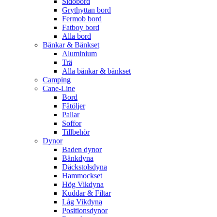
Sidobord
Grythyttan bord
Fermob bord
Fatboy bord
Alla bord
Bänkar & Bänkset
Aluminium
Trä
Alla bänkar & bänkset
Camping
Cane-Line
Bord
Fåtöljer
Pallar
Soffor
Tillbehör
Dynor
Baden dynor
Bänkdyna
Däckstolsdyna
Hammockset
Hög Vikdyna
Kuddar & Filtar
Låg Vikdyna
Positionsdynor