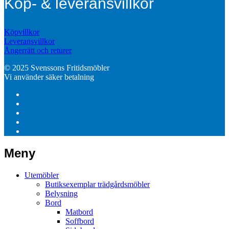
Köp- & leveransvillkor
Köpvillkor
Leveransvillkor
Ångerrätt och returer
© 2025 Svenssons Fritidsmöbler
Vi använder säker betalning
Meny
Utemöbler
Butiksexemplar trädgårdsmöbler
Belysning
Bord
Matbord
Soffbord