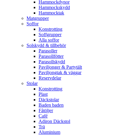
Hammockdynor
Hammockskydd
Hammocktak
Matgrupper
Soffor
Konstrotting
Soffgrupper
Alla soffor
Solskydd & tillbehör
Parasoller
Parasollfötter
Parasollskydd
Paviljonger & Partytält
Paviljongtak & väggar
Reservdelar
Stolar
Konstrotting
Plast
Däckstolar
Baden baden
Fåtöljer
Café
Adiron Däckstol
Trä
Aluminium