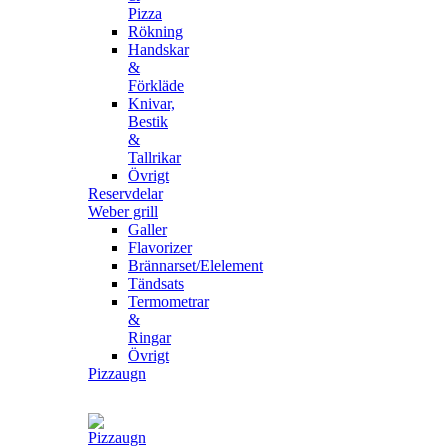
Pizza
Rökning
Handskar
&
Förkläde
Knivar,
Bestik
&
Tallrikar
Övrigt
Reservdelar
Weber grill
Galler
Flavorizer
Brännarset/Elelement
Tändsats
Termometrar
&
Ringar
Övrigt
Pizzaugn