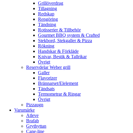
Grillöverdrag
Tillagning
Redskap
Rengöring
Tändning
Rotisserier & Tillbehör
Gourmet BBQ system & Crafted
Stekbord, Stekgaller & Pizza
Rökning
Handskar & Förkläde
Knivar, Bestik & Tallrikar
Övrigt
Reservdelar Weber grill
Galler
Flavorizer
Brännarset/Elelement
Tändsats
Termometrar & Ringar
Övrigt
Pizzaugn
Varumärke
Atleve
Brafab
Grythyttan
Cane-line