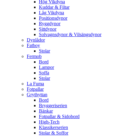
Hög Vikdyna
Kuddar & Filtar
Låg Vikdyna
Positionsdynor
Ryggdynor
Sittdynor
Solvagnsdynor & Vilsängsdynor
Dynlådor
Fatboy
Stolar
Fermob
Bord
Lampor
Soffa
Stolar
La Fuma
Fotpallar
Grythyttan
Bord
Bryggeriserien
Bänkar
Fotpallar & Sidobord
High-Tech
Klassikerserien
Stolar & Soffor