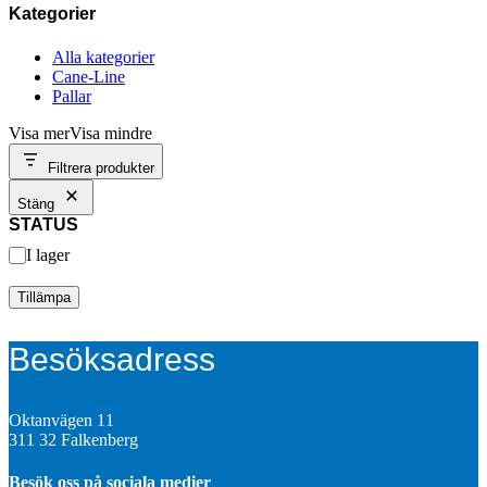
Kategorier
Alla kategorier
Cane-Line
Pallar
Visa mer
Visa mindre
Filtrera produkter
Stäng
STATUS
Tillgänglighet
I lager
Tillämpa
Besöksadress
Oktanvägen 11
311 32 Falkenberg
Besök oss på sociala medier