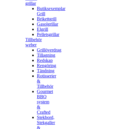
grillar
Butiksexemplar
Grill
Brikettgrill
Gasolgrillar
Elgrill
Pelletsgrillar
Tillbehör
weber
Grillöverdrag
Tillagning
Redskap
Rengöring
Tändning
Rotisserier
&
Tillbehör
Gourmet
BBQ
system
&
Crafted
Stekbord,
Stekgaller
&