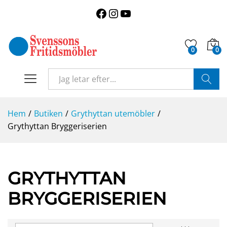
Facebook
Instagram
YouTube
0
0
SÖK
Hem
/
Butiken
/
Grythyttan utemöbler
/
Grythyttan Bryggeriserien
GRYTHYTTAN
BRYGGERISERIEN