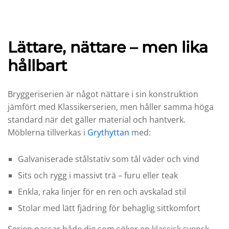
Lättare, nättare – men lika
hållbart
Bryggeriserien är något nättare i sin konstruktion
jämfört med Klassikerserien, men håller samma höga
standard när det gäller material och hantverk.
Möblerna tillverkas i
Grythyttan
med:
Galvaniserade stålstativ som tål väder och vind
Sits och rygg i massivt trä – furu eller teak
Enkla, raka linjer för en ren och avskalad stil
Stolar med lätt fjädring för behaglig sittkomfort
Serien passar både dig som söker en klassisk svensk