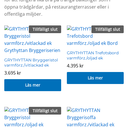
öppna trädgårdar, på restaurangterrasser eller i
offentliga miljöer.
Tillfälligt slut
Tillfälligt slut
GRYTHYTTAN Trefotsbord
varmförz./oljad ek
GRYTHYTTAN Bryggeristol
varmförz./vitlackad ek
4.395
kr
3.695
kr
Läs mer
Läs mer
Tillfälligt slut