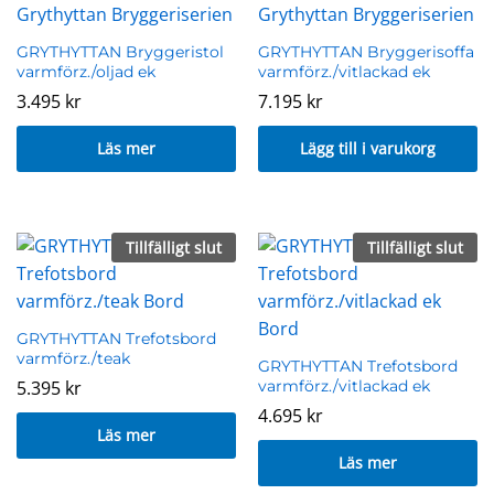
GRYTHYTTAN Bryggeristol
GRYTHYTTAN Bryggerisoffa
varmförz./oljad ek
varmförz./vitlackad ek
3.495
kr
7.195
kr
Läs mer
Lägg till i varukorg
Tillfälligt slut
Tillfälligt slut
GRYTHYTTAN Trefotsbord
varmförz./teak
GRYTHYTTAN Trefotsbord
5.395
kr
varmförz./vitlackad ek
4.695
kr
Läs mer
Läs mer