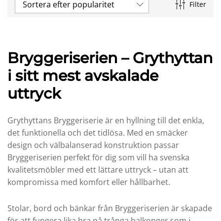
Sortera efter popularitet
Filter
Bryggeriserien – Grythyttan
i sitt mest avskalade
uttryck
Grythyttans Bryggeriserie är en hyllning till det enkla,
det funktionella och det tidlösa. Med en smäcker
design och välbalanserad konstruktion passar
x
Bryggeriserien perfekt för dig som vill ha svenska
s
kvalitetsmöbler med ett lättare uttryck – utan att
kompromissa med komfort eller hållbarhet.
Stolar, bord och bänkar från Bryggeriserien är skapade
för att fungera lika bra på trånga balkonger som i