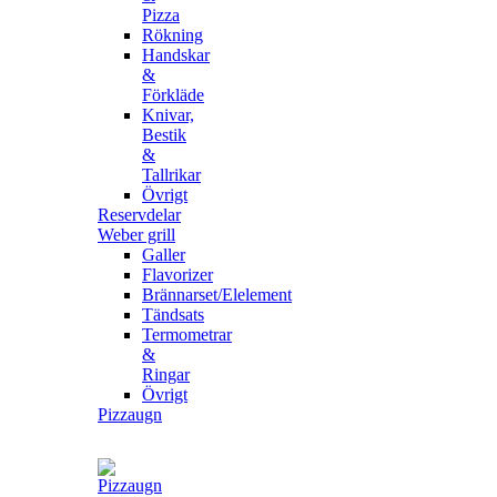
Pizza
Rökning
Handskar
&
Förkläde
Knivar,
Bestik
&
Tallrikar
Övrigt
Reservdelar
Weber grill
Galler
Flavorizer
Brännarset/Elelement
Tändsats
Termometrar
&
Ringar
Övrigt
Pizzaugn