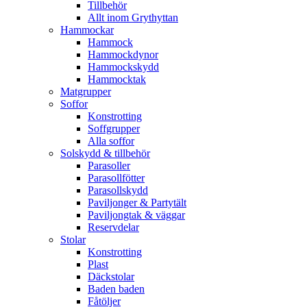
Tillbehör
Allt inom Grythyttan
Hammockar
Hammock
Hammockdynor
Hammockskydd
Hammocktak
Matgrupper
Soffor
Konstrotting
Soffgrupper
Alla soffor
Solskydd & tillbehör
Parasoller
Parasollfötter
Parasollskydd
Paviljonger & Partytält
Paviljongtak & väggar
Reservdelar
Stolar
Konstrotting
Plast
Däckstolar
Baden baden
Fåtöljer