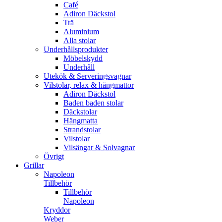
Café
Adiron Däckstol
Trä
Aluminium
Alla stolar
Underhållsprodukter
Möbelskydd
Underhåll
Utekök & Serveringsvagnar
Vilstolar, relax & hängmattor
Adiron Däckstol
Baden baden stolar
Däckstolar
Hängmatta
Strandstolar
Vilstolar
Vilsängar & Solvagnar
Övrigt
Grillar
Napoleon
Tillbehör
Tillbehör
Napoleon
Kryddor
Weber