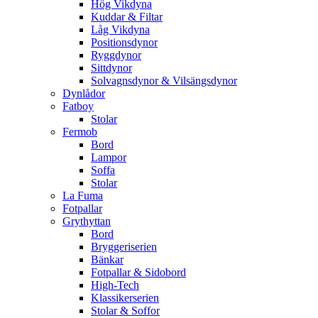
Hög Vikdyna
Kuddar & Filtar
Låg Vikdyna
Positionsdynor
Ryggdynor
Sittdynor
Solvagnsdynor & Vilsängsdynor
Dynlådor
Fatboy
Stolar
Fermob
Bord
Lampor
Soffa
Stolar
La Fuma
Fotpallar
Grythyttan
Bord
Bryggeriserien
Bänkar
Fotpallar & Sidobord
High-Tech
Klassikerserien
Stolar & Soffor