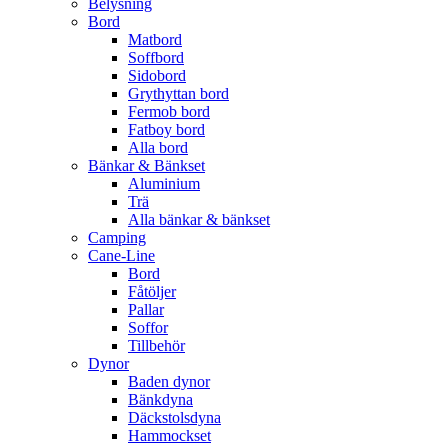
Belysning
Bord
Matbord
Soffbord
Sidobord
Grythyttan bord
Fermob bord
Fatboy bord
Alla bord
Bänkar & Bänkset
Aluminium
Trä
Alla bänkar & bänkset
Camping
Cane-Line
Bord
Fåtöljer
Pallar
Soffor
Tillbehör
Dynor
Baden dynor
Bänkdyna
Däckstolsdyna
Hammockset