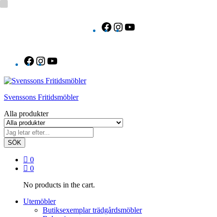
Facebook
Instagram
YouTube
Facebook
Instagram
YouTube
Svenssons Fritidsmöbler
Alla produkter
SÖK
0
0
No products in the cart.
Utemöbler
Butiksexemplar trädgårdsmöbler