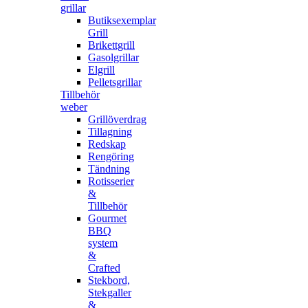
grillar
Butiksexemplar
Grill
Brikettgrill
Gasolgrillar
Elgrill
Pelletsgrillar
Tillbehör
weber
Grillöverdrag
Tillagning
Redskap
Rengöring
Tändning
Rotisserier
&
Tillbehör
Gourmet
BBQ
system
&
Crafted
Stekbord,
Stekgaller
&