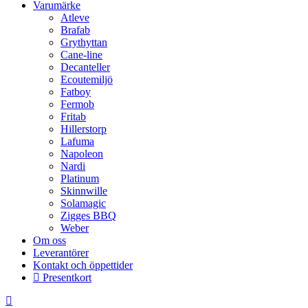
Varumärke
Atleve
Brafab
Grythyttan
Cane-line
Decanteller
Ecoutemiljö
Fatboy
Fermob
Fritab
Hillerstorp
Lafuma
Napoleon
Nardi
Platinum
Skinnwille
Solamagic
Zigges BBQ
Weber
Om oss
Leverantörer
Kontakt och öppettider
Presentkort