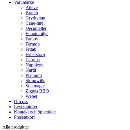
Varumärke
Atleve
Brafab
Grythyttan
Cane-line
Decanteller
Ecoutemiljö
Fatboy
Fermob
Fritab
Hillerstorp
Lafuma
Napoleon
Nardi
Platinum
Skinnwille
Solamagic
Zigges BBQ
Weber
Om oss
Leverantörer
Kontakt och öppettider
Presentkort
Alla produkter