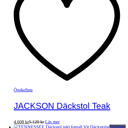
Önskelista
JACKSON Däckstol Teak
4.608
kr
5.120
kr
Läs mer
Tillfälligt