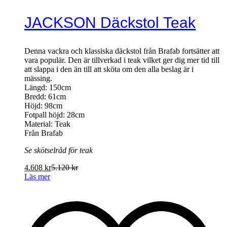
JACKSON Däckstol Teak
Denna vackra och klassiska däckstol från Brafab fortsätter att
vara populär. Den är tillverkad i teak vilket ger dig mer tid till
att slappa i den än till att sköta om den alla beslag är i
mässing.
Längd: 150cm
Bredd: 61cm
Höjd: 98cm
Fotpall höjd: 28cm
Material: Teak
Från Brafab
Se skötselråd för teak
4.608
kr
5.120
kr
Läs mer