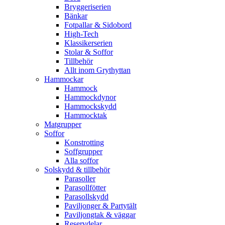
Bryggeriserien
Bänkar
Fotpallar & Sidobord
High-Tech
Klassikerserien
Stolar & Soffor
Tillbehör
Allt inom Grythyttan
Hammockar
Hammock
Hammockdynor
Hammockskydd
Hammocktak
Matgrupper
Soffor
Konstrotting
Soffgrupper
Alla soffor
Solskydd & tillbehör
Parasoller
Parasollfötter
Parasollskydd
Paviljonger & Partytält
Paviljongtak & väggar
Reservdelar