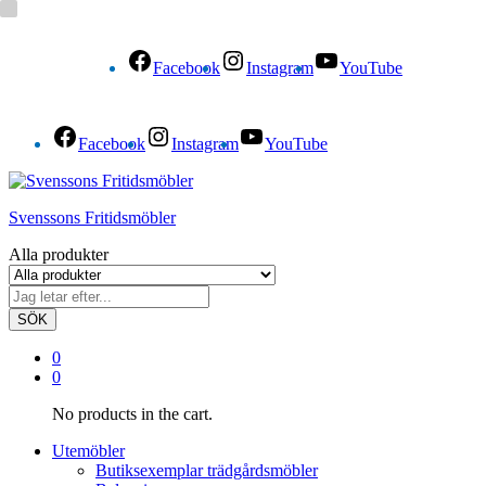
Facebook
Instagram
YouTube
Facebook
Instagram
YouTube
Svenssons Fritidsmöbler
Alla produkter
SÖK
0
0
No products in the cart.
Utemöbler
Butiksexemplar trädgårdsmöbler