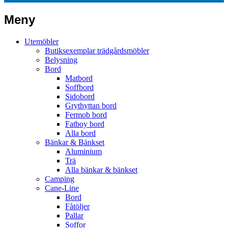
Meny
Utemöbler
Butiksexemplar trädgårdsmöbler
Belysning
Bord
Matbord
Soffbord
Sidobord
Grythyttan bord
Fermob bord
Fatboy bord
Alla bord
Bänkar & Bänkset
Aluminium
Trä
Alla bänkar & bänkset
Camping
Cane-Line
Bord
Fåtöljer
Pallar
Soffor