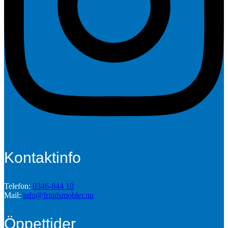
Kontaktinfo
Telefon:
0346-844 10
Mail:
info@fritidsmobler.nu
Öppettider