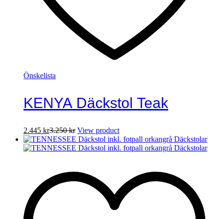
Önskelista
KENYA Däckstol Teak
2.445
kr
3.250
kr
View product