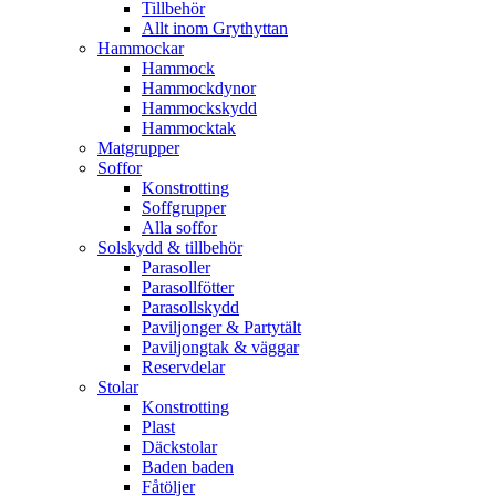
Tillbehör
Allt inom Grythyttan
Hammockar
Hammock
Hammockdynor
Hammockskydd
Hammocktak
Matgrupper
Soffor
Konstrotting
Soffgrupper
Alla soffor
Solskydd & tillbehör
Parasoller
Parasollfötter
Parasollskydd
Paviljonger & Partytält
Paviljongtak & väggar
Reservdelar
Stolar
Konstrotting
Plast
Däckstolar
Baden baden
Fåtöljer