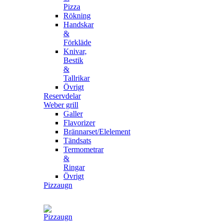
Pizza
Rökning
Handskar
&
Förkläde
Knivar,
Bestik
&
Tallrikar
Övrigt
Reservdelar
Weber grill
Galler
Flavorizer
Brännarset/Elelement
Tändsats
Termometrar
&
Ringar
Övrigt
Pizzaugn