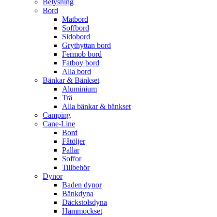
Belysning
Bord
Matbord
Soffbord
Sidobord
Grythyttan bord
Fermob bord
Fatboy bord
Alla bord
Bänkar & Bänkset
Aluminium
Trä
Alla bänkar & bänkset
Camping
Cane-Line
Bord
Fåtöljer
Pallar
Soffor
Tillbehör
Dynor
Baden dynor
Bänkdyna
Däckstolsdyna
Hammockset