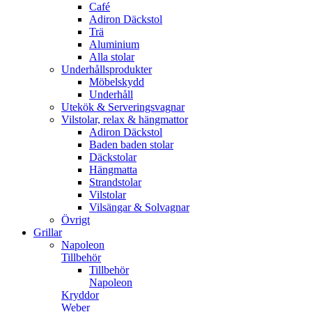
Café
Adiron Däckstol
Trä
Aluminium
Alla stolar
Underhållsprodukter
Möbelskydd
Underhåll
Utekök & Serveringsvagnar
Vilstolar, relax & hängmattor
Adiron Däckstol
Baden baden stolar
Däckstolar
Hängmatta
Strandstolar
Vilstolar
Vilsängar & Solvagnar
Övrigt
Grillar
Napoleon
Tillbehör
Tillbehör
Napoleon
Kryddor
Weber