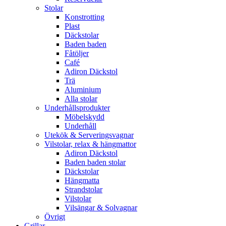
Stolar
Konstrotting
Plast
Däckstolar
Baden baden
Fåtöljer
Café
Adiron Däckstol
Trä
Aluminium
Alla stolar
Underhållsprodukter
Möbelskydd
Underhåll
Utekök & Serveringsvagnar
Vilstolar, relax & hängmattor
Adiron Däckstol
Baden baden stolar
Däckstolar
Hängmatta
Strandstolar
Vilstolar
Vilsängar & Solvagnar
Övrigt
Grillar