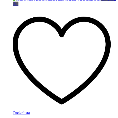
slut
Önskelista