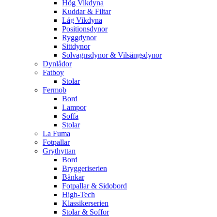
Hög Vikdyna
Kuddar & Filtar
Låg Vikdyna
Positionsdynor
Ryggdynor
Sittdynor
Solvagnsdynor & Vilsängsdynor
Dynlådor
Fatboy
Stolar
Fermob
Bord
Lampor
Soffa
Stolar
La Fuma
Fotpallar
Grythyttan
Bord
Bryggeriserien
Bänkar
Fotpallar & Sidobord
High-Tech
Klassikerserien
Stolar & Soffor