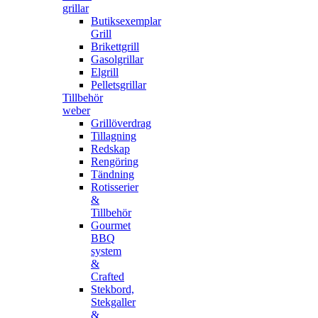
grillar
Butiksexemplar
Grill
Brikettgrill
Gasolgrillar
Elgrill
Pelletsgrillar
Tillbehör
weber
Grillöverdrag
Tillagning
Redskap
Rengöring
Tändning
Rotisserier
&
Tillbehör
Gourmet
BBQ
system
&
Crafted
Stekbord,
Stekgaller
&