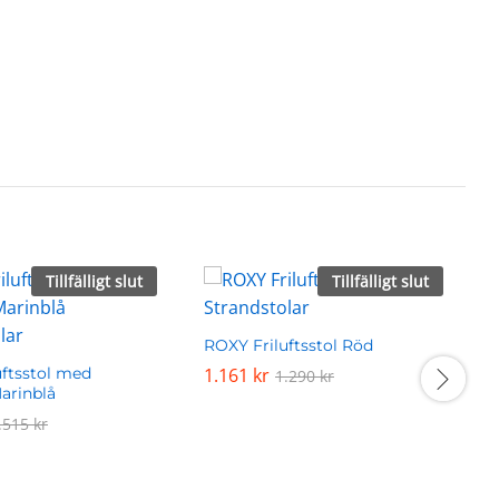
Tillfälligt slut
Tillfälligt slut
ROXY Friluftsstol Röd
R
uftsstol med
1.161
1.161
kr
kr
1.290
1.290
kr
kr
arinblå
.515
.515
kr
kr