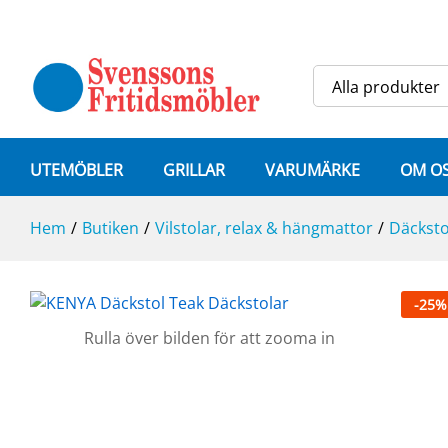
KENYA Däckstol Teak
Specifikation
Alla produkter
UTEMÖBLER
GRILLAR
VARUMÄRKE
OM O
Hem
/
Butiken
/
Vilstolar, relax & hängmattor
/
Däcksto
-
25
%
Rulla över bilden för att zooma in