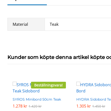
Material
Teak
Kunder som köpte denna artikel köpte o
Beställningsvara!
SYROS Minibord 50cm Teak
HYDRA Sidobord Te
1.278
1.278
kr
kr
1.305
1.305
kr
kr
1.420
1.420
kr
kr
1.450
1.450
kr
kr