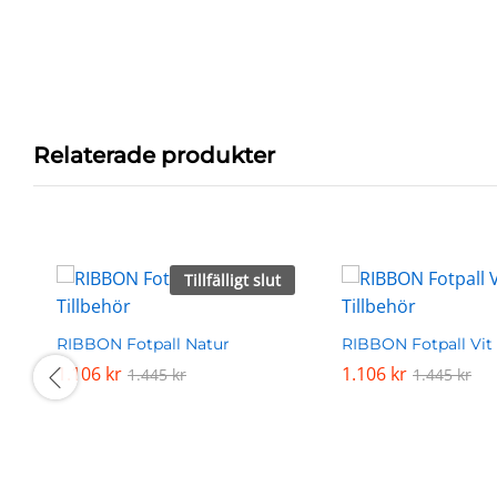
Relaterade produkter
Tillfälligt slut
RIBBON Fotpall Natur
RIBBON Fotpall Vit
1.106
1.106
kr
kr
1.106
1.106
kr
kr
1.445
1.445
kr
kr
1.445
1.445
kr
kr