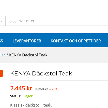
SS
LEVERANTÖRER
KONTAKT OCH ÖPPETTIDER
lar
/
KENYA Däckstol Teak
KENYA Däckstol Teak
2.445
kr
3.250
kr
(-25%)
Status:
I lager
Klassisk däckstol i teak.