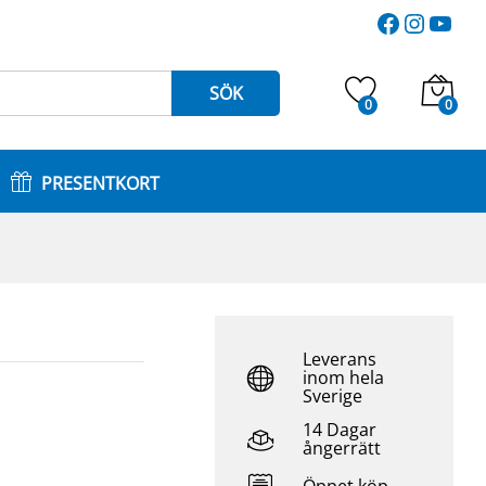
2.445
kr
Faceboo
Instag
You
Lägg till i varukorg
3.250
kr
SÖK
0
0
PRESENTKORT
Leverans
inom hela
Sverige
14 Dagar
ångerrätt