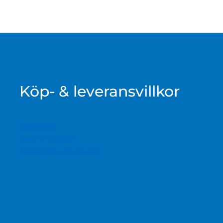
Köp- & leveransvillkor
Köpvillkor
Leveransvillkor
Ångerrätt och returer