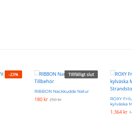
-
23
%
Tillfälligt slut
RIBBON Nackkudde Natur
180
180
kr
kr
ROXY Fril
250
250
kr
kr
kylväska M
1.364
1.364
kr
kr
1
1