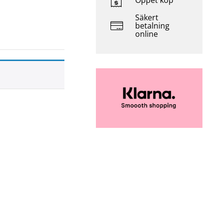
Öppet köp
Säkert
betalning
online