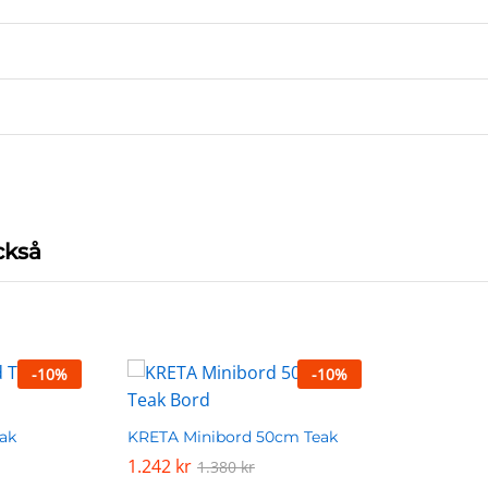
ckså
-
10
%
-
10
%
ak
KRETA Minibord 50cm Teak
1.242
1.242
kr
kr
1.380
1.380
kr
kr