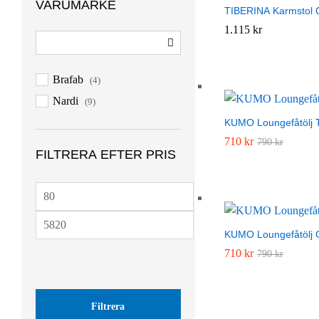
VARUMÄRKE
TIBERINA Karmstol 
g
1.115
1.115
kr
kr
l
i
g
Brafab
(4)
h
Nardi
(9)
e
t
KUMO Loungefåtölj 
710
710
kr
kr
790
790
kr
kr
FILTRERA EFTER PRIS
M
i
M
n
KUMO Loungefåtölj 
a
p
710
710
kr
kr
790
790
kr
kr
x
r
p
i
r
s
Filtrera
i