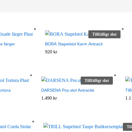
Tillfälligt slut
e färger
BORA Stapelstol Karm Antracit
920
920
kr
kr
Tillfälligt slut
ortora
DARSENA Pos.stol Antracite
TIB
1.490
1.490
kr
kr
1.
1.
Til