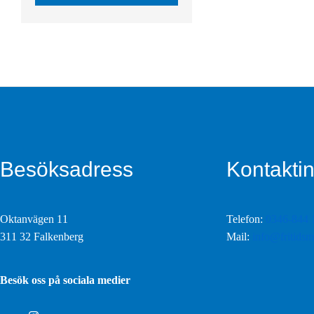
s
Besöksadress
Kontaktin
Oktanvägen 11
Telefon:
0346-844 
311 32 Falkenberg
Mail:
info@fritidsm
Besök oss på sociala medier