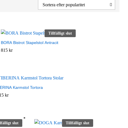
Sortera efter popularitet
Tillfälligt slut
BORA Bistrot Stapelstol Antracit
815
815
kr
kr
ERINA Karmstol Tortora
115
115
kr
kr
lfälligt slut
Tillfälligt slut