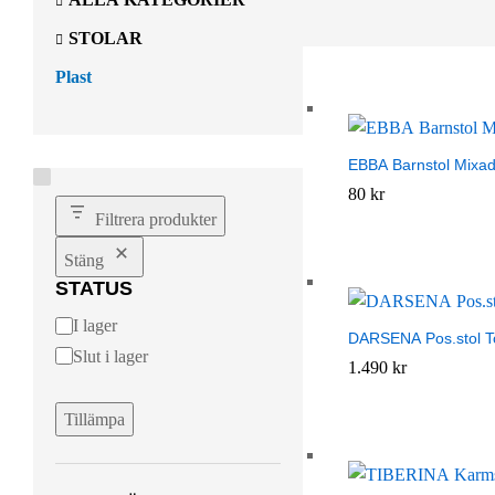
STOLAR
Plast
EBBA Barnstol Mixad
80
80
kr
kr
Filtrera produkter
Stäng
STATUS
T
I lager
DARSENA Pos.stol T
i
Slut i lager
1.490
1.490
kr
kr
l
l
Tillämpa
g
ä
n