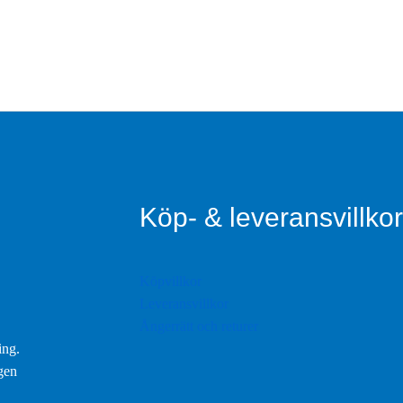
Köp- & leveransvillkor
Köpvillkor
Leveransvillkor
Ångerrätt och returer
ing.
ngen