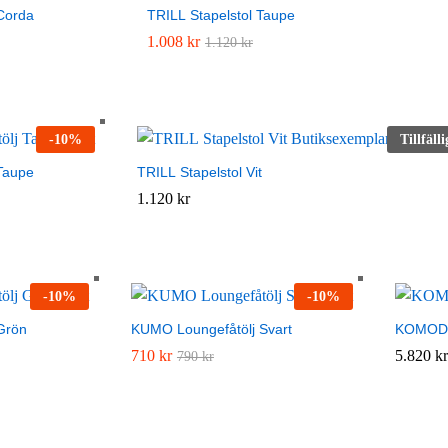
Corda
TRILL Stapelstol Taupe
1.008
1.008
kr
kr
1.120
1.120
kr
kr
-
10
%
Tillfälli
Taupe
TRILL Stapelstol Vit
1.120
1.120
kr
kr
-
10
%
-
10
%
Grön
KUMO Loungefåtölj Svart
KOMODO 
710
710
kr
kr
5.820
5.820
kr
kr
790
790
kr
kr