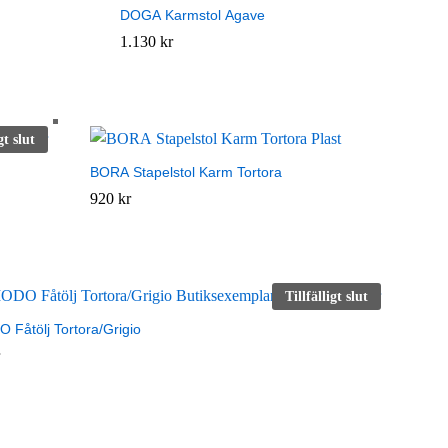
DOGA Karmstol Agave
1.130
1.130
kr
kr
gt slut
BORA Stapelstol Karm Tortora
920
920
kr
kr
Tillfälligt slut
Fåtölj Tortora/Grigio