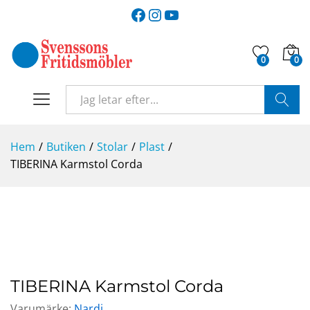
Facebook
Instagram
YouTube
0
0
SÖK
Hem
/
Butiken
/
Stolar
/
Plast
/
TIBERINA Karmstol Corda
TIBERINA Karmstol Corda
Varumärke:
Nardi