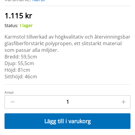
1.115
kr
Status:
I lager
Karmstol tillverkad av högkvalitativ och återvinningsbar
glasfiberförstärkt polypropen, ett slitstarkt material
som passar alla miljöer.
Bredd: 59,5cm
Djup: 55,5cm
Höjd: 81cm
Sitthöjd: 46cm
Antal:
TIBERINA
Karmstol
Corda
quantity
Lägg till i varukorg