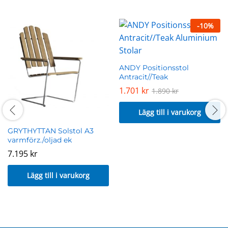
-
10
%
ANDY Positionsstol
Antracit//Teak
1.701
kr
1.890
kr
Lägg till i varukorg
GRYTHYTTAN Solstol A3
varmförz./oljad ek
7.195
kr
Lägg till i varukorg