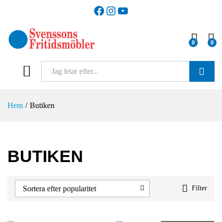
Facebook
Instagram
YouTube
0
0
SÖK
Hem
/
Butiken
BUTIKEN
Sortera efter popularitet
Filter