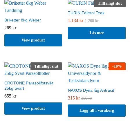
Tillfälligt slut
TURIN Fällstol Teak
Briketter 8kg Weber
1.134
kr
1.260
kr
269
kr
Läs mer
View product
Tillfälligt slut
-
10
%
CROTONE Parasollfotsvikt
25kg Svart
NAXOS Dyna låg Antracit
655
kr
315
kr
350
kr
View product
Lägg till i varukorg