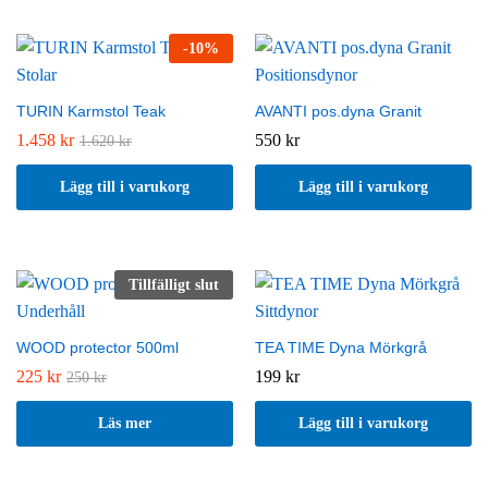
x
-
10
%
TURIN Karmstol Teak
AVANTI pos.dyna Granit
1.458
kr
550
kr
1.620
kr
Lägg till i varukorg
Lägg till i varukorg
Tillfälligt slut
WOOD protector 500ml
TEA TIME Dyna Mörkgrå
225
kr
199
kr
250
kr
Läs mer
Lägg till i varukorg