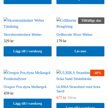
Tillfälligt slut
Skorstenständare Weber
Grillborste 30cm Weber
329
kr
179
kr
Lägg till i varukorg
Läs mer
-
10
%
Oregon Pos.dyna Mellangrå
ULRIKA Strandstol med ficka
Sand
459
kr
675
kr
750
kr
Lägg till i varukorg
Lägg till i varukorg