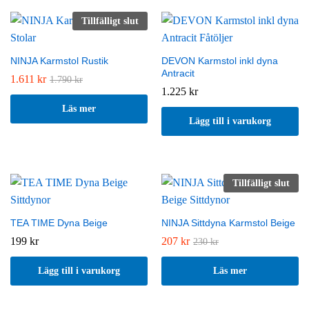
Tillfälligt slut
NINJA Karmstol Rustik
DEVON Karmstol inkl dyna
Antracit
1.611
kr
1.790
kr
1.225
kr
Läs mer
Lägg till i varukorg
Tillfälligt slut
TEA TIME Dyna Beige
NINJA Sittdyna Karmstol Beige
199
kr
207
kr
230
kr
Lägg till i varukorg
Läs mer