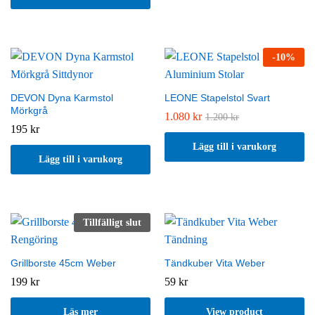
-
10
%
DEVON Dyna Karmstol
LEONE Stapelstol Svart
Mörkgrå
1.080
kr
1.200
kr
195
kr
Lägg till i varukorg
Lägg till i varukorg
Tillfälligt slut
Grillborste 45cm Weber
Tändkuber Vita Weber
199
kr
59
kr
Läs mer
View product