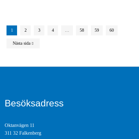
1
2
3
4
…
58
59
60
Nästa sida
Besöksadress
Oktanvägen 11
311 32 Falkenberg