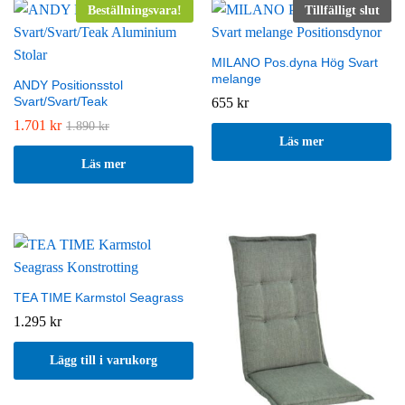
Beställningsvara!
Tillfälligt slut
MILANO Pos.dyna Hög Svart
melange
ANDY Positionsstol
Svart/Svart/Teak
655
kr
1.701
kr
1.890
kr
Läs mer
Läs mer
TEA TIME Karmstol Seagrass
1.295
kr
Lägg till i varukorg