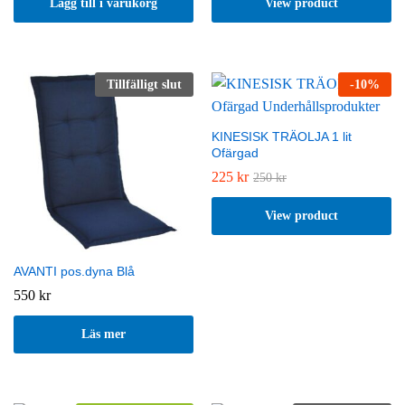
Lägg till i varukorg
View product
Tillfälligt slut
-
10
%
KINESISK TRÄOLJA 1 lit
Ofärgad
225
kr
250
kr
View product
AVANTI pos.dyna Blå
550
kr
Läs mer