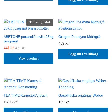
Tillfälligt slut
ABETONE parasollfotsvikt 25kg
Oregon Pos.dyna Mörkgrå
ljusgranit
459
kr
441
kr
490
kr
Lägg till i varukorg
View product
TEA TIME Karmstol Antracit
Gasolflaska engångs Weber
1.295
kr
159
kr