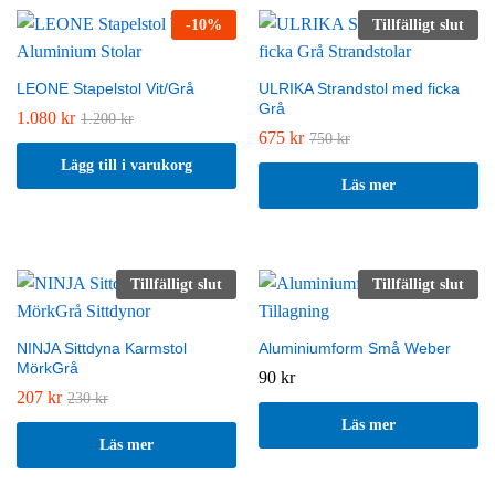
-
10
%
Tillfälligt slut
LEONE Stapelstol Vit/Grå
ULRIKA Strandstol med ficka
Grå
1.080
kr
1.200
kr
675
kr
750
kr
Lägg till i varukorg
Läs mer
Tillfälligt slut
Tillfälligt slut
NINJA Sittdyna Karmstol
Aluminiumform Små Weber
MörkGrå
90
kr
207
kr
230
kr
Läs mer
Läs mer