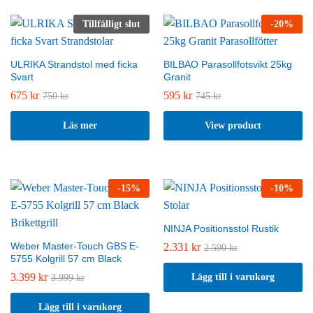
Tillfälligt slut
-
20
%
ULRIKA Strandstol med ficka
BILBAO Parasollfotsvikt 25kg
Svart
Granit
675
kr
595
kr
750
kr
745
kr
Läs mer
View product
-
15
%
-
10
%
NINJA Positionsstol Rustik
Weber Master-Touch GBS E-
2.331
kr
2.590
kr
5755 Kolgrill 57 cm Black
3.399
kr
Lägg till i varukorg
3.999
kr
Lägg till i varukorg