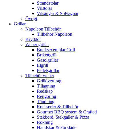
Strandstolar
Vilstolar
Vilsängar & Solvagnar
Övrigt
Grillar
Napoleon Tillbehör
Tillbehör Napoleon
Kryddor
Weber grillar
Butiksexemplar Grill
Brikettgrill
Gasolgrillar
Elgrill
Pelletsgrillar
Tillbehör weber
Grillöverdrag
Tillagning
Redskap
Rengöring
Tändning
Rotisserier & Tillbehör
Gourmet BBQ system & Crafted
Stekbord, Stekgaller & Pizza
Rökning
Handskar & Förkläde