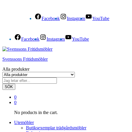
Facebook
Instagram
YouTube
Facebook
Instagram
YouTube
Svenssons Fritidsmöbler
Alla produkter
SÖK
0
0
No products in the cart.
Utemöbler
Butiksexemplar trädgårdsmöbler