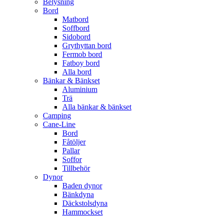
Belysning
Bord
Matbord
Soffbord
Sidobord
Grythyttan bord
Fermob bord
Fatboy bord
Alla bord
Bänkar & Bänkset
Aluminium
Trä
Alla bänkar & bänkset
Camping
Cane-Line
Bord
Fåtöljer
Pallar
Soffor
Tillbehör
Dynor
Baden dynor
Bänkdyna
Däckstolsdyna
Hammockset