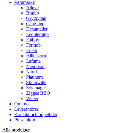
Varumärke
Atleve
Brafab
Grythyttan
Cane-line
Decanteller
Ecoutemiljö
Fatboy
Fermob
Fritab
Hillerstorp
Lafuma
Napoleon
Nardi
Platinum
Skinnwille
Solamagic
Zigges BBQ
Weber
Om oss
Leverantörer
Kontakt och öppettider
Presentkort
Alla produkter