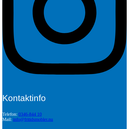
Kontaktinfo
Telefon:
0346-844 10
Mail:
info@fritidsmobler.nu