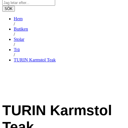
SÖK
Hem
/
Butiken
/
Stolar
/
Trä
/
TURIN Karmstol Teak
-
%
TURIN Karmstol
Teak