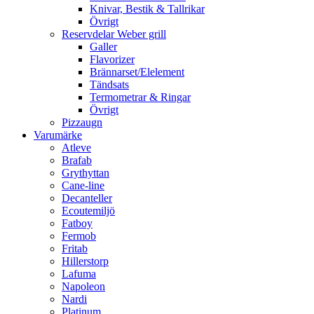
Knivar, Bestik & Tallrikar
Övrigt
Reservdelar Weber grill
Galler
Flavorizer
Brännarset/Elelement
Tändsats
Termometrar & Ringar
Övrigt
Pizzaugn
Varumärke
Atleve
Brafab
Grythyttan
Cane-line
Decanteller
Ecoutemiljö
Fatboy
Fermob
Fritab
Hillerstorp
Lafuma
Napoleon
Nardi
Platinum