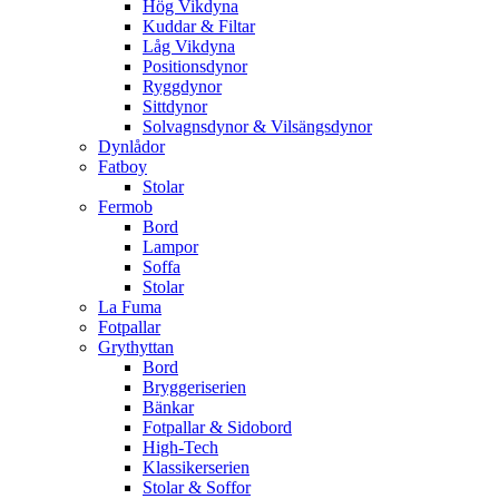
Hög Vikdyna
Kuddar & Filtar
Låg Vikdyna
Positionsdynor
Ryggdynor
Sittdynor
Solvagnsdynor & Vilsängsdynor
Dynlådor
Fatboy
Stolar
Fermob
Bord
Lampor
Soffa
Stolar
La Fuma
Fotpallar
Grythyttan
Bord
Bryggeriserien
Bänkar
Fotpallar & Sidobord
High-Tech
Klassikerserien
Stolar & Soffor