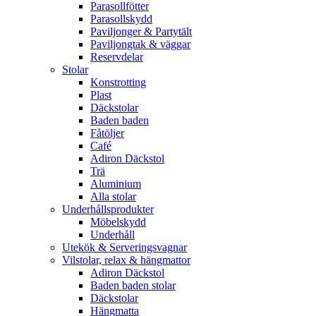
Parasollfötter
Parasollskydd
Paviljonger & Partytält
Paviljongtak & väggar
Reservdelar
Stolar
Konstrotting
Plast
Däckstolar
Baden baden
Fåtöljer
Café
Adiron Däckstol
Trä
Aluminium
Alla stolar
Underhållsprodukter
Möbelskydd
Underhåll
Utekök & Serveringsvagnar
Vilstolar, relax & hängmattor
Adiron Däckstol
Baden baden stolar
Däckstolar
Hängmatta