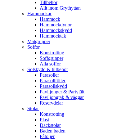
Tillbehör
Allt inom Grythyttan
Hammockar
Hammock
Hammockdynor
Hammockskydd
Hammocktak
Matgrupper
Soffor
Konstrotting
Soffgrupper
Alla soffor
Solskydd & tillbehör
Parasoller
Parasollfötter
Parasollskydd
Paviljonger & Partytält
Paviljongtak & väggar
Reservdelar
Stolar
Konstrotting
Plast
Däckstolar
Baden baden
Fåtöljer