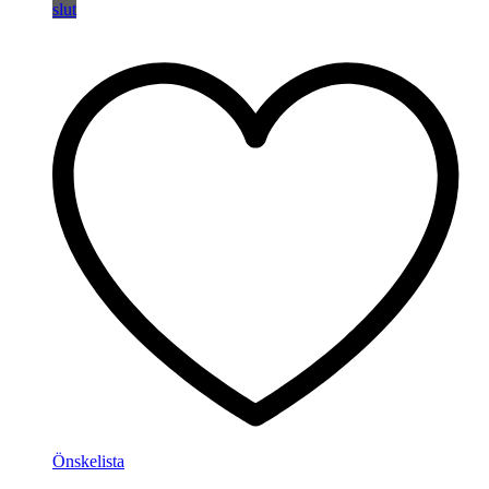
slut
Önskelista