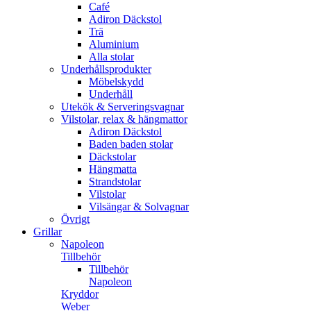
Café
Adiron Däckstol
Trä
Aluminium
Alla stolar
Underhållsprodukter
Möbelskydd
Underhåll
Utekök & Serveringsvagnar
Vilstolar, relax & hängmattor
Adiron Däckstol
Baden baden stolar
Däckstolar
Hängmatta
Strandstolar
Vilstolar
Vilsängar & Solvagnar
Övrigt
Grillar
Napoleon
Tillbehör
Tillbehör
Napoleon
Kryddor
Weber