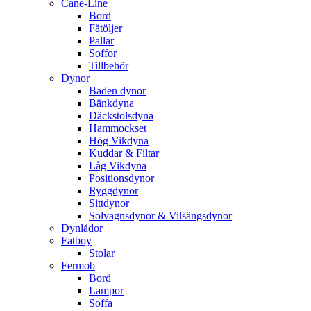
Cane-Line
Bord
Fåtöljer
Pallar
Soffor
Tillbehör
Dynor
Baden dynor
Bänkdyna
Däckstolsdyna
Hammockset
Hög Vikdyna
Kuddar & Filtar
Låg Vikdyna
Positionsdynor
Ryggdynor
Sittdynor
Solvagnsdynor & Vilsängsdynor
Dynlådor
Fatboy
Stolar
Fermob
Bord
Lampor
Soffa