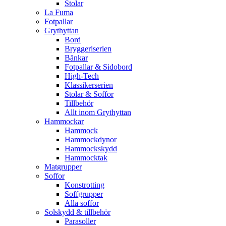
Stolar
La Fuma
Fotpallar
Grythyttan
Bord
Bryggeriserien
Bänkar
Fotpallar & Sidobord
High-Tech
Klassikerserien
Stolar & Soffor
Tillbehör
Allt inom Grythyttan
Hammockar
Hammock
Hammockdynor
Hammockskydd
Hammocktak
Matgrupper
Soffor
Konstrotting
Soffgrupper
Alla soffor
Solskydd & tillbehör
Parasoller