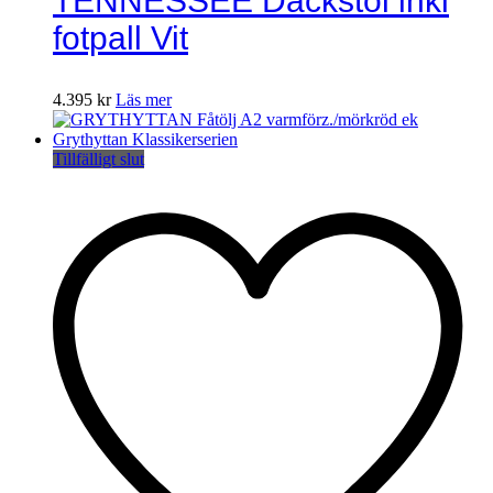
TENNESSEE Däckstol inkl
fotpall Vit
4.395
kr
Läs mer
Tillfälligt slut