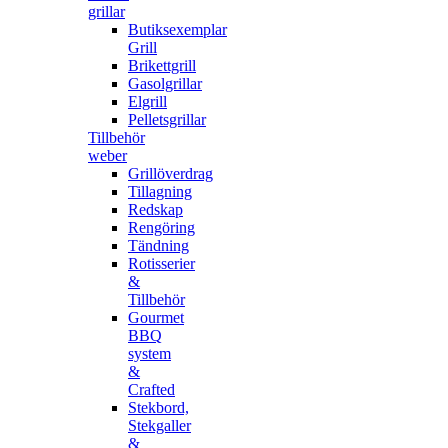
grillar
Butiksexemplar
Grill
Brikettgrill
Gasolgrillar
Elgrill
Pelletsgrillar
Tillbehör
weber
Grillöverdrag
Tillagning
Redskap
Rengöring
Tändning
Rotisserier
&
Tillbehör
Gourmet
BBQ
system
&
Crafted
Stekbord,
Stekgaller
&