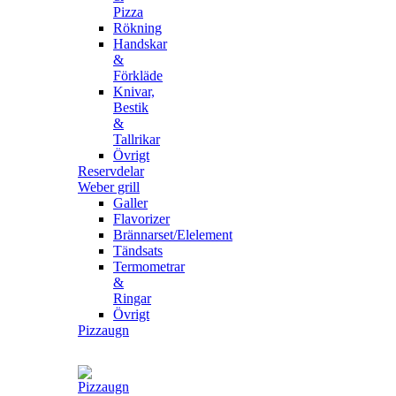
Pizza
Rökning
Handskar
&
Förkläde
Knivar,
Bestik
&
Tallrikar
Övrigt
Reservdelar
Weber grill
Galler
Flavorizer
Brännarset/Elelement
Tändsats
Termometrar
&
Ringar
Övrigt
Pizzaugn