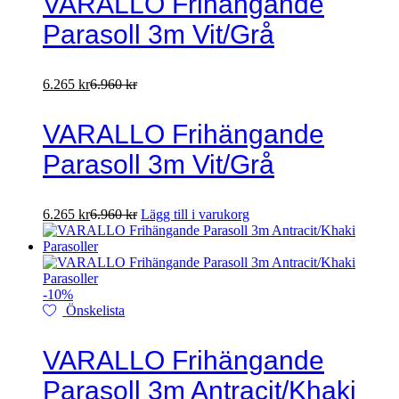
VARALLO Frihängande
Parasoll 3m Vit/Grå
6.265
kr
6.960
kr
VARALLO Frihängande
Parasoll 3m Vit/Grå
6.265
kr
6.960
kr
Lägg till i varukorg
-
10
%
Önskelista
VARALLO Frihängande
Parasoll 3m Antracit/Khaki