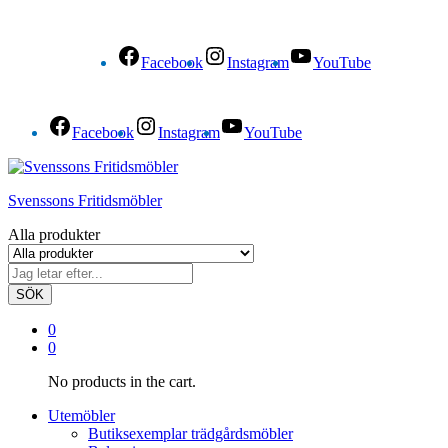
Facebook
Instagram
YouTube
Facebook
Instagram
YouTube
Svenssons Fritidsmöbler
Alla produkter
SÖK
0
0
No products in the cart.
Utemöbler
Butiksexemplar trädgårdsmöbler