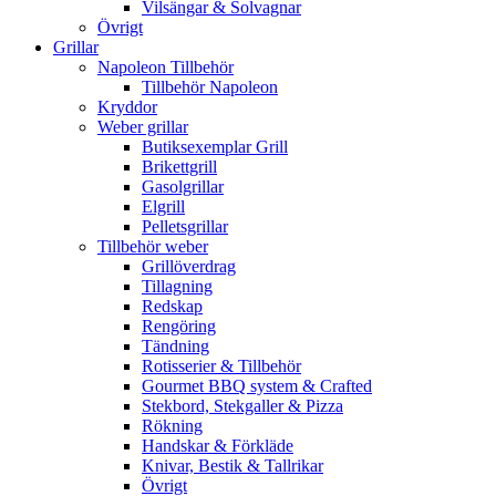
Vilsängar & Solvagnar
Övrigt
Grillar
Napoleon Tillbehör
Tillbehör Napoleon
Kryddor
Weber grillar
Butiksexemplar Grill
Brikettgrill
Gasolgrillar
Elgrill
Pelletsgrillar
Tillbehör weber
Grillöverdrag
Tillagning
Redskap
Rengöring
Tändning
Rotisserier & Tillbehör
Gourmet BBQ system & Crafted
Stekbord, Stekgaller & Pizza
Rökning
Handskar & Förkläde
Knivar, Bestik & Tallrikar
Övrigt