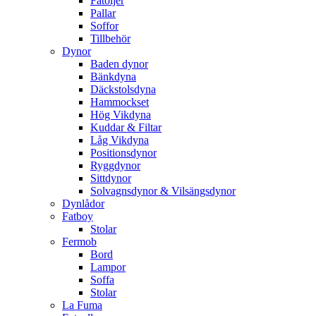
Fåtöljer
Pallar
Soffor
Tillbehör
Dynor
Baden dynor
Bänkdyna
Däckstolsdyna
Hammockset
Hög Vikdyna
Kuddar & Filtar
Låg Vikdyna
Positionsdynor
Ryggdynor
Sittdynor
Solvagnsdynor & Vilsängsdynor
Dynlådor
Fatboy
Stolar
Fermob
Bord
Lampor
Soffa
Stolar
La Fuma