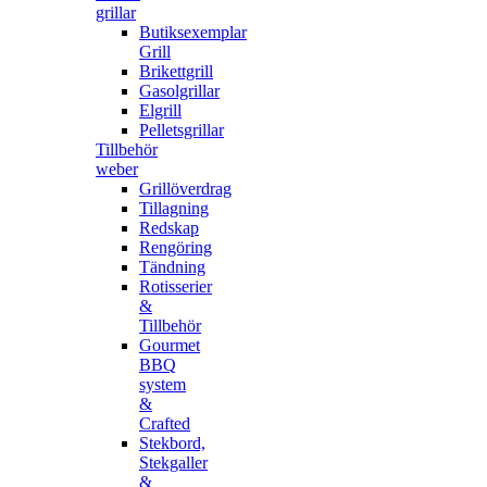
grillar
Butiksexemplar
Grill
Brikettgrill
Gasolgrillar
Elgrill
Pelletsgrillar
Tillbehör
weber
Grillöverdrag
Tillagning
Redskap
Rengöring
Tändning
Rotisserier
&
Tillbehör
Gourmet
BBQ
system
&
Crafted
Stekbord,
Stekgaller
&