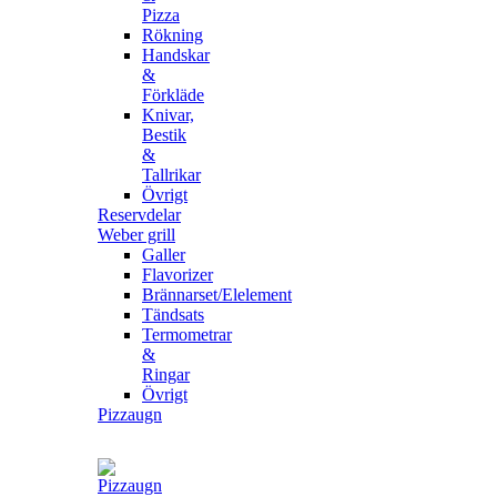
Pizza
Rökning
Handskar
&
Förkläde
Knivar,
Bestik
&
Tallrikar
Övrigt
Reservdelar
Weber grill
Galler
Flavorizer
Brännarset/Elelement
Tändsats
Termometrar
&
Ringar
Övrigt
Pizzaugn