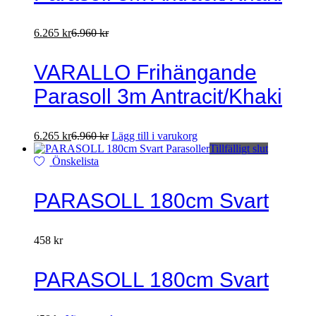
6.265
kr
6.960
kr
VARALLO Frihängande
Parasoll 3m Antracit/Khaki
6.265
kr
6.960
kr
Lägg till i varukorg
Tillfälligt slut
Önskelista
PARASOLL 180cm Svart
458
kr
PARASOLL 180cm Svart