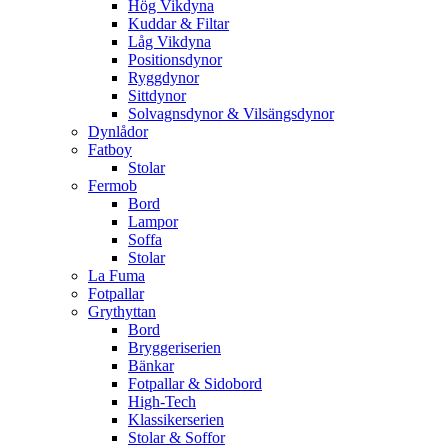
Hög Vikdyna
Kuddar & Filtar
Låg Vikdyna
Positionsdynor
Ryggdynor
Sittdynor
Solvagnsdynor & Vilsängsdynor
Dynlådor
Fatboy
Stolar
Fermob
Bord
Lampor
Soffa
Stolar
La Fuma
Fotpallar
Grythyttan
Bord
Bryggeriserien
Bänkar
Fotpallar & Sidobord
High-Tech
Klassikerserien
Stolar & Soffor