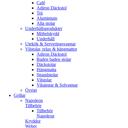
Café
Adiron Däckstol
Trä
Aluminium
Alla stolar
Underhållsprodukter
Möbelskydd
Underhåll
Utekök & Serveringsvagnar
Vilstolar, relax & hängmattor
Adiron Däckstol
Baden baden stolar
Däckstolar
Hängmatta
Strandstolar
Vilstolar
Vilsängar & Solvagnar
Övrigt
Grillar
Napoleon
Tillbehör
Tillbehör
Napoleon
Kryddor
Weber