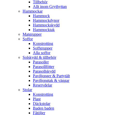
Tillbehör
Allt inom Grythyttan
Hammockar
Hammock
Hammockdynor
Hammockskydd
Hammocktak
Matgrupper
Soffor
Konstrotting
Soffgrupper
Alla soffor
Solskydd & tillbehör
Parasoller
Parasollfötter
Parasollskydd
Paviljonger & Partytält
Paviljongtak & väggar
Reservdelar
Stolar
Konstrotting
Plast
Däckstolar
Baden baden
Fåtöljer