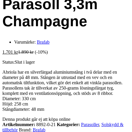
Parasoll 3,3m
Champagne
Varumärke:
Brafab
1.701
kr
1.890
kr
(-10%)
Status:
Slut i lager
Abriola har en silverfärgad aluminiumstång i två delar med en
diameter på 48 mm. Stången är utrustad med en vev och en
automatisk tiltfunktion, vilket gör det enkelt att vinkla parasollen.
Parasollens tak är tillverkat av 250-grams lösningsfärgat tyg,
komplett med en ventilationsöppning, och stöds av 8 ribbor.
Diameter: 330 cm
Höjd: 258 cm
Stångdiameter: 48 mm
Denna produkt går ej att köpa online
Artikelnummer:
8892-0-21
Kategorier:
Parasoller
,
Solskydd &
tillbehör
Brand:
Brafab