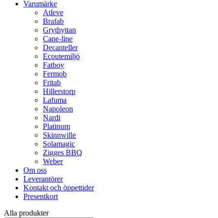
Varumärke
Atleve
Brafab
Grythyttan
Cane-line
Decanteller
Ecoutemiljö
Fatboy
Fermob
Fritab
Hillerstorp
Lafuma
Napoleon
Nardi
Platinum
Skinnwille
Solamagic
Zigges BBQ
Weber
Om oss
Leverantörer
Kontakt och öppettider
Presentkort
Alla produkter