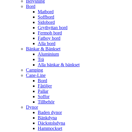
Belysning
Bord
Matbord
Soffbord
Sidobord
Grythyttan bord
Fermob bord
Fatboy bord
Alla bord
Bänkar & Bänkset
Aluminium
Trä
Alla bänkar & bänkset
Camping
Cane-Line
Bord
Fåtöljer
Pallar
Soffor
Tillbehör
Dynor
Baden dynor
Bänkdyna
Däckstolsdyna
Hammockset