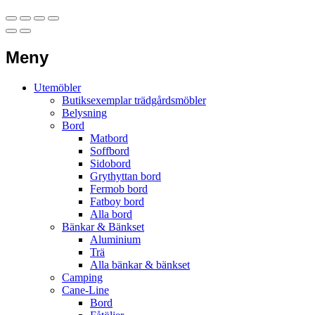
Meny
Utemöbler
Butiksexemplar trädgårdsmöbler
Belysning
Bord
Matbord
Soffbord
Sidobord
Grythyttan bord
Fermob bord
Fatboy bord
Alla bord
Bänkar & Bänkset
Aluminium
Trä
Alla bänkar & bänkset
Camping
Cane-Line
Bord