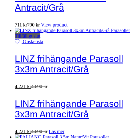
Antracit/Grå
711
kr
790
kr
View product
Tillfälligt slut
Önskelista
LINZ frihängande Parasoll
3x3m Antracit/Grå
4.221
kr
4.690
kr
LINZ frihängande Parasoll
3x3m Antracit/Grå
4.221
kr
4.690
kr
Läs mer