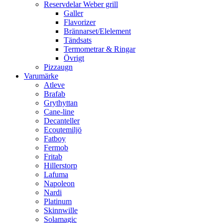
Reservdelar Weber grill
Galler
Flavorizer
Brännarset/Elelement
Tändsats
Termometrar & Ringar
Övrigt
Pizzaugn
Varumärke
Atleve
Brafab
Grythyttan
Cane-line
Decanteller
Ecoutemiljö
Fatboy
Fermob
Fritab
Hillerstorp
Lafuma
Napoleon
Nardi
Platinum
Skinnwille
Solamagic