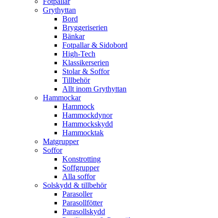
Fotpallar
Grythyttan
Bord
Bryggeriserien
Bänkar
Fotpallar & Sidobord
High-Tech
Klassikerserien
Stolar & Soffor
Tillbehör
Allt inom Grythyttan
Hammockar
Hammock
Hammockdynor
Hammockskydd
Hammocktak
Matgrupper
Soffor
Konstrotting
Soffgrupper
Alla soffor
Solskydd & tillbehör
Parasoller
Parasollfötter
Parasollskydd