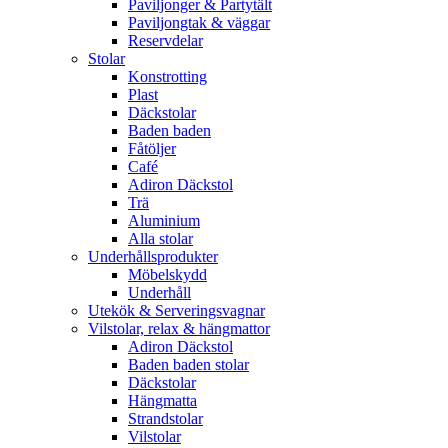
Paviljonger & Partytält
Paviljongtak & väggar
Reservdelar
Stolar
Konstrotting
Plast
Däckstolar
Baden baden
Fåtöljer
Café
Adiron Däckstol
Trä
Aluminium
Alla stolar
Underhållsprodukter
Möbelskydd
Underhåll
Utekök & Serveringsvagnar
Vilstolar, relax & hängmattor
Adiron Däckstol
Baden baden stolar
Däckstolar
Hängmatta
Strandstolar
Vilstolar