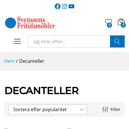
Facebook
Instagram
YouTube
0
0
SÖK
Hem
/
Decanteller
DECANTELLER
Sortera efter popularitet
Filter