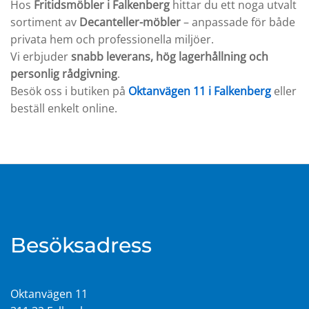
Hos
Fritidsmöbler i Falkenberg
hittar du ett noga utvalt
sortiment av
Decanteller-möbler
– anpassade för både
privata hem och professionella miljöer.
Vi erbjuder
snabb leverans, hög lagerhållning och
personlig rådgivning
.
Besök oss i butiken på
Oktanvägen 11 i Falkenberg
eller
beställ enkelt online.
Besöksadress
Oktanvägen 11