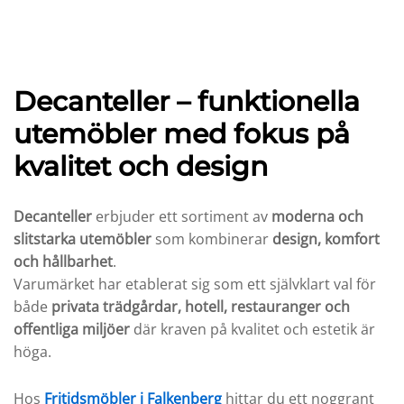
Decanteller – funktionella
utemöbler med fokus på
kvalitet och design
Decanteller
erbjuder ett sortiment av
moderna och
slitstarka utemöbler
som kombinerar
design, komfort
n
x
och hållbarhet
.
Varumärket har etablerat sig som ett självklart val för
s
s
både
privata trädgårdar, hotell, restauranger och
offentliga miljöer
där kraven på kvalitet och estetik är
höga.
Hos
Fritidsmöbler i Falkenberg
hittar du ett noggrant