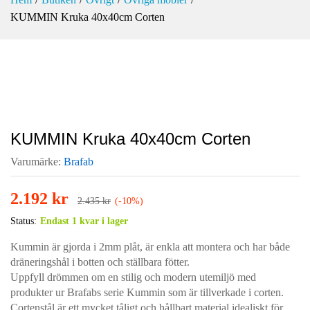
KUMMIN Kruka 40x40cm Corten
-
%
KUMMIN Kruka 40x40cm Corten
Varumärke:
Brafab
2.192
kr
2.435
kr
(-10%)
Status:
Endast 1 kvar i lager
Kummin är gjorda i 2mm plåt, är enkla att montera och har både
dräneringshål i botten och ställbara fötter.
Uppfyll drömmen om en stilig och modern utemiljö med
produkter ur Brafabs serie Kummin som är tillverkade i corten.
Cortenstål är ett mycket tåligt och hållbart material idealiskt för