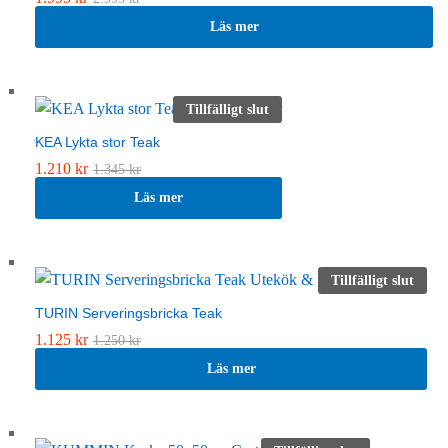
Läs mer
Tillfälligt slut
KEA Lykta stor Teak
1.210
kr
1.345
kr
Läs mer
Tillfälligt slut
TURIN Serveringsbricka Teak
1.125
kr
1.250
kr
Läs mer