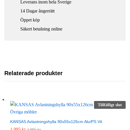
Leverans inom hela Sverige
r
t
14 Dagar ångerrätt
e
Öppet köp
n
Säkert betalning online
q
u
a
n
t
i
Relaterade produkter
t
y
Tillfälligt slut
KANSAS Avlastningshylla 90x55x126cm Alu/PS Vit
1.995
kr
2.995
kr