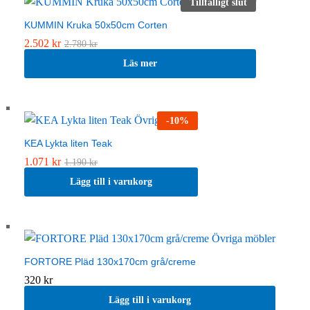
Tillfälligt slut
KUMMIN Kruka 50x50cm Corten
2.502
kr
2.780
kr
Läs mer
-
10
%
KEA Lykta liten Teak
1.071
kr
1.190
kr
Lägg till i varukorg
FORTORE Pläd 130x170cm grå/creme
320
kr
Lägg till i varukorg