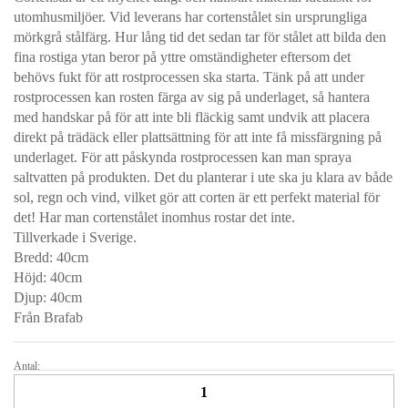
utomhusmiljöer. Vid leverans har cortenstålet sin ursprungliga
mörkgrå stålfärg. Hur lång tid det sedan tar för stålet att bilda den
fina rostiga ytan beror på yttre omständigheter eftersom det
behövs fukt för att rostprocessen ska starta. Tänk på att under
rostprocessen kan rosten färga av sig på underlaget, så hantera
med handskar på för att inte bli fläckig samt undvik att placera
direkt på trädäck eller plattsättning för att inte få missfärgning på
underlaget. För att påskynda rostprocessen kan man spraya
saltvatten på produkten. Det du planterar i ute ska ju klara av både
sol, regn och vind, vilket gör att corten är ett perfekt material för
det! Har man cortenstålet inomhus rostar det inte.
Tillverkade i Sverige.
Bredd: 40cm
Höjd: 40cm
Djup: 40cm
Från Brafab
Antal:
K
U