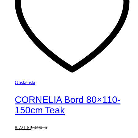
Önskelista
CORNELIA Bord 80×110-
150cm Teak
8.721
kr
9.690
kr