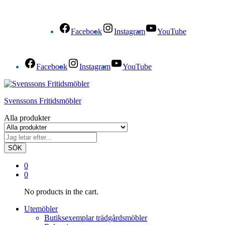
Facebook
Instagram
YouTube
Facebook
Instagram
YouTube
Svenssons Fritidsmöbler
Alla produkter
SÖK
0
0
No products in the cart.
Utemöbler
Butiksexemplar trädgårdsmöbler