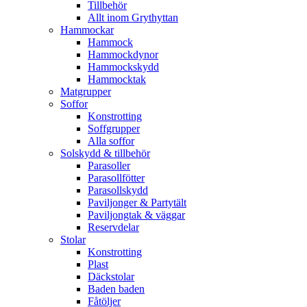
Tillbehör
Allt inom Grythyttan
Hammockar
Hammock
Hammockdynor
Hammockskydd
Hammocktak
Matgrupper
Soffor
Konstrotting
Soffgrupper
Alla soffor
Solskydd & tillbehör
Parasoller
Parasollfötter
Parasollskydd
Paviljonger & Partytält
Paviljongtak & väggar
Reservdelar
Stolar
Konstrotting
Plast
Däckstolar
Baden baden
Fåtöljer