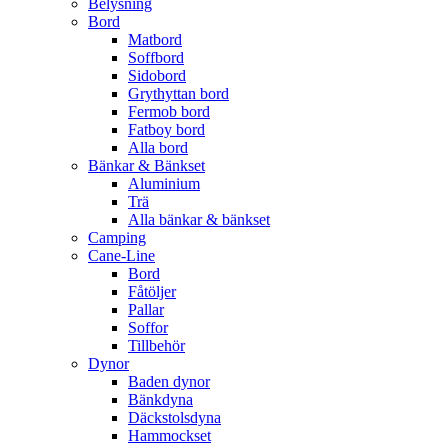
Belysning
Bord
Matbord
Soffbord
Sidobord
Grythyttan bord
Fermob bord
Fatboy bord
Alla bord
Bänkar & Bänkset
Aluminium
Trä
Alla bänkar & bänkset
Camping
Cane-Line
Bord
Fåtöljer
Pallar
Soffor
Tillbehör
Dynor
Baden dynor
Bänkdyna
Däckstolsdyna
Hammockset