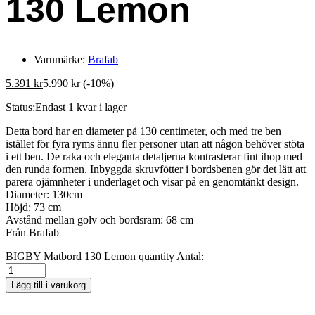
130 Lemon
Varumärke:
Brafab
5.391
kr
5.990
kr
(-10%)
Status:
Endast 1 kvar i lager
Detta bord har en diameter på 130 centimeter, och med tre ben
istället för fyra ryms ännu fler personer utan att någon behöver stöta
i ett ben. De raka och eleganta detaljerna kontrasterar fint ihop med
den runda formen. Inbyggda skruvfötter i bordsbenen gör det lätt att
parera ojämnheter i underlaget och visar på en genomtänkt design.
Diameter: 130cm
Höjd:
73 cm
Avstånd mellan golv och bordsram:
68 cm
Från Brafab
BIGBY Matbord 130 Lemon quantity
Antal:
Lägg till i varukorg