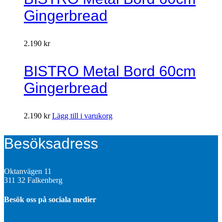
Gingerbread
2.190
kr
BISTRO Metal Bord 60cm
Gingerbread
2.190
kr
Lägg till i varukorg
Besöksadress
Oktanvägen 11
311 32 Falkenberg
Besök oss på sociala medier