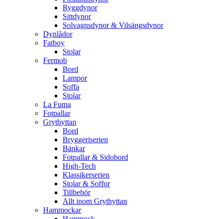
Ryggdynor
Sittdynor
Solvagnsdynor & Vilsängsdynor
Dynlådor
Fatboy
Stolar
Fermob
Bord
Lampor
Soffa
Stolar
La Fuma
Fotpallar
Grythyttan
Bord
Bryggeriserien
Bänkar
Fotpallar & Sidobord
High-Tech
Klassikerserien
Stolar & Soffor
Tillbehör
Allt inom Grythyttan
Hammockar
Hammock