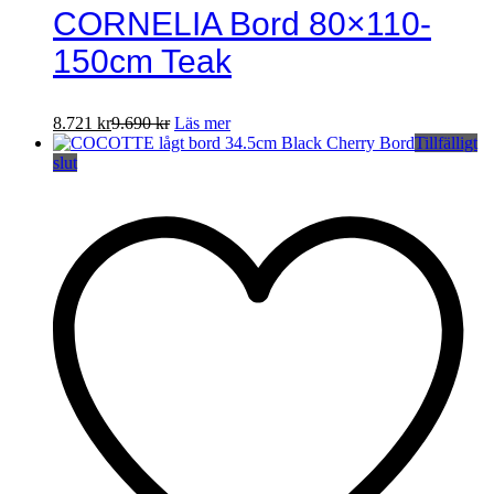
CORNELIA Bord 80×110-
150cm Teak
8.721
kr
9.690
kr
Läs mer
Tillfälligt
slut