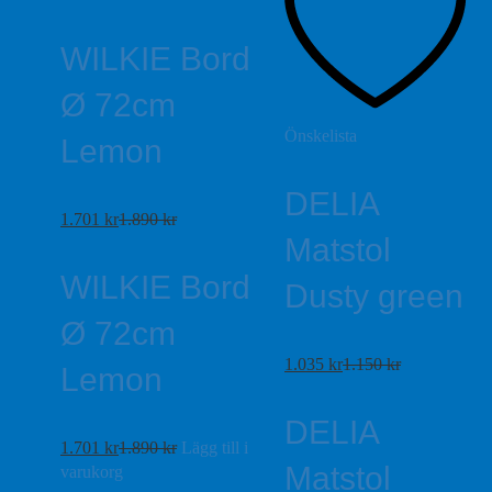
WILKIE Bord
Ø 72cm
Önskelista
Lemon
DELIA
1.701
kr
1.890
kr
Matstol
WILKIE Bord
Dusty green
Ø 72cm
1.035
kr
1.150
kr
Lemon
DELIA
1.701
kr
1.890
kr
Lägg till i
Matstol
varukorg