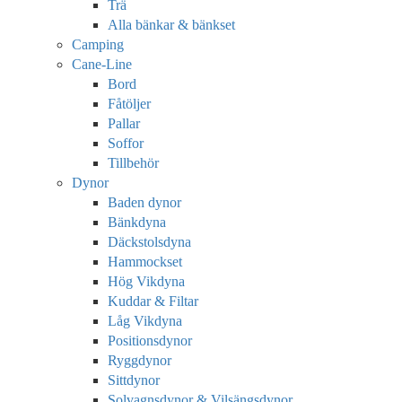
Trä
Alla bänkar & bänkset
Camping
Cane-Line
Bord
Fåtöljer
Pallar
Soffor
Tillbehör
Dynor
Baden dynor
Bänkdyna
Däckstolsdyna
Hammockset
Hög Vikdyna
Kuddar & Filtar
Låg Vikdyna
Positionsdynor
Ryggdynor
Sittdynor
Solvagnsdynor & Vilsängsdynor