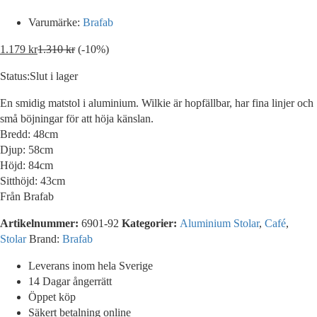
Varumärke:
Brafab
1.179
kr
1.310
kr
(-10%)
Status:
Slut i lager
En smidig matstol i aluminium. Wilkie är hopfällbar, har fina linjer och
små böjningar för att höja känslan.
Bredd: 48cm
Djup: 58cm
Höjd: 84cm
Sitthöjd: 43cm
Från Brafab
Artikelnummer:
6901-92
Kategorier:
Aluminium Stolar
,
Café
,
Stolar
Brand:
Brafab
Leverans inom hela Sverige
14 Dagar ångerrätt
Öppet köp
Säkert betalning online