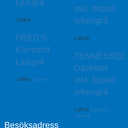
Ljusgrå
inkl. fotpall
orkangrå
3.369
kr
FRED’S
4.395
kr
Karmstol
TENNESSEE
Ljusgrå
Däckstol
inkl. fotpall
3.369
kr
Läs mer
orkangrå
4.395
kr
Lägg till i
varukorg
Besöksadress