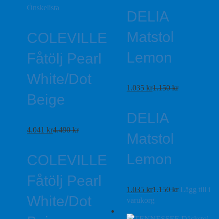
Önskelista
DELIA
Matstol
COLEVILLE
Lemon
Fåtölj Pearl
White/Dot
1.035
kr
1.150
kr
Beige
DELIA
4.041
kr
4.490
kr
Matstol
Lemon
COLEVILLE
Fåtölj Pearl
1.035
kr
1.150
kr
Lägg till i
White/Dot
varukorg