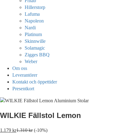
Fritab
Hillerstorp
Lafuma
Napoleon
Nardi
Platinum
Skinnwille
Solamagic
Zigges BBQ
Weber
Om oss
Leverantörer
Kontakt och öppettider
Presentkort
WILKIE Fällstol Lemon
1.179
kr
1.310
kr
(-10%)