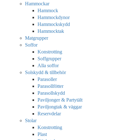
Hammockar
Hammock
Hammockdynor
Hammockskydd
Hammocktak
Matgrupper
Soffor
Konstrotting
Soffgrupper
Alla soffor
Solskydd & tillbehör
Parasoller
Parasollfötter
Parasollskydd
Paviljonger & Partytält
Paviljongtak & väggar
Reservdelar
Stolar
Konstrotting
Plast