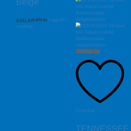
Beige
4.041
kr
4.490
kr
Lägg till i
varukorg
Tillfälligt slut
Önskelista
TENNESSEE