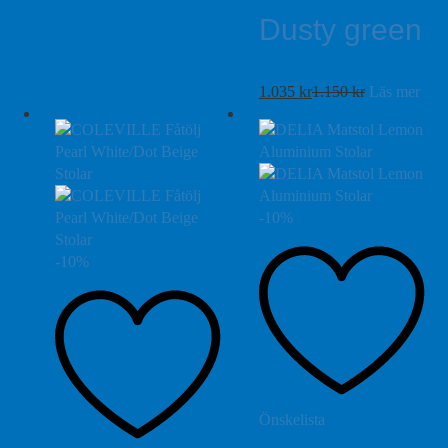
Dusty green
1.035
kr
1.150
kr
Läs mer
-
10
%
-
10
%
Önskelista