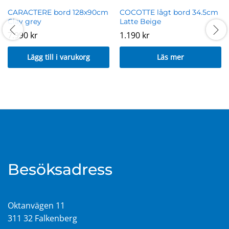
CARACTERE bord 128x90cm
COCOTTE lågt bord 34.5cm
Clay grey
Latte Beige
7.990
kr
1.190
kr
Lägg till i varukorg
Läs mer
Besöksadress
Oktanvägen 11
311 32 Falkenberg