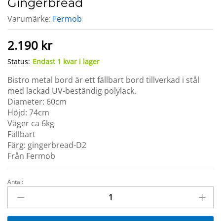
Gingerbread
Varumärke:
Fermob
2.190
kr
Status:
Endast 1 kvar i lager
Bistro metal bord är ett fällbart bord tillverkad i stål
med lackad UV-beständig polylack.
Diameter: 60cm
Höjd: 74cm
Väger ca 6kg
Fällbart
Färg: gingerbread-D2
Från Fermob
Antal:
BISTRO
Metal
Bord