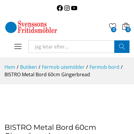
Facebook
Instagram
YouTube
0
0
SÖK
Hem
/
Butiken
/
Fermob utemöbler
/
Fermob bord
/
BISTRO Metal Bord 60cm Gingerbread
BISTRO Metal Bord 60cm