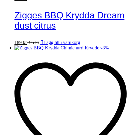
Zigges BBQ Krydda Dream
dust citrus
189
kr
195
kr
Lägg till i varukorg
-
3
%