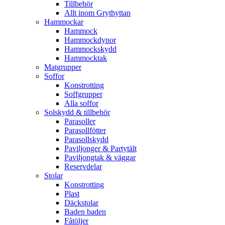
Tillbehör
Allt inom Grythyttan
Hammockar
Hammock
Hammockdynor
Hammockskydd
Hammocktak
Matgrupper
Soffor
Konstrotting
Soffgrupper
Alla soffor
Solskydd & tillbehör
Parasoller
Parasollfötter
Parasollskydd
Paviljonger & Partytält
Paviljongtak & väggar
Reservdelar
Stolar
Konstrotting
Plast
Däckstolar
Baden baden
Fåtöljer