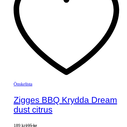
Önskelista
Zigges BBQ Krydda Dream
dust citrus
189
kr
195
kr