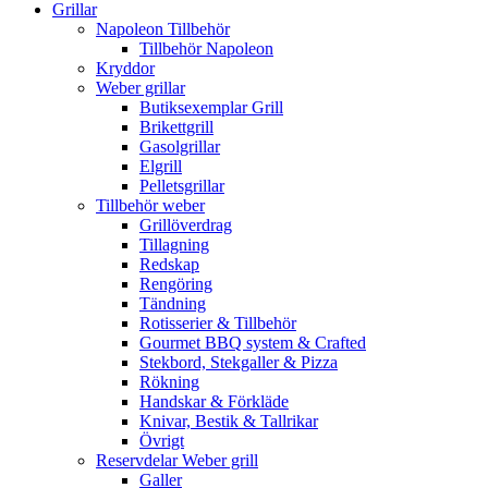
Grillar
Napoleon Tillbehör
Tillbehör Napoleon
Kryddor
Weber grillar
Butiksexemplar Grill
Brikettgrill
Gasolgrillar
Elgrill
Pelletsgrillar
Tillbehör weber
Grillöverdrag
Tillagning
Redskap
Rengöring
Tändning
Rotisserier & Tillbehör
Gourmet BBQ system & Crafted
Stekbord, Stekgaller & Pizza
Rökning
Handskar & Förkläde
Knivar, Bestik & Tallrikar
Övrigt
Reservdelar Weber grill
Galler