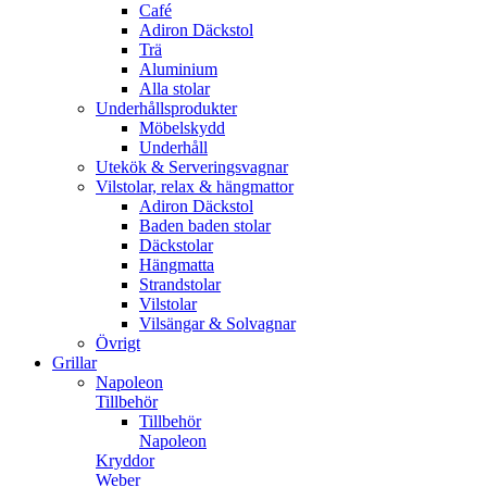
Café
Adiron Däckstol
Trä
Aluminium
Alla stolar
Underhållsprodukter
Möbelskydd
Underhåll
Utekök & Serveringsvagnar
Vilstolar, relax & hängmattor
Adiron Däckstol
Baden baden stolar
Däckstolar
Hängmatta
Strandstolar
Vilstolar
Vilsängar & Solvagnar
Övrigt
Grillar
Napoleon
Tillbehör
Tillbehör
Napoleon
Kryddor
Weber