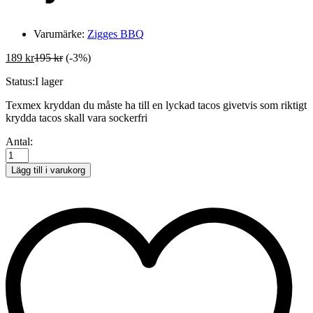
Varumärke:
Zigges BBQ
189
kr
195
kr
(-3%)
Status:
I lager
Texmex kryddan du måste ha till en lyckad tacos givetvis som riktigt
krydda tacos skall vara sockerfri
Zigges
Antal:
BBQ
Krydda
Lägg till i varukorg
Taco
Dust
quantity