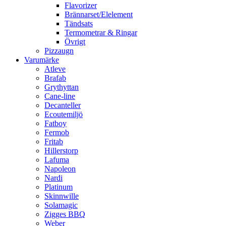
Flavorizer
Brännarset/Elelement
Tändsats
Termometrar & Ringar
Övrigt
Pizzaugn
Varumärke
Atleve
Brafab
Grythyttan
Cane-line
Decanteller
Ecoutemiljö
Fatboy
Fermob
Fritab
Hillerstorp
Lafuma
Napoleon
Nardi
Platinum
Skinnwille
Solamagic
Zigges BBQ
Weber