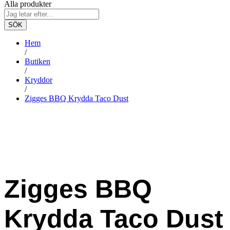
Alla produkter
SÖK
Hem
/
Butiken
/
Kryddor
/
Zigges BBQ Krydda Taco Dust
-
%
Zigges BBQ
Krydda Taco Dust