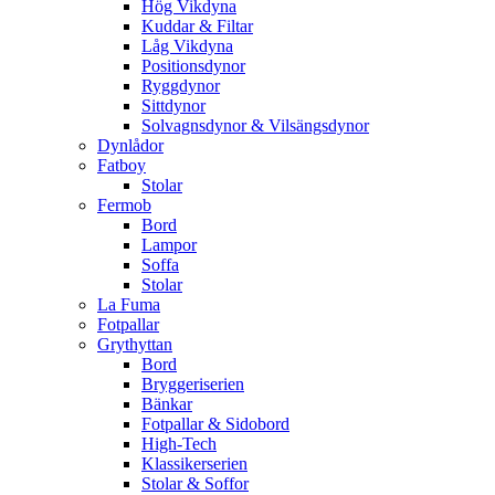
Hög Vikdyna
Kuddar & Filtar
Låg Vikdyna
Positionsdynor
Ryggdynor
Sittdynor
Solvagnsdynor & Vilsängsdynor
Dynlådor
Fatboy
Stolar
Fermob
Bord
Lampor
Soffa
Stolar
La Fuma
Fotpallar
Grythyttan
Bord
Bryggeriserien
Bänkar
Fotpallar & Sidobord
High-Tech
Klassikerserien
Stolar & Soffor