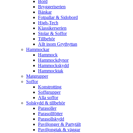
Bord
Bryggeriserien
Bänkar
Fotpallar & Sidobord
High-Tech
Klassikerserien
Stolar & Soffor
Tillbehör
Allt inom Grythyttan
Hammockar
Hammock
Hammockdynor
Hammockskydd
Hammocktak
Matgrupper
Soffor
Konstrotting
Soffgrupper
Alla soffor
Solskydd & tillbehör
Parasoller
Parasollfötter
Parasollskydd
Paviljonger & Partytält
Paviljongtak & väggar