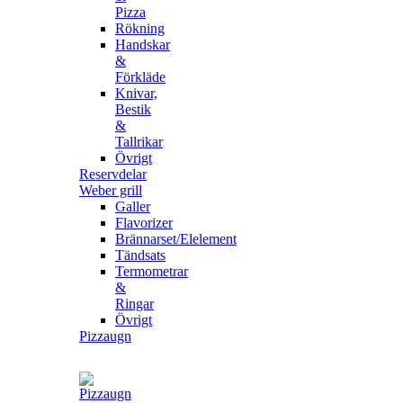
Pizza
Rökning
Handskar
&
Förkläde
Knivar,
Bestik
&
Tallrikar
Övrigt
Reservdelar
Weber grill
Galler
Flavorizer
Brännarset/Elelement
Tändsats
Termometrar
&
Ringar
Övrigt
Pizzaugn