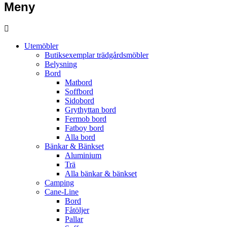
Meny
Utemöbler
Butiksexemplar trädgårdsmöbler
Belysning
Bord
Matbord
Soffbord
Sidobord
Grythyttan bord
Fermob bord
Fatboy bord
Alla bord
Bänkar & Bänkset
Aluminium
Trä
Alla bänkar & bänkset
Camping
Cane-Line
Bord
Fåtöljer
Pallar