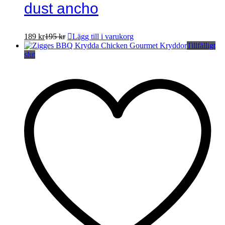
dust ancho
189
kr
195
kr
Lägg till i varukorg
Tillfälligt
slut