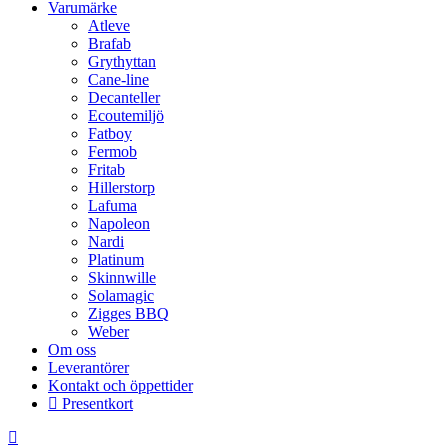
Varumärke
Atleve
Brafab
Grythyttan
Cane-line
Decanteller
Ecoutemiljö
Fatboy
Fermob
Fritab
Hillerstorp
Lafuma
Napoleon
Nardi
Platinum
Skinnwille
Solamagic
Zigges BBQ
Weber
Om oss
Leverantörer
Kontakt och öppettider
Presentkort