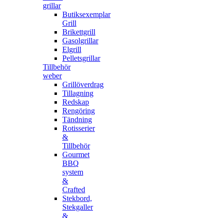
grillar
Butiksexemplar
Grill
Brikettgrill
Gasolgrillar
Elgrill
Pelletsgrillar
Tillbehör
weber
Grillöverdrag
Tillagning
Redskap
Rengöring
Tändning
Rotisserier
&
Tillbehör
Gourmet
BBQ
system
&
Crafted
Stekbord,
Stekgaller
&