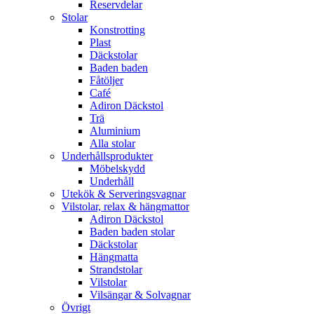
Reservdelar
Stolar
Konstrotting
Plast
Däckstolar
Baden baden
Fåtöljer
Café
Adiron Däckstol
Trä
Aluminium
Alla stolar
Underhållsprodukter
Möbelskydd
Underhåll
Utekök & Serveringsvagnar
Vilstolar, relax & hängmattor
Adiron Däckstol
Baden baden stolar
Däckstolar
Hängmatta
Strandstolar
Vilstolar
Vilsängar & Solvagnar
Övrigt