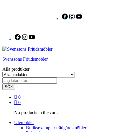
Facebook
Instagram
YouTube
Facebook
Instagram
YouTube
Svenssons Fritidsmöbler
Alla produkter
SÖK
0
0
No products in the cart.
Utemöbler
Butiksexemplar trädgårdsmöbler