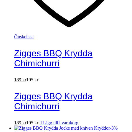
Önskelista
Zigges BBQ Krydda
Chimichurri
189
kr
195
kr
Zigges BBQ Krydda
Chimichurri
189
kr
195
kr
Lägg till i varukorg
-
3
%