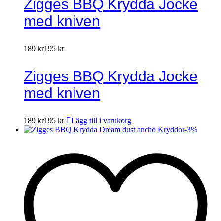
Zigges BBQ Krydda Jocke
med kniven
189
kr
195
kr
Zigges BBQ Krydda Jocke
med kniven
189
kr
195
kr
Lägg till i varukorg
-
3
%