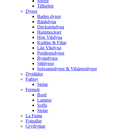
Soffor
Tillbehör
Dynor
Baden dynor
Bänkdyna
Däckstolsdyna
Hammockset
Hög Vikdyna
Kuddar & Filtar
Låg Vikdyna
Positionsdynor
Ryggdynor
Sittdynor
Solvagnsdynor & Vilsängsdynor
Dynlådor
Fatboy
Stolar
Fermob
Bord
Lampor
Soffa
Stolar
La Fuma
Fotpallar
Grythyttan