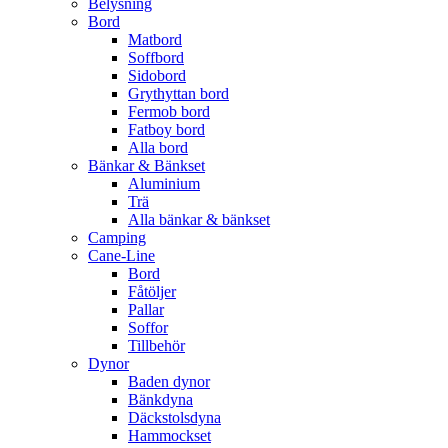
Belysning
Bord
Matbord
Soffbord
Sidobord
Grythyttan bord
Fermob bord
Fatboy bord
Alla bord
Bänkar & Bänkset
Aluminium
Trä
Alla bänkar & bänkset
Camping
Cane-Line
Bord
Fåtöljer
Pallar
Soffor
Tillbehör
Dynor
Baden dynor
Bänkdyna
Däckstolsdyna
Hammockset