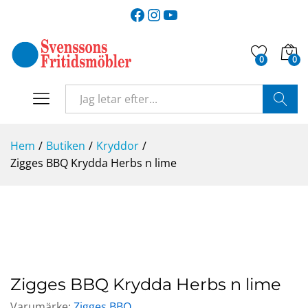
Facebook
Instagram
YouTube
0
0
SÖK
Hem
/
Butiken
/
Kryddor
/
Zigges BBQ Krydda Herbs n lime
-
%
Zigges BBQ Krydda Herbs n lime
Varumärke:
Zigges BBQ