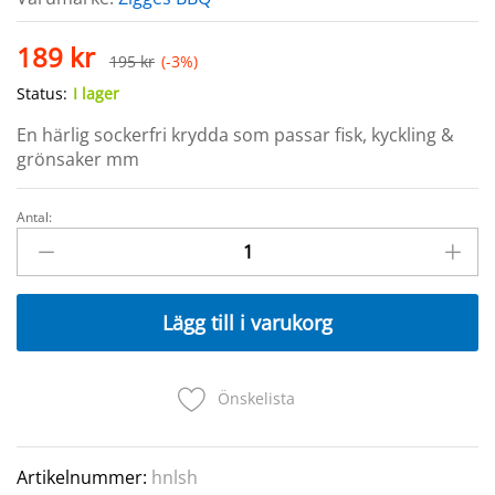
189
kr
195
kr
(-3%)
Status:
I lager
En härlig sockerfri krydda som passar fisk, kyckling &
grönsaker mm
Antal:
Zigges
BBQ
Krydda
Herbs
Lägg till i varukorg
n
lime
quantity
Önskelista
Artikelnummer:
hnlsh