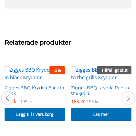
Relaterade produkter
-
3
%
Tillfälligt slut
Zigges BBQ Krydda Back in
Zigges BBQ Krydda Run to
black
the grills
189
kr
189
kr
195
kr
195
kr
Lägg till i varukorg
Läs mer