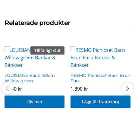
Relaterade produkter
Tillfälligt slut
LOUISIANE Bänk 150cm
RESMO Picnicset Barn Brun
Willow green
Furu
6.940
kr
1.890
kr
Läs mer
Lägg till i varukorg