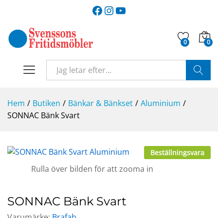
Facebook
Instagram
YouTube
0
0
SÖK
Hem
/
Butiken
/
Bänkar & Bänkset
/
Aluminium
/
SONNAC Bänk Svart
Beställningsvara
Rulla över bilden för att zooma in
SONNAC Bänk Svart
Varumärke:
Brafab