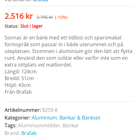
2.516
kr
2.795
kr
(-10%)
Status:
Slut i lager
Sonnac är en bänk med ett tidlöst och sparsmakat
formspråk som passar in i både uterummet och på
uteplatsen. Stommen i aluminium gör den lätt att flytta
runt. Använd den som solitär eller varför inte som en
extra sittplats vid matbordet.
Längd: 124cm
Bredd: 51cm
Höjd: 43cm
Från Brafab
Artikelnummer:
8259-8
Kategorier:
Aluminium
,
Bänkar & Bänkset
Tags:
Aluminiummöbler
,
Bänkar
Brand:
Brafab