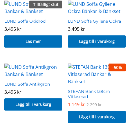
Tillfälligt slut
LUND Soffa Oxidröd
LUND Soffa Gyllene Ockra
3.495
kr
3.495
kr
Läs mer
Lägg till i varukorg
-
50
%
LUND Soffa Antikgrön
3.495
kr
STEFAN Bänk 139cm
Vitlaserad
n
x
1.149
kr
Lägg till i varukorg
2.299
kr
s
s
Lägg till i varukorg