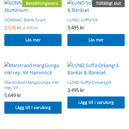
Beställningsvara
Tillfälligt slut
SONNAC Bänk Svart
LUND Soffa Vit
2.516
kr
3.495
kr
2.795
kr
Läs mer
Läs mer
Marstrand HängGunga inkl
LUND Soffa Orkangrå
rep. Vit
3.495
kr
5.649
kr
Lägg till i varukorg
Lägg till i varukorg