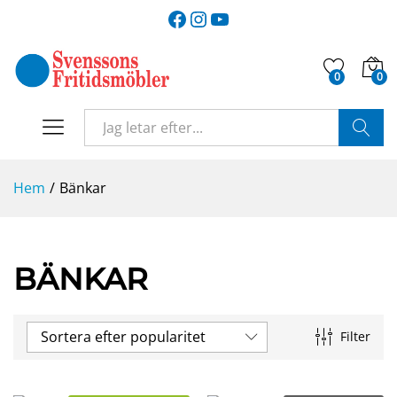
Facebook
Instagram
YouTube
0
0
SÖK
Hem
/
Bänkar
BÄNKAR
Sortera efter popularitet
Filter