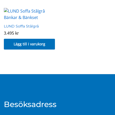
LUND Soffa Stålgrå
3.495
kr
Lägg till i varukorg
Besöksadress