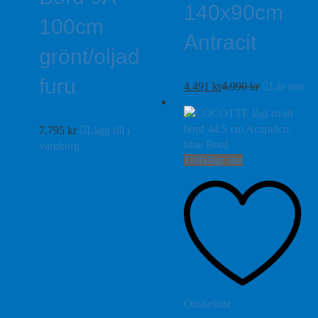
140x90cm
100cm
Antracit
grönt/oljad
furu
4.491
kr
4.990
kr
Läs mer
7.795
kr
Lägg till i
varukorg
Tillfälligt slut
Önskelista