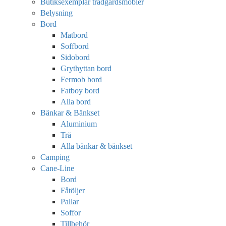
Butiksexemplar trädgårdsmöbler
Belysning
Bord
Matbord
Soffbord
Sidobord
Grythyttan bord
Fermob bord
Fatboy bord
Alla bord
Bänkar & Bänkset
Aluminium
Trä
Alla bänkar & bänkset
Camping
Cane-Line
Bord
Fåtöljer
Pallar
Soffor
Tillbehör