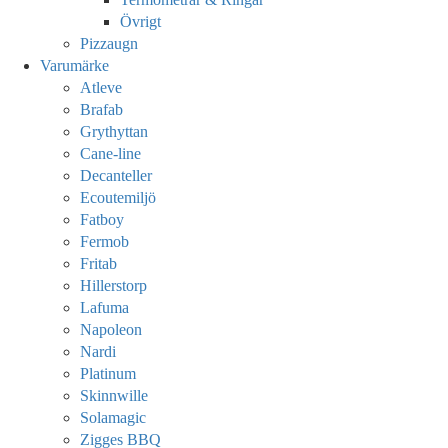
Övrigt
Pizzaugn
Varumärke
Atleve
Brafab
Grythyttan
Cane-line
Decanteller
Ecoutemiljö
Fatboy
Fermob
Fritab
Hillerstorp
Lafuma
Napoleon
Nardi
Platinum
Skinnwille
Solamagic
Zigges BBQ