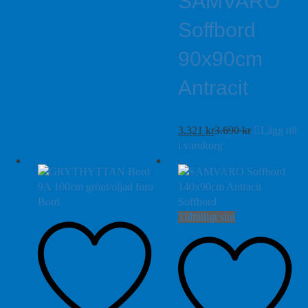
SAMVARO
Soffbord
90x90cm
Antracit
3.321
kr
3.690
kr
Lägg till
i varukorg
Tillfälligt slut