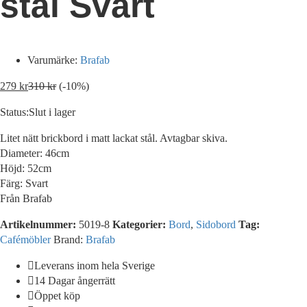
stål Svart
Varumärke:
Brafab
279
kr
310
kr
(-10%)
Status:
Slut i lager
Litet nätt brickbord i matt lackat stål. Avtagbar skiva.
Diameter: 46cm
Höjd: 52cm
Färg: Svart
Från Brafab
Artikelnummer:
5019-8
Kategorier:
Bord
,
Sidobord
Tag:
Cafémöbler
Brand:
Brafab
Leverans inom hela Sverige
14 Dagar ångerrätt
Öppet köp