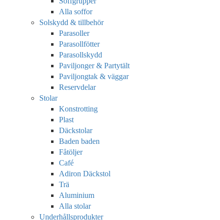
Soffgrupper
Alla soffor
Solskydd & tillbehör
Parasoller
Parasollfötter
Parasollskydd
Paviljonger & Partytält
Paviljongtak & väggar
Reservdelar
Stolar
Konstrotting
Plast
Däckstolar
Baden baden
Fåtöljer
Café
Adiron Däckstol
Trä
Aluminium
Alla stolar
Underhållsprodukter