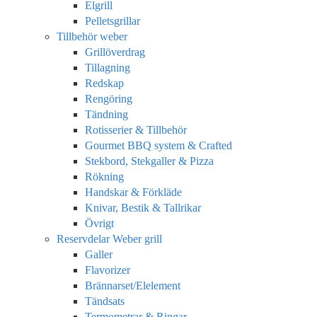
Elgrill
Pelletsgrillar
Tillbehör weber
Grillöverdrag
Tillagning
Redskap
Rengöring
Tändning
Rotisserier & Tillbehör
Gourmet BBQ system & Crafted
Stekbord, Stekgaller & Pizza
Rökning
Handskar & Förkläde
Knivar, Bestik & Tallrikar
Övrigt
Reservdelar Weber grill
Galler
Flavorizer
Brännarset/Elelement
Tändsats
Termometrar & Ringar