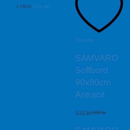
1.190
kr
Läs mer
Önskelista
SAMVARO
Soffbord
90x90cm
Antracit
3.321
kr
3.690
kr