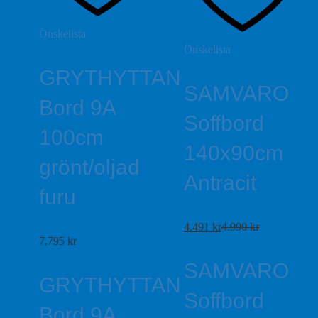
Önskelista
Önskelista
GRYTHYTTAN
SAMVARO
Bord 9A
Soffbord
100cm
140x90cm
grönt/oljad
Antracit
furu
4.491
kr
4.990
kr
7.795
kr
SAMVARO
GRYTHYTTAN
Soffbord
Bord 9A