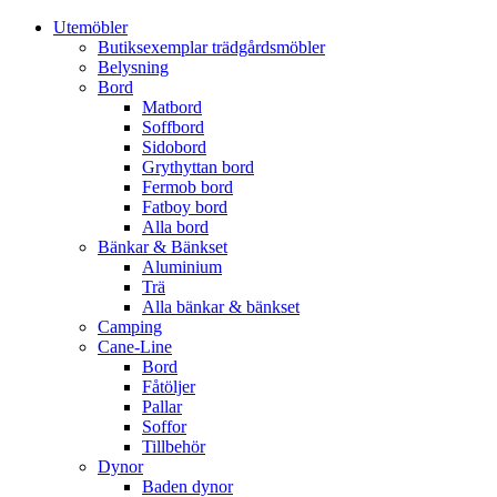
Utemöbler
Butiksexemplar trädgårdsmöbler
Belysning
Bord
Matbord
Soffbord
Sidobord
Grythyttan bord
Fermob bord
Fatboy bord
Alla bord
Bänkar & Bänkset
Aluminium
Trä
Alla bänkar & bänkset
Camping
Cane-Line
Bord
Fåtöljer
Pallar
Soffor
Tillbehör
Dynor
Baden dynor