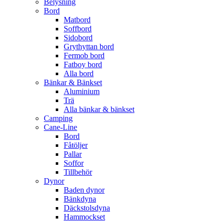
Belysning
Bord
Matbord
Soffbord
Sidobord
Grythyttan bord
Fermob bord
Fatboy bord
Alla bord
Bänkar & Bänkset
Aluminium
Trä
Alla bänkar & bänkset
Camping
Cane-Line
Bord
Fåtöljer
Pallar
Soffor
Tillbehör
Dynor
Baden dynor
Bänkdyna
Däckstolsdyna
Hammockset