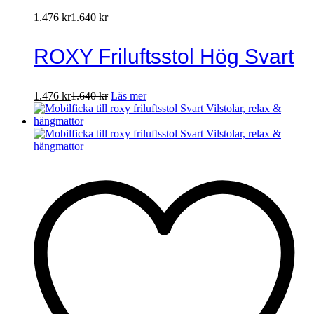
1.476
kr
1.640
kr
ROXY Friluftsstol Hög Svart
1.476
kr
1.640
kr
Läs mer