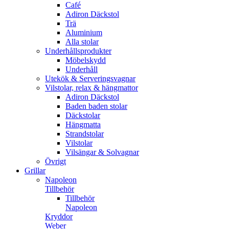
Café
Adiron Däckstol
Trä
Aluminium
Alla stolar
Underhållsprodukter
Möbelskydd
Underhåll
Utekök & Serveringsvagnar
Vilstolar, relax & hängmattor
Adiron Däckstol
Baden baden stolar
Däckstolar
Hängmatta
Strandstolar
Vilstolar
Vilsängar & Solvagnar
Övrigt
Grillar
Napoleon
Tillbehör
Tillbehör
Napoleon
Kryddor
Weber