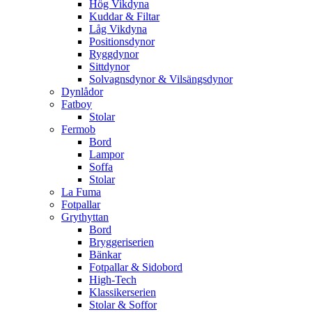
Hög Vikdyna
Kuddar & Filtar
Låg Vikdyna
Positionsdynor
Ryggdynor
Sittdynor
Solvagnsdynor & Vilsängsdynor
Dynlådor
Fatboy
Stolar
Fermob
Bord
Lampor
Soffa
Stolar
La Fuma
Fotpallar
Grythyttan
Bord
Bryggeriserien
Bänkar
Fotpallar & Sidobord
High-Tech
Klassikerserien
Stolar & Soffor