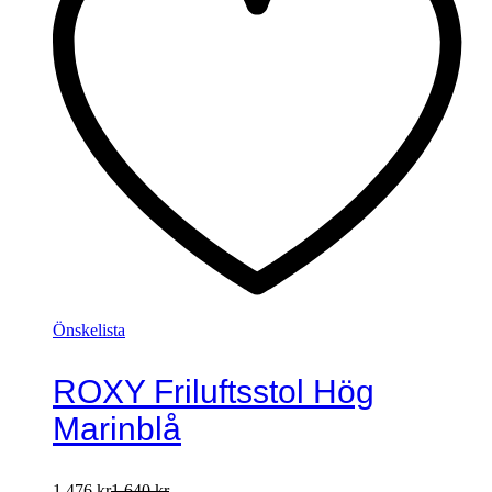
Önskelista
ROXY Friluftsstol Hög
Marinblå
1.476
kr
1.640
kr