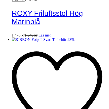
ROXY Friluftsstol Hög
Marinblå
1.476
kr
1.640
kr
Läs mer
-
23
%