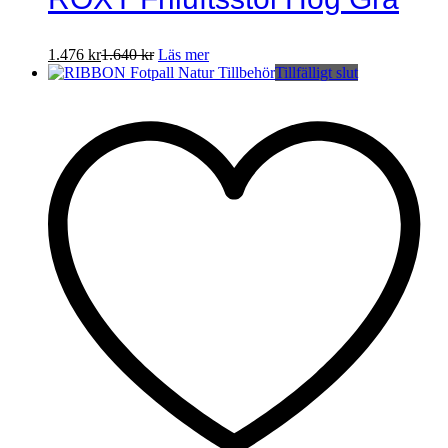
1.476
kr
1.640
kr
Läs mer
Tillfälligt slut