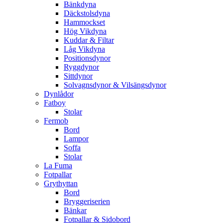
Bänkdyna
Däckstolsdyna
Hammockset
Hög Vikdyna
Kuddar & Filtar
Låg Vikdyna
Positionsdynor
Ryggdynor
Sittdynor
Solvagnsdynor & Vilsängsdynor
Dynlådor
Fatboy
Stolar
Fermob
Bord
Lampor
Soffa
Stolar
La Fuma
Fotpallar
Grythyttan
Bord
Bryggeriserien
Bänkar
Fotpallar & Sidobord