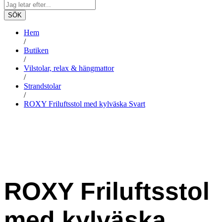
SÖK
Hem
/
Butiken
/
Vilstolar, relax & hängmattor
/
Strandstolar
/
ROXY Friluftsstol med kylväska Svart
-
%
ROXY Friluftsstol
med kylväska