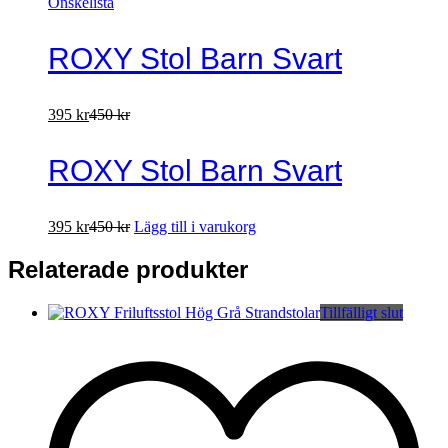
Önskelista
ROXY Stol Barn Svart
395
kr
450
kr
ROXY Stol Barn Svart
395
kr
450
kr
Lägg till i varukorg
Relaterade produkter
Tillfälligt slut