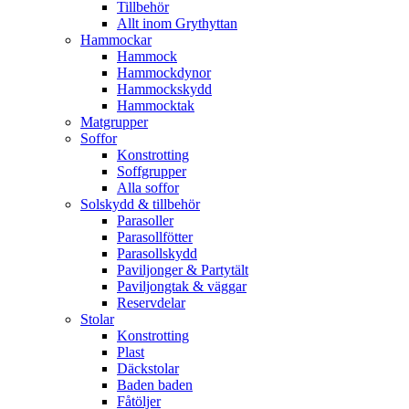
Tillbehör
Allt inom Grythyttan
Hammockar
Hammock
Hammockdynor
Hammockskydd
Hammocktak
Matgrupper
Soffor
Konstrotting
Soffgrupper
Alla soffor
Solskydd & tillbehör
Parasoller
Parasollfötter
Parasollskydd
Paviljonger & Partytält
Paviljongtak & väggar
Reservdelar
Stolar
Konstrotting
Plast
Däckstolar
Baden baden
Fåtöljer