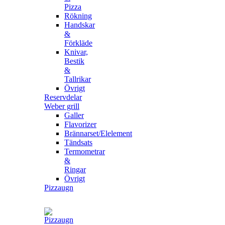
Pizza
Rökning
Handskar
&
Förkläde
Knivar,
Bestik
&
Tallrikar
Övrigt
Reservdelar
Weber grill
Galler
Flavorizer
Brännarset/Elelement
Tändsats
Termometrar
&
Ringar
Övrigt
Pizzaugn