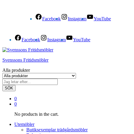
Facebook
Instagram
YouTube
Facebook
Instagram
YouTube
Svenssons Fritidsmöbler
Alla produkter
SÖK
0
0
No products in the cart.
Utemöbler
Butiksexemplar trädgårdsmöbler