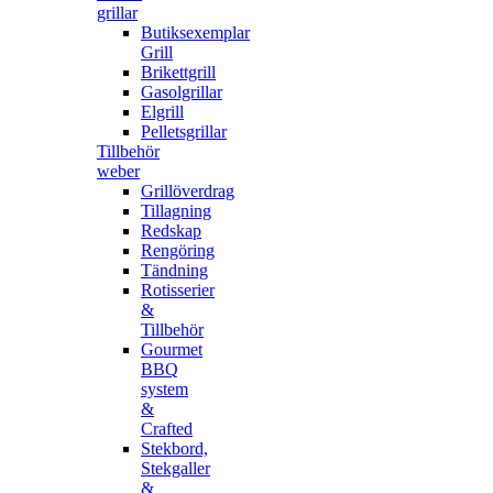
grillar
Butiksexemplar
Grill
Brikettgrill
Gasolgrillar
Elgrill
Pelletsgrillar
Tillbehör
weber
Grillöverdrag
Tillagning
Redskap
Rengöring
Tändning
Rotisserier
&
Tillbehör
Gourmet
BBQ
system
&
Crafted
Stekbord,
Stekgaller
&