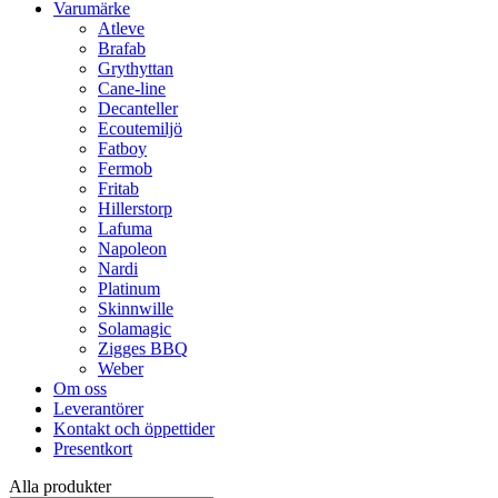
Varumärke
Atleve
Brafab
Grythyttan
Cane-line
Decanteller
Ecoutemiljö
Fatboy
Fermob
Fritab
Hillerstorp
Lafuma
Napoleon
Nardi
Platinum
Skinnwille
Solamagic
Zigges BBQ
Weber
Om oss
Leverantörer
Kontakt och öppettider
Presentkort
Alla produkter