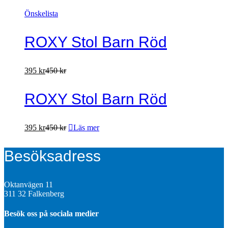
Önskelista
ROXY Stol Barn Röd
395
kr
450
kr
ROXY Stol Barn Röd
395
kr
450
kr
Läs mer
Besöksadress
Oktanvägen 11
311 32 Falkenberg
Besök oss på sociala medier