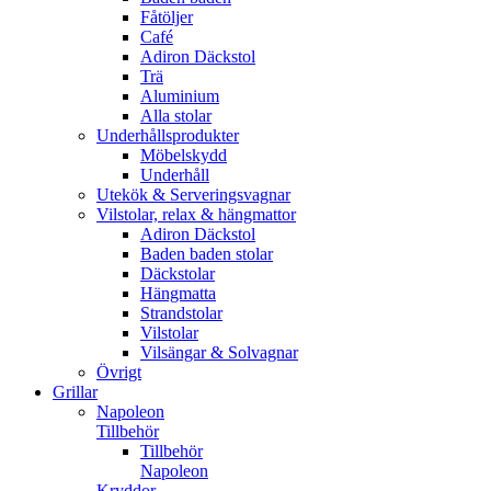
Fåtöljer
Café
Adiron Däckstol
Trä
Aluminium
Alla stolar
Underhållsprodukter
Möbelskydd
Underhåll
Utekök & Serveringsvagnar
Vilstolar, relax & hängmattor
Adiron Däckstol
Baden baden stolar
Däckstolar
Hängmatta
Strandstolar
Vilstolar
Vilsängar & Solvagnar
Övrigt
Grillar
Napoleon
Tillbehör
Tillbehör
Napoleon
Kryddor