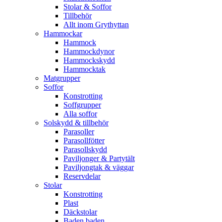
Stolar & Soffor
Tillbehör
Allt inom Grythyttan
Hammockar
Hammock
Hammockdynor
Hammockskydd
Hammocktak
Matgrupper
Soffor
Konstrotting
Soffgrupper
Alla soffor
Solskydd & tillbehör
Parasoller
Parasollfötter
Parasollskydd
Paviljonger & Partytält
Paviljongtak & väggar
Reservdelar
Stolar
Konstrotting
Plast
Däckstolar
Baden baden