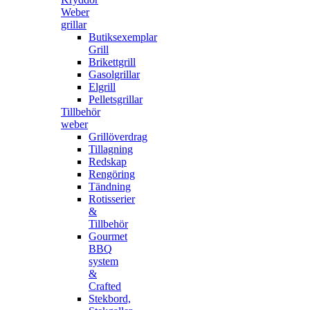
Weber
grillar
Butiksexemplar
Grill
Brikettgrill
Gasolgrillar
Elgrill
Pelletsgrillar
Tillbehör
weber
Grillöverdrag
Tillagning
Redskap
Rengöring
Tändning
Rotisserier
&
Tillbehör
Gourmet
BBQ
system
&
Crafted
Stekbord,