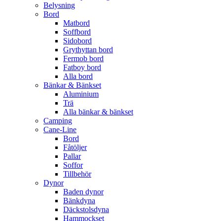
Belysning
Bord
Matbord
Soffbord
Sidobord
Grythyttan bord
Fermob bord
Fatboy bord
Alla bord
Bänkar & Bänkset
Aluminium
Trä
Alla bänkar & bänkset
Camping
Cane-Line
Bord
Fåtöljer
Pallar
Soffor
Tillbehör
Dynor
Baden dynor
Bänkdyna
Däckstolsdyna
Hammockset