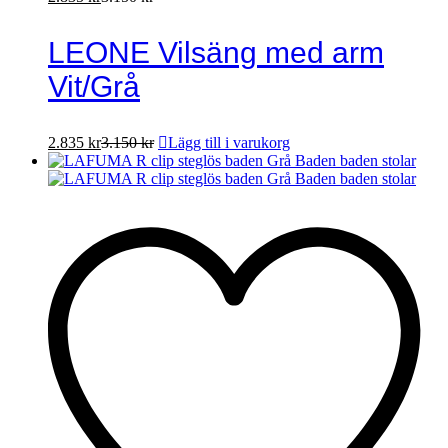
LEONE Vilsäng med arm
Vit/Grå
2.835
kr
3.150
kr
Lägg till i varukorg