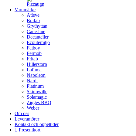
Varumärke
Atleve
Brafab
Grythyttan
Cane-line
Decanteller
Ecoutemiljö
Fatboy
Fermob
Fritab
Hillerstorp
Lafuma
Napoleon
Nardi
Platinum
Skinnwille
Solamagic
Zigges BBQ
Weber
Om oss
Leverantörer
Kontakt och öppettider
Presentkort