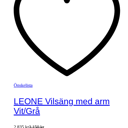
Önskelista
LEONE Vilsäng med arm
Vit/Grå
2.835
kr
3.150
kr