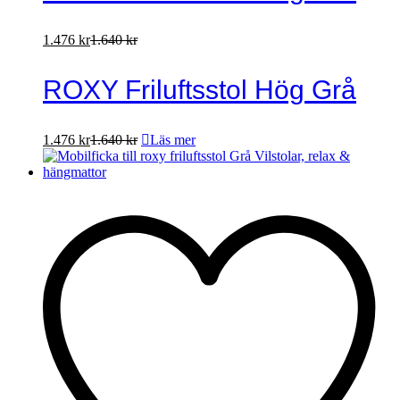
1.476
kr
1.640
kr
ROXY Friluftsstol Hög Grå
1.476
kr
1.640
kr
Läs mer