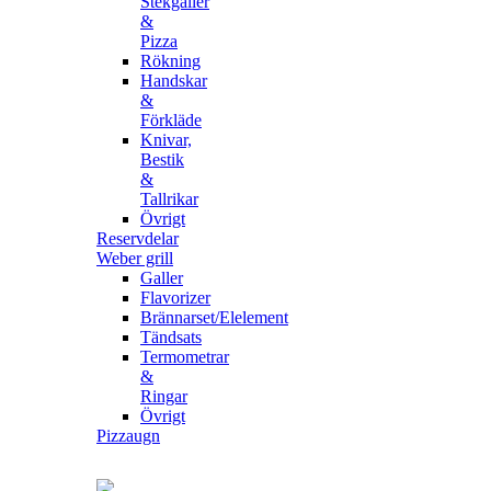
Stekgaller
&
Pizza
Rökning
Handskar
&
Förkläde
Knivar,
Bestik
&
Tallrikar
Övrigt
Reservdelar
Weber grill
Galler
Flavorizer
Brännarset/Elelement
Tändsats
Termometrar
&
Ringar
Övrigt
Pizzaugn