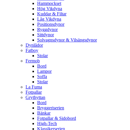
Hammockset
Hög Vikdyna
Kuddar & Filtar
Låg Vikdyna
Positionsdynor
Ryggdynor
Sittdynor
Solvagnsdynor & Vilsängsdynor
Dynlådor
Fatboy
Stolar
Fermob
Bord
Lampor
Soffa
Stolar
La Fuma
Fotpallar
Grythyttan
Bord
Bryggeriserien
Bänkar
Fotpallar & Sidobord
High-Tech
Klassikerserien