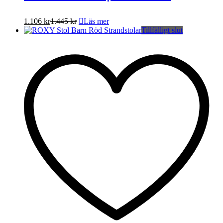
1.106
kr
1.445
kr
Läs mer
Tillfälligt slut