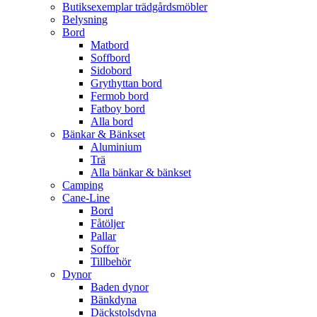
Butiksexemplar trädgårdsmöbler
Belysning
Bord
Matbord
Soffbord
Sidobord
Grythyttan bord
Fermob bord
Fatboy bord
Alla bord
Bänkar & Bänkset
Aluminium
Trä
Alla bänkar & bänkset
Camping
Cane-Line
Bord
Fåtöljer
Pallar
Soffor
Tillbehör
Dynor
Baden dynor
Bänkdyna
Däckstolsdyna