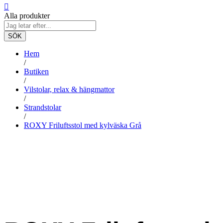
Alla produkter
SÖK
Hem
/
Butiken
/
Vilstolar, relax & hängmattor
/
Strandstolar
/
ROXY Friluftsstol med kylväska Grå
-
%