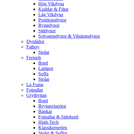
Hög Vikdyna
Kuddar & Filtar
Låg Vikdyna
Positionsdynor
Ryggdynor
Sittdynor
Solvagnsdynor & Vilsängsdynor
Dynlådor
Fatboy
Stolar
Fermob
Bord
Lampor
Soffa
Stolar
La Fuma
Fotpallar
Grythyttan
Bord
Bryggeriserien
Bänkar
Fotpallar & Sidobord
High-Tech
Klassikerserien
Stolar & Soffor