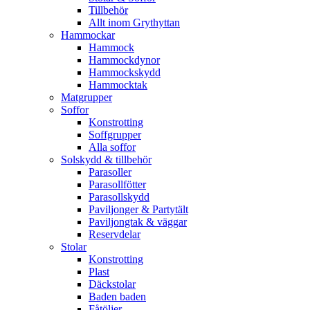
Tillbehör
Allt inom Grythyttan
Hammockar
Hammock
Hammockdynor
Hammockskydd
Hammocktak
Matgrupper
Soffor
Konstrotting
Soffgrupper
Alla soffor
Solskydd & tillbehör
Parasoller
Parasollfötter
Parasollskydd
Paviljonger & Partytält
Paviljongtak & väggar
Reservdelar
Stolar
Konstrotting
Plast
Däckstolar
Baden baden
Fåtöljer