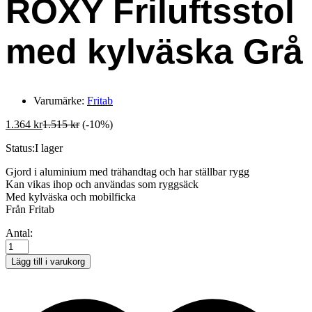
ROXY Friluftsstol
med kylväska Grå
Varumärke:
Fritab
1.364
kr
1.515
kr
(-10%)
Status:
I lager
Gjord i aluminium med trähandtag och har ställbar rygg
Kan vikas ihop och användas som ryggsäck
Med kylväska och mobilficka
Från Fritab
ROXY
Antal:
Friluftsstol
med
Lägg till i varukorg
kylväska
Grå
quantity