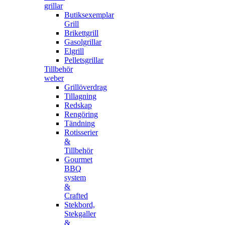
grillar
Butiksexemplar
Grill
Brikettgrill
Gasolgrillar
Elgrill
Pelletsgrillar
Tillbehör
weber
Grillöverdrag
Tillagning
Redskap
Rengöring
Tändning
Rotisserier
&
Tillbehör
Gourmet
BBQ
system
&
Crafted
Stekbord,
Stekgaller
&