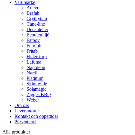
Varumärke
Atleve
Brafab
Grythyttan
Cane-line
Decanteller
Ecoutemiljö
Fatboy
Fermob
Fritab
Hillerstorp
Lafuma
Napoleon
Nardi
Platinum
Skinnwille
Solamagic
Zigges BBQ
Weber
Om oss
Leverantörer
Kontakt och öppettider
Presentkort
Alla produkter