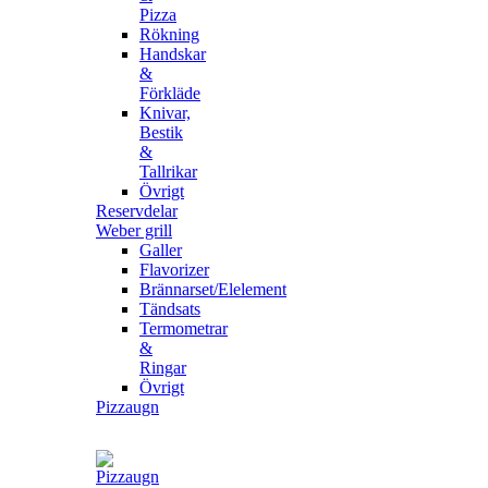
Pizza
Rökning
Handskar
&
Förkläde
Knivar,
Bestik
&
Tallrikar
Övrigt
Reservdelar
Weber grill
Galler
Flavorizer
Brännarset/Elelement
Tändsats
Termometrar
&
Ringar
Övrigt
Pizzaugn