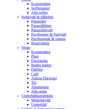
Konstrotting
Soffgrupper
Alla soffor
Solskydd & tillbehör
Parasoller
Parasollfötter
Parasollskydd
Paviljonger & Partytält
Paviljongtak & väggar
Reservdelar
Stolar
Konstrotting
Plast
Däckstolar
Baden baden
Fåtöljer
Café
Adiron Däckstol
Trä
Aluminium
Alla stolar
Underhållsprodukter
Möbelskydd
Underhåll
Utekök & Serveringsvagnar