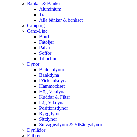
Bänkar & Bänkset
Aluminium
Trä
Alla bänkar & bänkset
Camping
Cane-Line
Bord
Fåtöljer
Pallar
Soffor
Tillbehör
Dynor
Baden dynor
Bänkdyna
Däckstolsdyna
Hammockset
Hög Vikdyna
Kuddar & Filtar
Låg Vikdyna
Positionsdynor
Ryggdynor
Sittdynor
Solvagnsdynor & Vilsängsdynor
Dynlådor
Fatboy