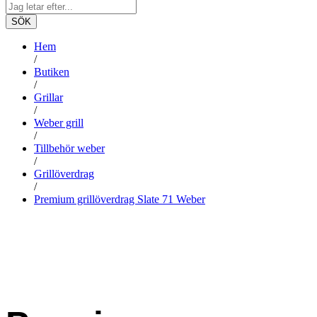
SÖK
Hem
/
Butiken
/
Grillar
/
Weber grill
/
Tillbehör weber
/
Grillöverdrag
/
Premium grillöverdrag Slate 71 Weber