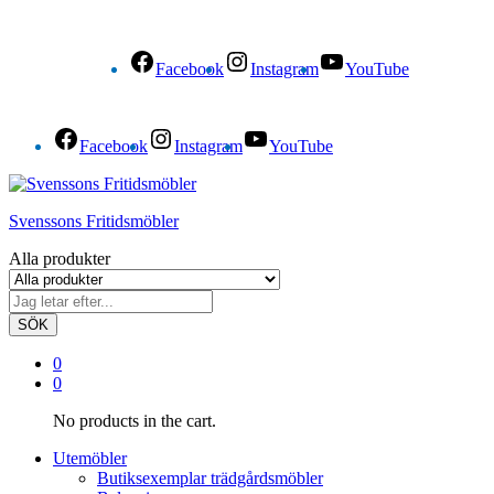
Facebook
Instagram
YouTube
Facebook
Instagram
YouTube
Svenssons Fritidsmöbler
Alla produkter
SÖK
0
0
No products in the cart.
Utemöbler
Butiksexemplar trädgårdsmöbler