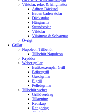
Vilstolar, relax & hängmattor
Adiron Däckstol
Baden baden stolar
Däckstolar
Hängmatta
Strandstolar
Vilstolar
Vilsängar & Solvagnar
Övrigt
Grillar
Napoleon Tillbehör
Tillbehör Napoleon
Kryddor
Weber grillar
Butiksexemplar Grill
Brikettgrill
Gasolgrillar
Elgrill
Pelletsgrillar
Tillbehör weber
Grillöverdrag
Tillagning
Redskap
Rengöring