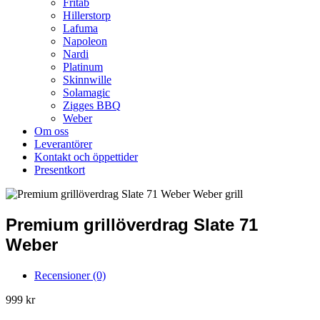
Fritab
Hillerstorp
Lafuma
Napoleon
Nardi
Platinum
Skinnwille
Solamagic
Zigges BBQ
Weber
Om oss
Leverantörer
Kontakt och öppettider
Presentkort
Premium grillöverdrag Slate 71
Weber
Recensioner (0)
999
kr