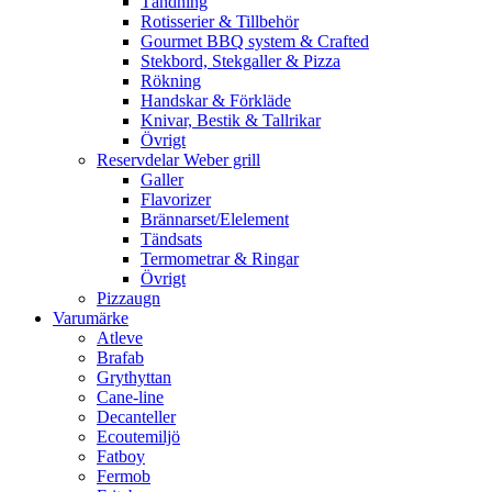
Tändning
Rotisserier & Tillbehör
Gourmet BBQ system & Crafted
Stekbord, Stekgaller & Pizza
Rökning
Handskar & Förkläde
Knivar, Bestik & Tallrikar
Övrigt
Reservdelar Weber grill
Galler
Flavorizer
Brännarset/Elelement
Tändsats
Termometrar & Ringar
Övrigt
Pizzaugn
Varumärke
Atleve
Brafab
Grythyttan
Cane-line
Decanteller
Ecoutemiljö
Fatboy
Fermob