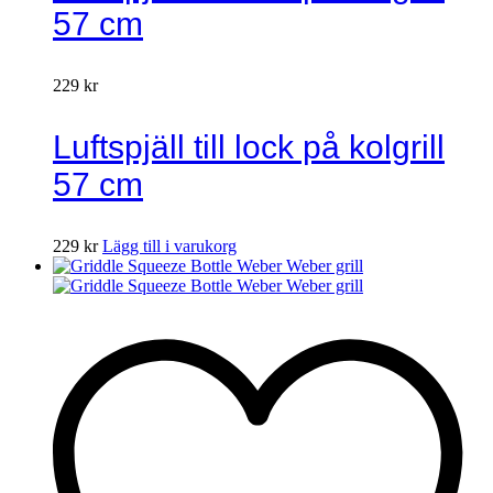
57 cm
229
kr
Luftspjäll till lock på kolgrill
57 cm
229
kr
Lägg till i varukorg