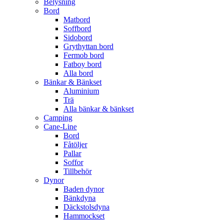
Belysning
Bord
Matbord
Soffbord
Sidobord
Grythyttan bord
Fermob bord
Fatboy bord
Alla bord
Bänkar & Bänkset
Aluminium
Trä
Alla bänkar & bänkset
Camping
Cane-Line
Bord
Fåtöljer
Pallar
Soffor
Tillbehör
Dynor
Baden dynor
Bänkdyna
Däckstolsdyna
Hammockset