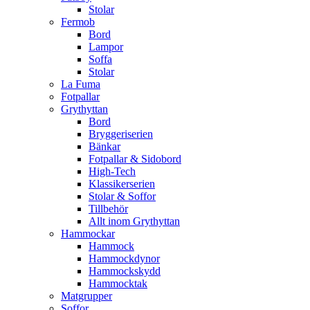
Stolar
Fermob
Bord
Lampor
Soffa
Stolar
La Fuma
Fotpallar
Grythyttan
Bord
Bryggeriserien
Bänkar
Fotpallar & Sidobord
High-Tech
Klassikerserien
Stolar & Soffor
Tillbehör
Allt inom Grythyttan
Hammockar
Hammock
Hammockdynor
Hammockskydd
Hammocktak
Matgrupper
Soffor