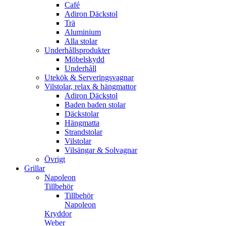
Café
Adiron Däckstol
Trä
Aluminium
Alla stolar
Underhållsprodukter
Möbelskydd
Underhåll
Utekök & Serveringsvagnar
Vilstolar, relax & hängmattor
Adiron Däckstol
Baden baden stolar
Däckstolar
Hängmatta
Strandstolar
Vilstolar
Vilsängar & Solvagnar
Övrigt
Grillar
Napoleon
Tillbehör
Tillbehör
Napoleon
Kryddor
Weber