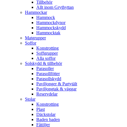
Tillbehör
Allt inom Grythyttan
Hammockar
Hammock
Hammockdynor
Hammockskydd
Hammocktak
Matgrupper
Soffor
Konstrotting
Soffgrupper
Alla soffor
Solskydd & tillbehör
Parasoller
Parasollfötter
Parasollskydd
Paviljonger & Partytält
Paviljongtak & väggar
Reservdelar
Stolar
Konstrotting
Plast
Däckstolar
Baden baden
Fåtöljer