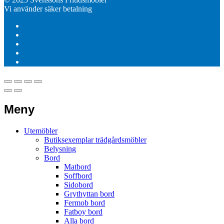
Vi använder säker betalning
Meny
Utemöbler
Butiksexemplar trädgårdsmöbler
Belysning
Bord
Matbord
Soffbord
Sidobord
Grythyttan bord
Fermob bord
Fatboy bord
Alla bord