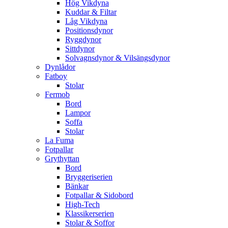
Hög Vikdyna
Kuddar & Filtar
Låg Vikdyna
Positionsdynor
Ryggdynor
Sittdynor
Solvagnsdynor & Vilsängsdynor
Dynlådor
Fatboy
Stolar
Fermob
Bord
Lampor
Soffa
Stolar
La Fuma
Fotpallar
Grythyttan
Bord
Bryggeriserien
Bänkar
Fotpallar & Sidobord
High-Tech
Klassikerserien
Stolar & Soffor