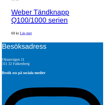
Weber Tändknapp
Q100/1000 serien
69
kr
Läs mer
Besöksadress
Oktanvägen 11
311 32 Falkenberg
Besök oss på sociala medier