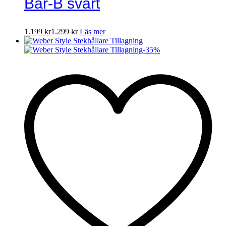
Bar-B svart
1.199
kr
1.299
kr
Läs mer
-
35
%