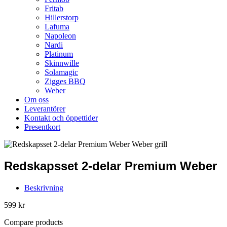
Fritab
Hillerstorp
Lafuma
Napoleon
Nardi
Platinum
Skinnwille
Solamagic
Zigges BBQ
Weber
Om oss
Leverantörer
Kontakt och öppettider
Presentkort
Redskapsset 2-delar Premium Weber
Beskrivning
599
kr
Compare products