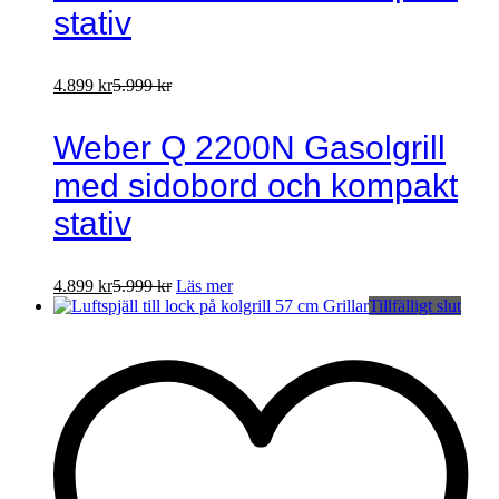
stativ
4.899
kr
5.999
kr
Weber Q 2200N Gasolgrill
med sidobord och kompakt
stativ
4.899
kr
5.999
kr
Läs mer
Tillfälligt slut