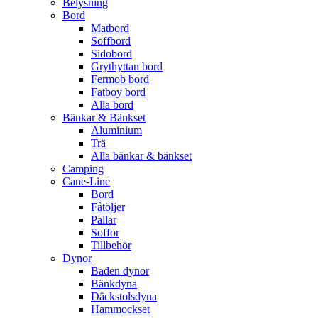
Belysning
Bord
Matbord
Soffbord
Sidobord
Grythyttan bord
Fermob bord
Fatboy bord
Alla bord
Bänkar & Bänkset
Aluminium
Trä
Alla bänkar & bänkset
Camping
Cane-Line
Bord
Fåtöljer
Pallar
Soffor
Tillbehör
Dynor
Baden dynor
Bänkdyna
Däckstolsdyna
Hammockset