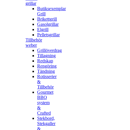
grillar
Butiksexemplar
Grill
Brikettgrill
Gasolgrillar
Elgrill
Pelletsgrillar
Tillbehör
weber
Grillöverdrag
Tillagning
Redskap
Rengöring
Tändning
Rotisserier
&
Tillbehör
Gourmet
BBQ
system
&
Crafted
Stekbord,
Stekgaller
&