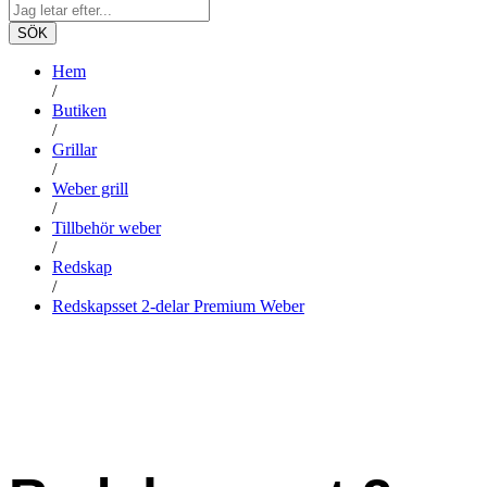
SÖK
Hem
/
Butiken
/
Grillar
/
Weber grill
/
Tillbehör weber
/
Redskap
/
Redskapsset 2-delar Premium Weber