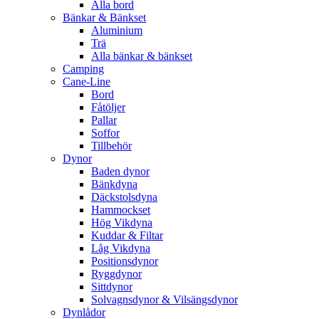
Alla bord
Bänkar & Bänkset
Aluminium
Trä
Alla bänkar & bänkset
Camping
Cane-Line
Bord
Fåtöljer
Pallar
Soffor
Tillbehör
Dynor
Baden dynor
Bänkdyna
Däckstolsdyna
Hammockset
Hög Vikdyna
Kuddar & Filtar
Låg Vikdyna
Positionsdynor
Ryggdynor
Sittdynor
Solvagnsdynor & Vilsängsdynor
Dynlådor