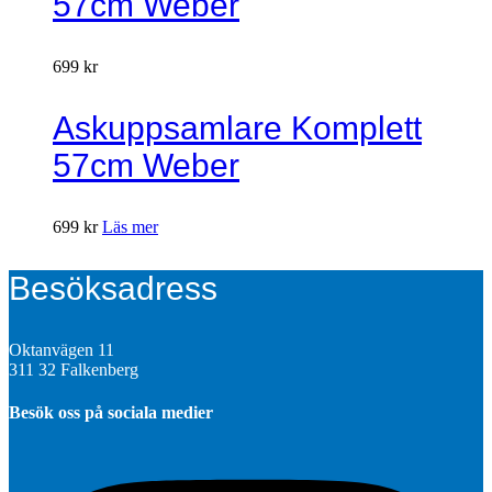
57cm Weber
699
kr
Askuppsamlare Komplett
57cm Weber
699
kr
Läs mer
Besöksadress
Oktanvägen 11
311 32 Falkenberg
Besök oss på sociala medier