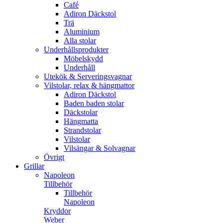
Café
Adiron Däckstol
Trä
Aluminium
Alla stolar
Underhållsprodukter
Möbelskydd
Underhåll
Utekök & Serveringsvagnar
Vilstolar, relax & hängmattor
Adiron Däckstol
Baden baden stolar
Däckstolar
Hängmatta
Strandstolar
Vilstolar
Vilsängar & Solvagnar
Övrigt
Grillar
Napoleon
Tillbehör
Tillbehör
Napoleon
Kryddor
Weber