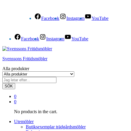
Facebook
Instagram
YouTube
Facebook
Instagram
YouTube
Svenssons Fritidsmöbler
Alla produkter
SÖK
0
0
No products in the cart.
Utemöbler
Butiksexemplar trädgårdsmöbler