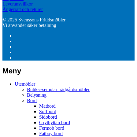
Leveransvillkor
Ångerrätt och returer
© 2025 Svenssons Fritidsmöbler
Vi använder säker betalning
Meny
Utemöbler
Butiksexemplar trädgårdsmöbler
Belysning
Bord
Matbord
Soffbord
Sidobord
Grythyttan bord
Fermob bord
Fatboy bord