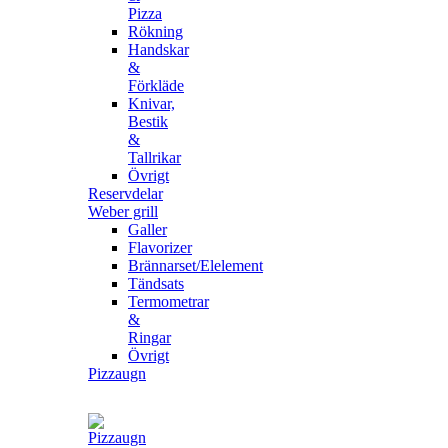
Pizza
Rökning
Handskar
&
Förkläde
Knivar,
Bestik
&
Tallrikar
Övrigt
Reservdelar
Weber grill
Galler
Flavorizer
Brännarset/Elelement
Tändsats
Termometrar
&
Ringar
Övrigt
Pizzaugn