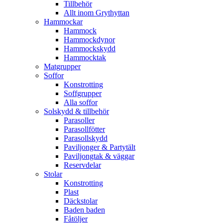
Tillbehör
Allt inom Grythyttan
Hammockar
Hammock
Hammockdynor
Hammockskydd
Hammocktak
Matgrupper
Soffor
Konstrotting
Soffgrupper
Alla soffor
Solskydd & tillbehör
Parasoller
Parasollfötter
Parasollskydd
Paviljonger & Partytält
Paviljongtak & väggar
Reservdelar
Stolar
Konstrotting
Plast
Däckstolar
Baden baden
Fåtöljer