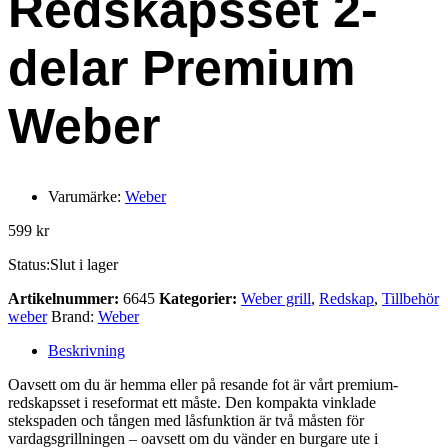
Redskapsset 2-
delar Premium
Weber
Varumärke:
Weber
599
kr
Status:
Slut i lager
Artikelnummer:
6645
Kategorier:
Weber grill
,
Redskap
,
Tillbehör
weber
Brand:
Weber
Beskrivning
Oavsett om du är hemma eller på resande fot är vårt premium-
redskapsset i reseformat ett måste. Den kompakta vinklade
stekspaden och tången med låsfunktion är två måsten för
vardagsgrillningen – oavsett om du vänder en burgare ute i