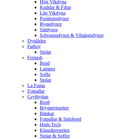
Hög Vikdyna
Kuddar & Filtar
Låg Vikdyna
Positionsdynor
Ryggdynor
Sittdynor
Solvagnsdynor & Vilsängsdynor
Dynlådor
Fatboy
Stolar
Fermob
Bord
Lampor
Soffa
Stolar
La Fuma
Fotpallar
Grythyttan
Bord
Bryggeriserien
Bänkar
Fotpallar & Sidobord
High-Tech
Klassikerserien
Stolar & Soffor