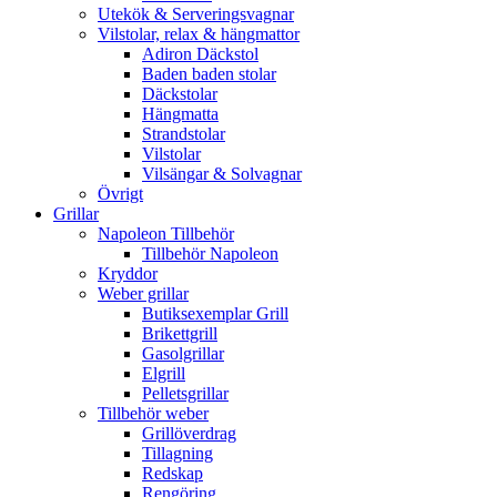
Utekök & Serveringsvagnar
Vilstolar, relax & hängmattor
Adiron Däckstol
Baden baden stolar
Däckstolar
Hängmatta
Strandstolar
Vilstolar
Vilsängar & Solvagnar
Övrigt
Grillar
Napoleon Tillbehör
Tillbehör Napoleon
Kryddor
Weber grillar
Butiksexemplar Grill
Brikettgrill
Gasolgrillar
Elgrill
Pelletsgrillar
Tillbehör weber
Grillöverdrag
Tillagning
Redskap
Rengöring