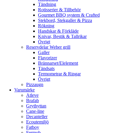
Tändning
Rotisserier & Tillbehör
Gourmet BBQ system & Crafted
Stekbord, Stekgaller & Pizza
Rökning
Handskar & Förkläde
Knivar, Bestik & Tallrikar
Övrigt
Reservdelar Weber grill
Galler
Flavorizer
Brännarset/Elelement
Tändsats
Termometrar & Ringar
Övrigt
Pizzaugn
Varumärke
Atleve
Brafab
Grythyttan
Cane-line
Decanteller
Ecoutemiljö
Fatboy
Fermob