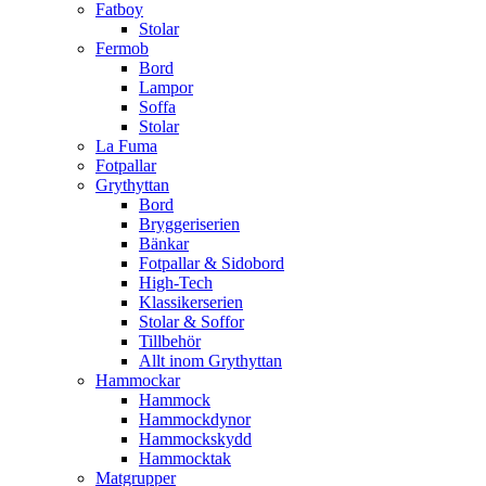
Fatboy
Stolar
Fermob
Bord
Lampor
Soffa
Stolar
La Fuma
Fotpallar
Grythyttan
Bord
Bryggeriserien
Bänkar
Fotpallar & Sidobord
High-Tech
Klassikerserien
Stolar & Soffor
Tillbehör
Allt inom Grythyttan
Hammockar
Hammock
Hammockdynor
Hammockskydd
Hammocktak
Matgrupper