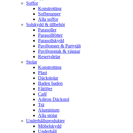
Soffor
Konstrotting
Soffgrupper
Alla soffor
Solskydd & tillbehör
Parasoller
Parasollfötter
Parasollskydd
Paviljonger & Partytält
Paviljongtak & väggar
Reservdelar
Stolar
Konstrotting
Plast
Däckstolar
Baden baden
Fåtöljer
Café
Adiron Däckstol
Trä
Aluminium
Alla stolar
Underhållsprodukter
Möbelskydd
Underhåll