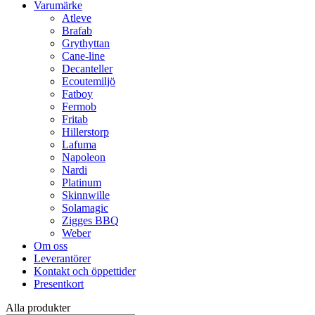
Varumärke
Atleve
Brafab
Grythyttan
Cane-line
Decanteller
Ecoutemiljö
Fatboy
Fermob
Fritab
Hillerstorp
Lafuma
Napoleon
Nardi
Platinum
Skinnwille
Solamagic
Zigges BBQ
Weber
Om oss
Leverantörer
Kontakt och öppettider
Presentkort
Alla produkter