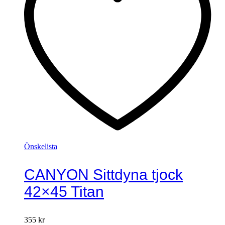
Önskelista
CANYON Sittdyna tjock
42×45 Titan
355
kr