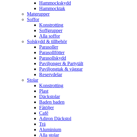
Hammockskydd
Hammocktak
Matgrupper
Soffor
Konstrotting
Soffgrupper
Alla soffor
Solskydd & tillbehör
Parasoller
Parasollfötter
Parasollskydd
Paviljonger & Partytält
Paviljongtak & väggar
Reservdelar
Stolar
Konstrotting
Plast
Däckstolar
Baden baden
Fåtöljer
Café
Adiron Däckstol
Trä
Aluminium
Alla stolar