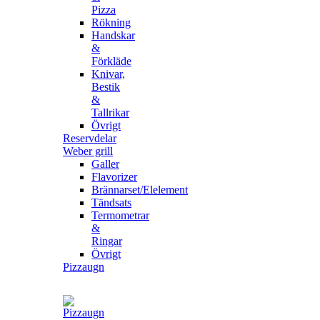
Pizza
Rökning
Handskar
&
Förkläde
Knivar,
Bestik
&
Tallrikar
Övrigt
Reservdelar
Weber grill
Galler
Flavorizer
Brännarset/Elelement
Tändsats
Termometrar
&
Ringar
Övrigt
Pizzaugn