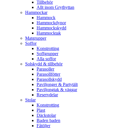
Tillbehör
Allt inom Grythyttan
Hammockar
Hammock
Hammockdynor
Hammockskydd
Hammocktak
Matgrupper
Soffor
Konstrotting
Soffgrupper
Alla soffor
Solskydd & tillbehör
Parasoller
Parasollfötter
Parasollskydd
Paviljonger & Partytält
Paviljongtak & väggar
Reservdelar
Stolar
Konstrotting
Plast
Däckstolar
Baden baden
Fåtöljer