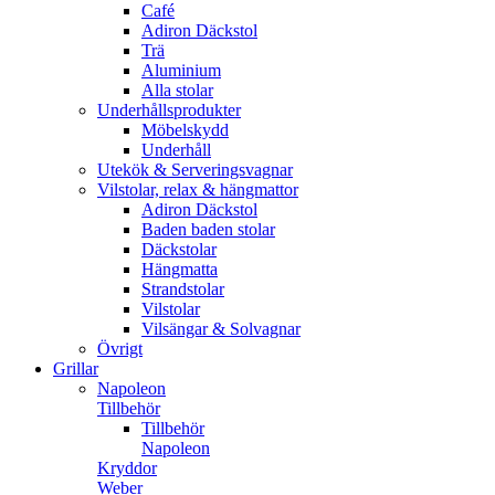
Café
Adiron Däckstol
Trä
Aluminium
Alla stolar
Underhållsprodukter
Möbelskydd
Underhåll
Utekök & Serveringsvagnar
Vilstolar, relax & hängmattor
Adiron Däckstol
Baden baden stolar
Däckstolar
Hängmatta
Strandstolar
Vilstolar
Vilsängar & Solvagnar
Övrigt
Grillar
Napoleon
Tillbehör
Tillbehör
Napoleon
Kryddor
Weber