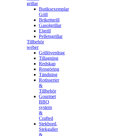
grillar
Butiksexemplar
Grill
Brikettgrill
Gasolgrillar
Elgrill
Pelletsgrillar
Tillbehör
weber
Grillöverdrag
Tillagning
Redskap
Rengöring
Tändning
Rotisserier
&
Tillbehör
Gourmet
BBQ
system
&
Crafted
Stekbord,
Stekgaller
&