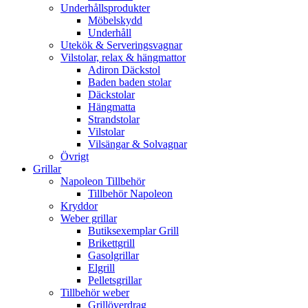
Underhållsprodukter
Möbelskydd
Underhåll
Utekök & Serveringsvagnar
Vilstolar, relax & hängmattor
Adiron Däckstol
Baden baden stolar
Däckstolar
Hängmatta
Strandstolar
Vilstolar
Vilsängar & Solvagnar
Övrigt
Grillar
Napoleon Tillbehör
Tillbehör Napoleon
Kryddor
Weber grillar
Butiksexemplar Grill
Brikettgrill
Gasolgrillar
Elgrill
Pelletsgrillar
Tillbehör weber
Grillöverdrag