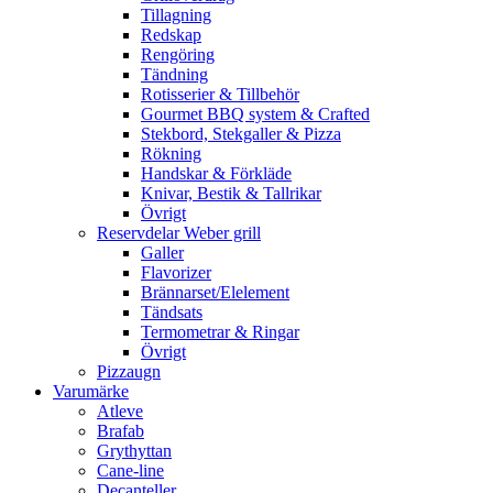
Tillagning
Redskap
Rengöring
Tändning
Rotisserier & Tillbehör
Gourmet BBQ system & Crafted
Stekbord, Stekgaller & Pizza
Rökning
Handskar & Förkläde
Knivar, Bestik & Tallrikar
Övrigt
Reservdelar Weber grill
Galler
Flavorizer
Brännarset/Elelement
Tändsats
Termometrar & Ringar
Övrigt
Pizzaugn
Varumärke
Atleve
Brafab
Grythyttan
Cane-line
Decanteller