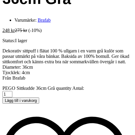
Varumärke:
Brafab
248
kr
275
kr
(-10%)
Status:
I lager
Dekorativ sittpuff i flätat 100 % ullgarn i en varm grå kulör som
passar utmärkt på våra bänkar. Baksida av 100% bomull. Ger ökad
sittkomfort och känns extra bra när sommarkvällen övergår i natt.
Diameter: 36cm
Tjocklek: 4cm
Från Brafab
PEGO Sittkudde 36cm Grå quantity
Antal:
Lägg till i varukorg