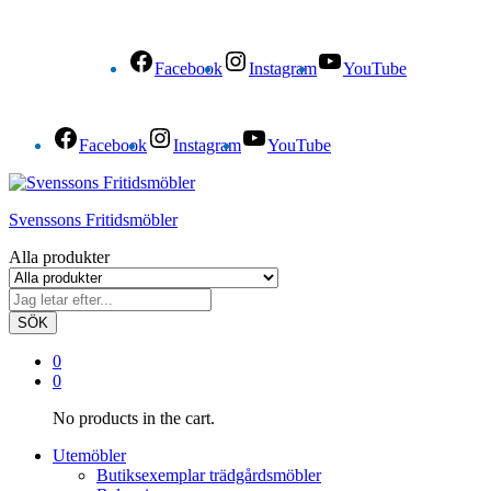
Facebook
Instagram
YouTube
Facebook
Instagram
YouTube
Svenssons Fritidsmöbler
Alla produkter
SÖK
0
0
No products in the cart.
Utemöbler
Butiksexemplar trädgårdsmöbler