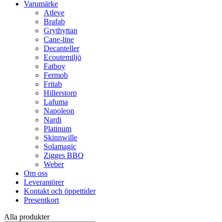
Varumärke
Atleve
Brafab
Grythyttan
Cane-line
Decanteller
Ecoutemiljö
Fatboy
Fermob
Fritab
Hillerstorp
Lafuma
Napoleon
Nardi
Platinum
Skinnwille
Solamagic
Zigges BBQ
Weber
Om oss
Leverantörer
Kontakt och öppettider
Presentkort
Alla produkter