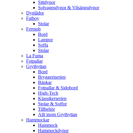
Sittdynor
Solvagnsdynor & Vilsängsdynor
Dynlådor
Fatboy
Stolar
Fermob
Bord
Lampor
Soffa
Stolar
La Fuma
Fotpallar
Grythyttan
Bord
Bryggeriserien
Bänkar
Fotpallar & Sidobord
High-Tech
Klassikerserien
Stolar & Soffor
Tillbehör
Allt inom Grythyttan
Hammockar
Hammock
Hammockdynor