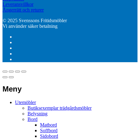
Leveransvillkor
Ångerrätt och returer
© 2025 Svenssons Fritidsmöbler
Vi använder säker betalning
Meny
Utemöbler
Butiksexemplar trädgårdsmöbler
Belysning
Bord
Matbord
Soffbord
Sidobord