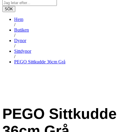
SÖK
Hem
/
Butiken
/
Dynor
/
Sittdynor
/
PEGO Sittkudde 36cm Grå
-
%
PEGO Sittkudde
36cm Grå