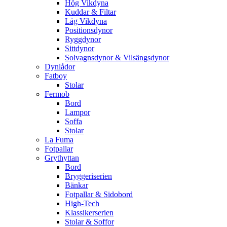
Hög Vikdyna
Kuddar & Filtar
Låg Vikdyna
Positionsdynor
Ryggdynor
Sittdynor
Solvagnsdynor & Vilsängsdynor
Dynlådor
Fatboy
Stolar
Fermob
Bord
Lampor
Soffa
Stolar
La Fuma
Fotpallar
Grythyttan
Bord
Bryggeriserien
Bänkar
Fotpallar & Sidobord
High-Tech
Klassikerserien
Stolar & Soffor