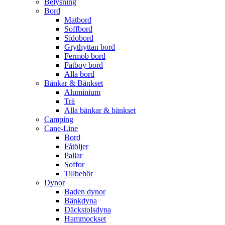
Belysning
Bord
Matbord
Soffbord
Sidobord
Grythyttan bord
Fermob bord
Fatboy bord
Alla bord
Bänkar & Bänkset
Aluminium
Trä
Alla bänkar & bänkset
Camping
Cane-Line
Bord
Fåtöljer
Pallar
Soffor
Tillbehör
Dynor
Baden dynor
Bänkdyna
Däckstolsdyna
Hammockset