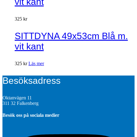
vit kant
325
kr
SITTDYNA 49x53cm Blå m.
vit kant
325
kr
Läs mer
Besöksadress
Oktanvägen 11
311 32 Falkenberg
Besök oss på sociala medier