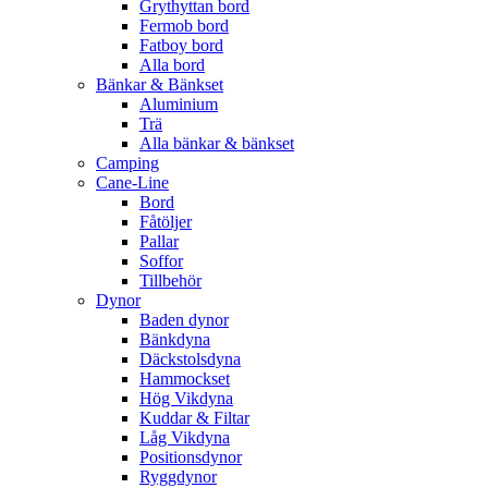
Grythyttan bord
Fermob bord
Fatboy bord
Alla bord
Bänkar & Bänkset
Aluminium
Trä
Alla bänkar & bänkset
Camping
Cane-Line
Bord
Fåtöljer
Pallar
Soffor
Tillbehör
Dynor
Baden dynor
Bänkdyna
Däckstolsdyna
Hammockset
Hög Vikdyna
Kuddar & Filtar
Låg Vikdyna
Positionsdynor
Ryggdynor