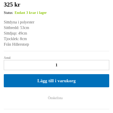
325
kr
Status:
Endast 3 kvar i lager
Sittdyna i polyester
Sittbredd: 53cm
Sittdjup: 49cm
Tjocklek: 8cm
Från Hillerstorp
Antal:
SITTDYNA
49x53cm
Grå
melange
Lägg till i varukorg
quantity
Önskelista