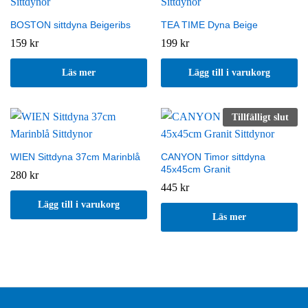
BOSTON sittdyna Beigeribs
TEA TIME Dyna Beige
159
kr
199
kr
Läs mer
Lägg till i varukorg
Tillfälligt slut
WIEN Sittdyna 37cm Marinblå
CANYON Timor sittdyna
45x45cm Granit
280
kr
445
kr
Lägg till i varukorg
Läs mer