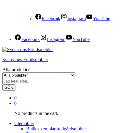
Facebook
Instagram
YouTube
Facebook
Instagram
YouTube
Svenssons Fritidsmöbler
Alla produkter
SÖK
0
0
No products in the cart.
Utemöbler
Butiksexemplar trädgårdsmöbler