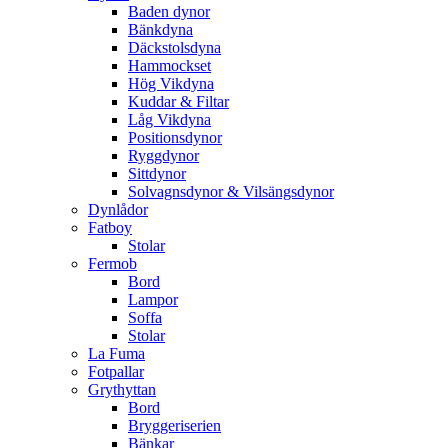
Baden dynor
Bänkdyna
Däckstolsdyna
Hammockset
Hög Vikdyna
Kuddar & Filtar
Låg Vikdyna
Positionsdynor
Ryggdynor
Sittdynor
Solvagnsdynor & Vilsängsdynor
Dynlådor
Fatboy
Stolar
Fermob
Bord
Lampor
Soffa
Stolar
La Fuma
Fotpallar
Grythyttan
Bord
Bryggeriserien
Bänkar