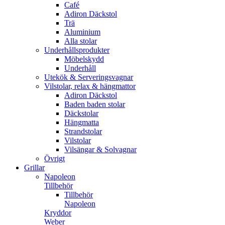
Café
Adiron Däckstol
Trä
Aluminium
Alla stolar
Underhållsprodukter
Möbelskydd
Underhåll
Utekök & Serveringsvagnar
Vilstolar, relax & hängmattor
Adiron Däckstol
Baden baden stolar
Däckstolar
Hängmatta
Strandstolar
Vilstolar
Vilsängar & Solvagnar
Övrigt
Grillar
Napoleon
Tillbehör
Tillbehör
Napoleon
Kryddor
Weber