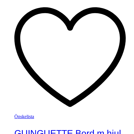
Önskelista
GUINGUETTE Bord m.hjul