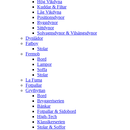
Hög Vikdyna
Kuddar & Filtar
Låg Vikdyna
Positionsdynor
Ryggdynor
Sittdynor
Solvagnsdynor & Vilsängsdynor
Dynlådor
Fatboy
Stolar
Fermob
Bord
Lampor
Soffa
Stolar
La Fuma
Fotpallar
Grythyttan
Bord
Bryggeriserien
Bänkar
Fotpallar & Sidobord
High-Tech
Klassikerserien
Stolar & Soffor