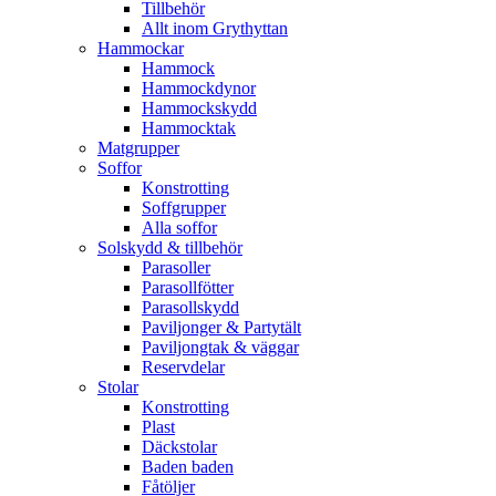
Tillbehör
Allt inom Grythyttan
Hammockar
Hammock
Hammockdynor
Hammockskydd
Hammocktak
Matgrupper
Soffor
Konstrotting
Soffgrupper
Alla soffor
Solskydd & tillbehör
Parasoller
Parasollfötter
Parasollskydd
Paviljonger & Partytält
Paviljongtak & väggar
Reservdelar
Stolar
Konstrotting
Plast
Däckstolar
Baden baden
Fåtöljer