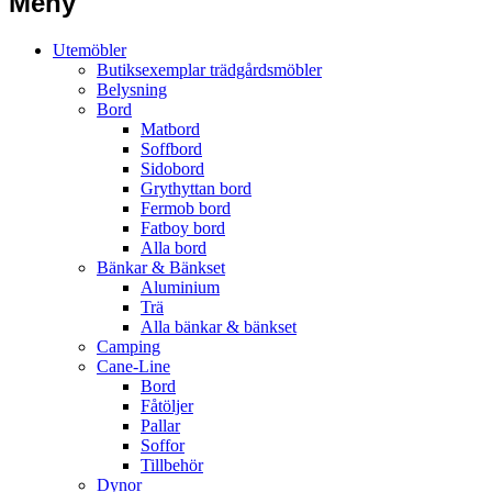
Meny
Utemöbler
Butiksexemplar trädgårdsmöbler
Belysning
Bord
Matbord
Soffbord
Sidobord
Grythyttan bord
Fermob bord
Fatboy bord
Alla bord
Bänkar & Bänkset
Aluminium
Trä
Alla bänkar & bänkset
Camping
Cane-Line
Bord
Fåtöljer
Pallar
Soffor
Tillbehör
Dynor