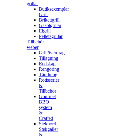
grillar
Butiksexemplar
Grill
Brikettgrill
Gasolgrillar
Elgrill
Pelletsgrillar
Tillbehör
weber
Grillöverdrag
Tillagning
Redskap
Rengöring
Tändning
Rotisserier
&
Tillbehör
Gourmet
BBQ
system
&
Crafted
Stekbord,
Stekgaller
&