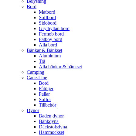
Belysning
Bord
Matbord
Soffbord
Sidobord
Grythyttan bord
Fermob bord
Fatboy bord
Alla bord
Bänkar & Bänkset
Aluminium
Trä
Alla bänkar & bänkset
Camping
Cane-Line
Bord
Fåtöljer
Pallar
Soffor
Tillbehör
Dynor
Baden dynor
Bänkdyna
Däckstolsdyna
Hammockset