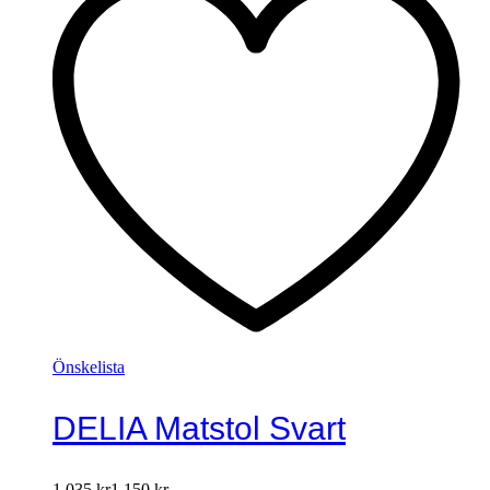
Önskelista
DELIA Matstol Svart
1.035
kr
1.150
kr