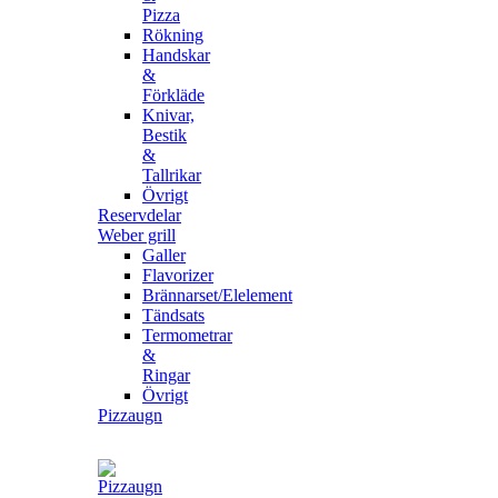
Pizza
Rökning
Handskar
&
Förkläde
Knivar,
Bestik
&
Tallrikar
Övrigt
Reservdelar
Weber grill
Galler
Flavorizer
Brännarset/Elelement
Tändsats
Termometrar
&
Ringar
Övrigt
Pizzaugn