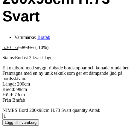
Svart
Varumärke:
Brafab
5.301
kr
5.890
kr
(-10%)
Status:
Endast 2 kvar i lager
Ett matbord med snyggt ribbade bordstoppar och konade runda ben.
Framtagna med en ny unik teknik som ger ett dämpande ljud på
bordsskivan.
Längd: 200cm
Bredd: 98cm
Höjd: 73cm
Från Brafab
NIMES Bord 200x98cm H.73 Svart quantity
Antal:
Lägg till i varukorg