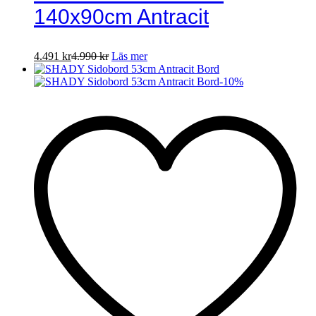
140x90cm Antracit
4.491
kr
4.990
kr
Läs mer
-
10
%