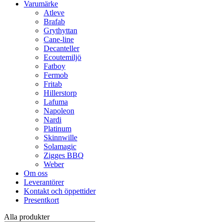
Varumärke
Atleve
Brafab
Grythyttan
Cane-line
Decanteller
Ecoutemiljö
Fatboy
Fermob
Fritab
Hillerstorp
Lafuma
Napoleon
Nardi
Platinum
Skinnwille
Solamagic
Zigges BBQ
Weber
Om oss
Leverantörer
Kontakt och öppettider
Presentkort
Alla produkter