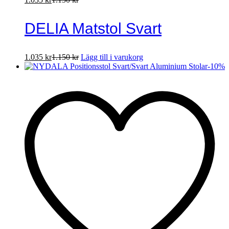
DELIA Matstol Svart
1.035
kr
1.150
kr
Lägg till i varukorg
-
10
%