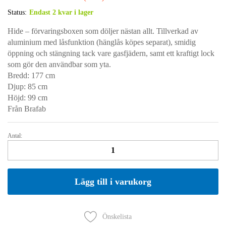
Status:
Endast 2 kvar i lager
Hide – förvaringsboxen som döljer nästan allt. Tillverkad av
aluminium med låsfunktion (hänglås köpes separat), smidig
öppning och stängning tack vare gasfjädern, samt ett kraftigt lock
som gör den användbar som yta.
Bredd:
177 cm
Djup: 8
5 cm
Höjd: 99
cm
Från Brafab
Antal:
HIDE
Förvaringslåda
177x85xH99
Antracit
Lägg till i varukorg
quantity
Önskelista