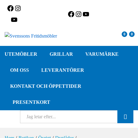
Facebook
Instagram
Facebook
Instagram
YouTube
YouTube
0
0
UTEMÖBLER
GRILLAR
VARUMÄRKE
OM OSS
LEVERANTÖRER
KONTAKT OCH ÖPPETTIDER
PRESENTKORT
SÖK
Hem
/
Butiken
/
Övrigt
/
Dynlådor
/