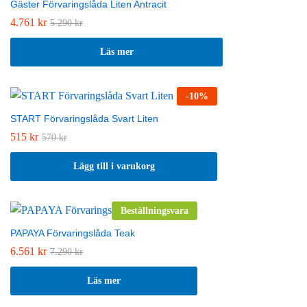
Gäster Förvaringslåda Liten Antracit
4.761
kr
5.290
kr
Läs mer
-
10
%
START Förvaringslåda Svart Liten
515
kr
570
kr
Lägg till i varukorg
Beställningsvara
PAPAYA Förvaringslåda Teak
6.561
kr
7.290
kr
Läs mer