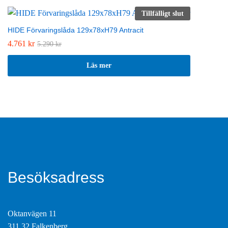
Tillfälligt slut
HIDE Förvaringslåda 129x78xH79 Antracit
4.761
kr
5.290
kr
Läs mer
Besöksadress
Oktanvägen 11
311 32 Falkenberg