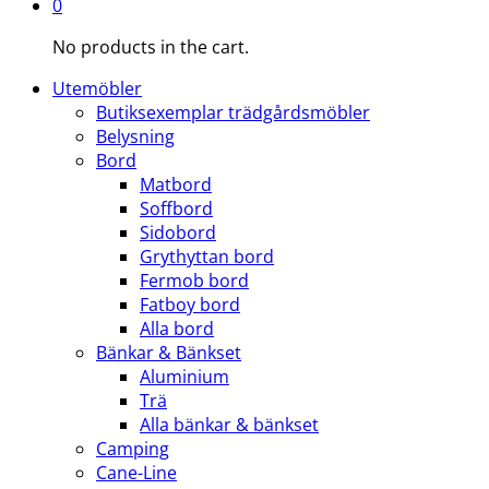
0
No products in the cart.
Utemöbler
Butiksexemplar trädgårdsmöbler
Belysning
Bord
Matbord
Soffbord
Sidobord
Grythyttan bord
Fermob bord
Fatboy bord
Alla bord
Bänkar & Bänkset
Aluminium
Trä
Alla bänkar & bänkset
Camping
Cane-Line