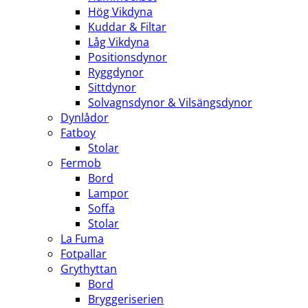
Hög Vikdyna
Kuddar & Filtar
Låg Vikdyna
Positionsdynor
Ryggdynor
Sittdynor
Solvagnsdynor & Vilsängsdynor
Dynlådor
Fatboy
Stolar
Fermob
Bord
Lampor
Soffa
Stolar
La Fuma
Fotpallar
Grythyttan
Bord
Bryggeriserien