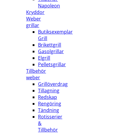
Napoleon
Kryddor
Weber
grillar
Butiksexemplar
Grill
Brikettgrill
Gasolgrillar
Elgrill
Pelletsgrillar
Tillbehör
weber
Grillöverdrag
Tillagning
Redskap
Rengöring
Tändning
Rotisserier
&
Tillbehör