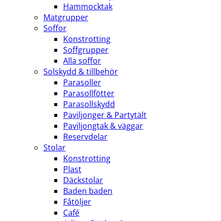
Hammocktak
Matgrupper
Soffor
Konstrotting
Soffgrupper
Alla soffor
Solskydd & tillbehör
Parasoller
Parasollfötter
Parasollskydd
Paviljonger & Partytält
Paviljongtak & väggar
Reservdelar
Stolar
Konstrotting
Plast
Däckstolar
Baden baden
Fåtöljer
Café