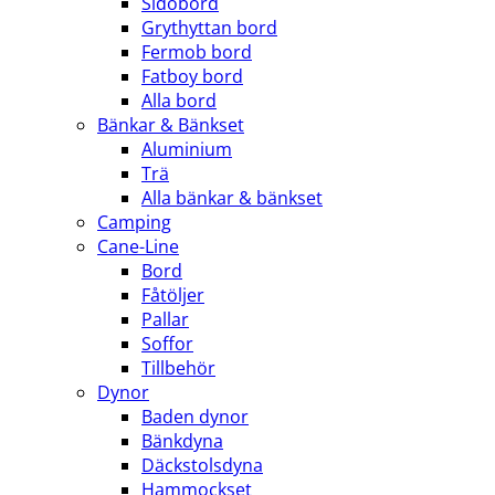
Sidobord
Grythyttan bord
Fermob bord
Fatboy bord
Alla bord
Bänkar & Bänkset
Aluminium
Trä
Alla bänkar & bänkset
Camping
Cane-Line
Bord
Fåtöljer
Pallar
Soffor
Tillbehör
Dynor
Baden dynor
Bänkdyna
Däckstolsdyna
Hammockset