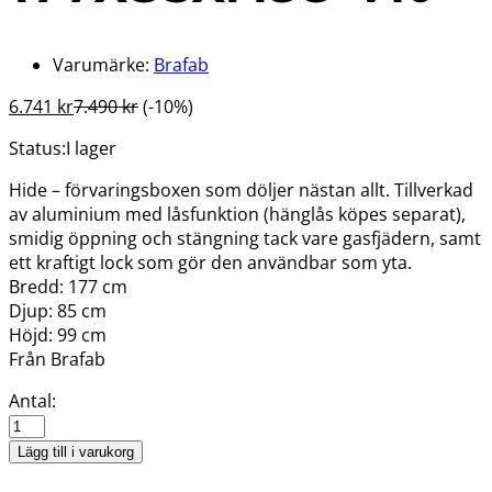
Varumärke:
Brafab
6.741
kr
7.490
kr
(-10%)
Status:
I lager
Hide – förvaringsboxen som döljer nästan allt. Tillverkad
av aluminium med låsfunktion (hänglås köpes separat),
smidig öppning och stängning tack vare gasfjädern, samt
ett kraftigt lock som gör den användbar som yta.
Bredd:
177 cm
Djup: 8
5 cm
Höjd: 99
cm
Från Brafab
HIDE
Antal:
Förvaringslåda
177x85xH99
Lägg till i varukorg
Vit