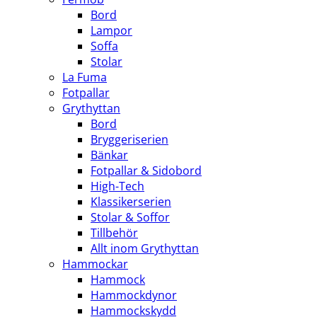
Bord
Lampor
Soffa
Stolar
La Fuma
Fotpallar
Grythyttan
Bord
Bryggeriserien
Bänkar
Fotpallar & Sidobord
High-Tech
Klassikerserien
Stolar & Soffor
Tillbehör
Allt inom Grythyttan
Hammockar
Hammock
Hammockdynor
Hammockskydd