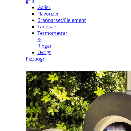
grill
Galler
Flavorizer
Brännarset/Elelement
Tändsats
Termometrar
&
Ringar
Övrigt
Pizzaugn