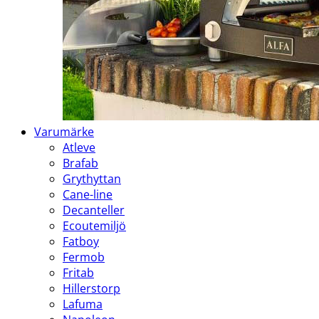
Varumärke
Atleve
Brafab
Grythyttan
Cane-line
Decanteller
Ecoutemiljö
Fatboy
Fermob
Fritab
Hillerstorp
Lafuma