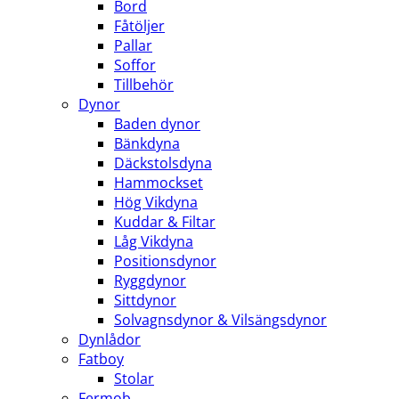
Bord
Fåtöljer
Pallar
Soffor
Tillbehör
Dynor
Baden dynor
Bänkdyna
Däckstolsdyna
Hammockset
Hög Vikdyna
Kuddar & Filtar
Låg Vikdyna
Positionsdynor
Ryggdynor
Sittdynor
Solvagnsdynor & Vilsängsdynor
Dynlådor
Fatboy
Stolar
Fermob