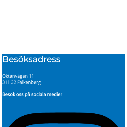
5.295
kr
DALLAS Dynlåda Antracit
5.295
kr
Lägg till i varukorg
Besöksadress
Oktanvägen 11
311 32 Falkenberg
Besök oss på sociala medier