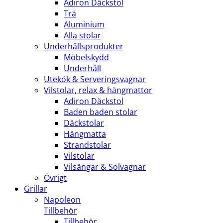
Adiron Däckstol
Trä
Aluminium
Alla stolar
Underhållsprodukter
Möbelskydd
Underhåll
Utekök & Serveringsvagnar
Vilstolar, relax & hängmattor
Adiron Däckstol
Baden baden stolar
Däckstolar
Hängmatta
Strandstolar
Vilstolar
Vilsängar & Solvagnar
Övrigt
Grillar
Napoleon
Tillbehör
Tillbehör