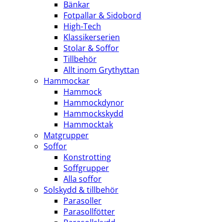
Bänkar
Fotpallar & Sidobord
High-Tech
Klassikerserien
Stolar & Soffor
Tillbehör
Allt inom Grythyttan
Hammockar
Hammock
Hammockdynor
Hammockskydd
Hammocktak
Matgrupper
Soffor
Konstrotting
Soffgrupper
Alla soffor
Solskydd & tillbehör
Parasoller
Parasollfötter