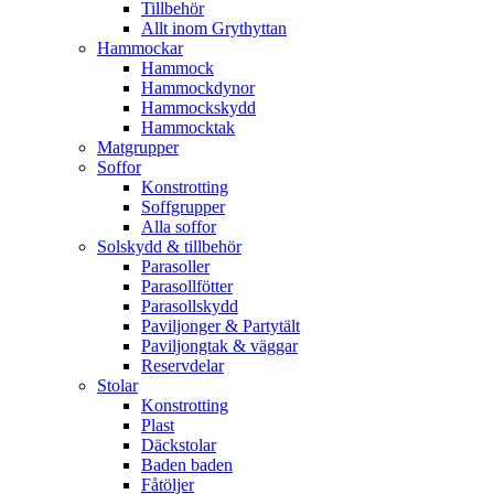
Tillbehör
Allt inom Grythyttan
Hammockar
Hammock
Hammockdynor
Hammockskydd
Hammocktak
Matgrupper
Soffor
Konstrotting
Soffgrupper
Alla soffor
Solskydd & tillbehör
Parasoller
Parasollfötter
Parasollskydd
Paviljonger & Partytält
Paviljongtak & väggar
Reservdelar
Stolar
Konstrotting
Plast
Däckstolar
Baden baden
Fåtöljer