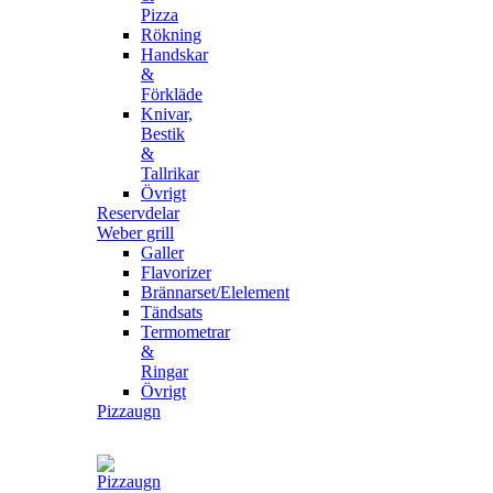
Pizza
Rökning
Handskar
&
Förkläde
Knivar,
Bestik
&
Tallrikar
Övrigt
Reservdelar
Weber grill
Galler
Flavorizer
Brännarset/Elelement
Tändsats
Termometrar
&
Ringar
Övrigt
Pizzaugn