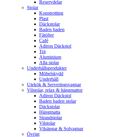
Reservdelar
Stolar
Konstrotting
Plast
Däckstolar
Baden baden
Fåtöljer
Café
Adiron Däckstol
Trä
Aluminium
Alla stolar
Underhållsprodukter
Möbelskydd
Underhåll
Utekök & Serveringsvagnar
Vilstolar, relax & hängmattor
Adiron Däckstol
Baden baden stolar
Däckstolar
Hängmatta
Strandstolar
Vilstolar
Vilsängar & Solvagnar
Övrigt