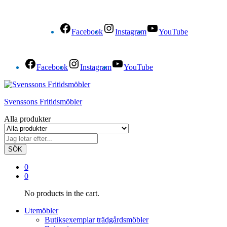
Facebook
Instagram
YouTube
Facebook
Instagram
YouTube
Svenssons Fritidsmöbler
Alla produkter
SÖK
0
0
No products in the cart.
Utemöbler
Butiksexemplar trädgårdsmöbler