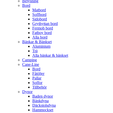
Belysning
Bord
Matbord
Soffbord
Sidobord
Grythyttan bord
Fermob bord
Fatboy bord
Alla bord
Bänkar & Bänkset
Aluminium
Trä
Alla bänkar & bänkset
Camping
Cane-Line
Bord
Fåtöljer
Pallar
Soffor
Tillbehör
Dynor
Baden dynor
Bänkdyna
Däckstolsdyna
Hammockset