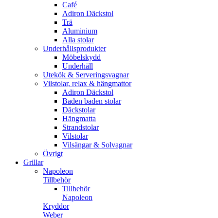
Café
Adiron Däckstol
Trä
Aluminium
Alla stolar
Underhållsprodukter
Möbelskydd
Underhåll
Utekök & Serveringsvagnar
Vilstolar, relax & hängmattor
Adiron Däckstol
Baden baden stolar
Däckstolar
Hängmatta
Strandstolar
Vilstolar
Vilsängar & Solvagnar
Övrigt
Grillar
Napoleon
Tillbehör
Tillbehör
Napoleon
Kryddor
Weber