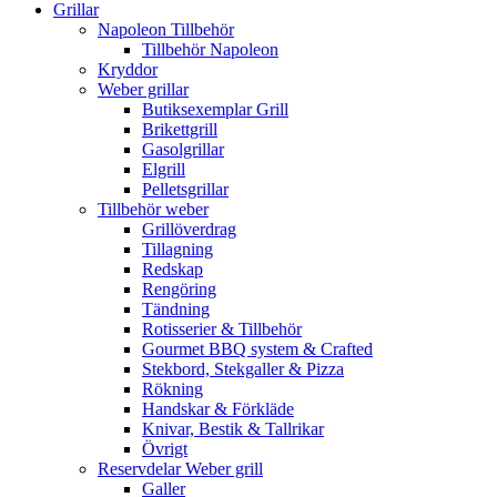
Grillar
Napoleon Tillbehör
Tillbehör Napoleon
Kryddor
Weber grillar
Butiksexemplar Grill
Brikettgrill
Gasolgrillar
Elgrill
Pelletsgrillar
Tillbehör weber
Grillöverdrag
Tillagning
Redskap
Rengöring
Tändning
Rotisserier & Tillbehör
Gourmet BBQ system & Crafted
Stekbord, Stekgaller & Pizza
Rökning
Handskar & Förkläde
Knivar, Bestik & Tallrikar
Övrigt
Reservdelar Weber grill
Galler