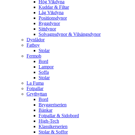
Hög Vikdyna
Kuddar & Filtar
Låg Vikdyna
Positionsdynor
Ryggdynor
Sittdynor
Solvagnsdynor & Vilsängsdynor
Dynlådor
Fatboy
Stolar
Fermob
Bord
Lampor
Soffa
Stolar
La Fuma
Fotpallar
Grythyttan
Bord
Bryggeriserien
Bänkar
Fotpallar & Sidobord
High-Tech
Klassikerserien
Stolar & Soffor