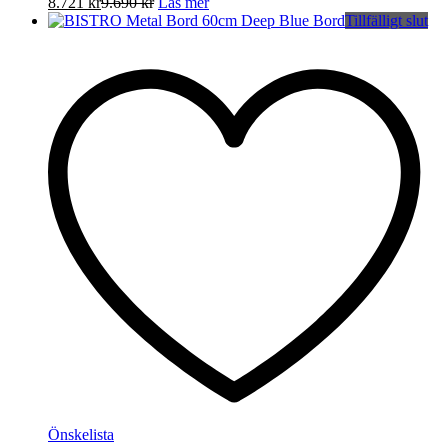
8.721
kr
9.690
kr
Läs mer
Tillfälligt slut
Önskelista