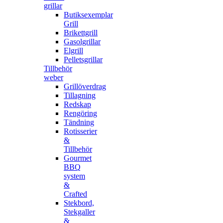
grillar
Butiksexemplar
Grill
Brikettgrill
Gasolgrillar
Elgrill
Pelletsgrillar
Tillbehör
weber
Grillöverdrag
Tillagning
Redskap
Rengöring
Tändning
Rotisserier
&
Tillbehör
Gourmet
BBQ
system
&
Crafted
Stekbord,
Stekgaller
&