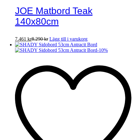
JOE Matbord Teak
140x80cm
7.461
kr
8.290
kr
Lägg till i varukorg
-
10
%