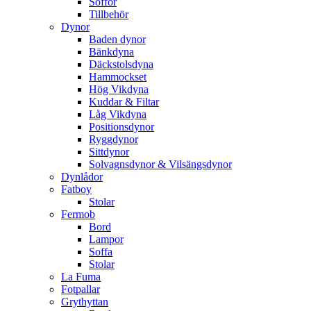
Soffor
Tillbehör
Dynor
Baden dynor
Bänkdyna
Däckstolsdyna
Hammockset
Hög Vikdyna
Kuddar & Filtar
Låg Vikdyna
Positionsdynor
Ryggdynor
Sittdynor
Solvagnsdynor & Vilsängsdynor
Dynlådor
Fatboy
Stolar
Fermob
Bord
Lampor
Soffa
Stolar
La Fuma
Fotpallar
Grythyttan