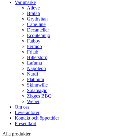
Varumärke
Atleve
Brafab
Grythyttan
Cane-line
Decanteller
Ecoutemiljö
Fatboy
Fermob
Fritab
Hillerstorp
Lafuma
Napoleon
Nardi
Platinum
Skinnwille
Solamagic
Zigges BBQ
Weber
Om oss
Leverantörer
Kontakt och öppettider
Presentkort
Alla produkter