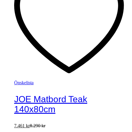
Önskelista
JOE Matbord Teak
140x80cm
7.461
kr
8.290
kr