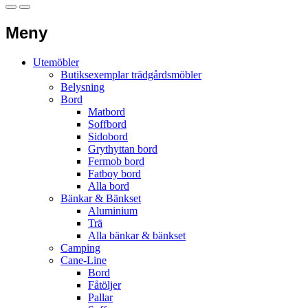
Meny
Utemöbler
Butiksexemplar trädgårdsmöbler
Belysning
Bord
Matbord
Soffbord
Sidobord
Grythyttan bord
Fermob bord
Fatboy bord
Alla bord
Bänkar & Bänkset
Aluminium
Trä
Alla bänkar & bänkset
Camping
Cane-Line
Bord
Fåtöljer
Pallar