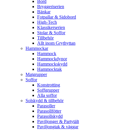
Bord
Bryggeriserien
Bänkar
Fotpallar & Sidobord
High-Tech
Klassikerserien
Stolar & Soffor
Tillbehör
Allt inom Grythyttan
Hammockar
Hammock
Hammockdynor
Hammockskydd
Hammocktak
Matgrupper
Soffor
Konstrotting
Soffgrupper
Alla soffor
Solskydd & tillbehör
Parasoller
Parasollfötter
Parasollskydd
Paviljonger & Partytält
Paviljongtak & väggar