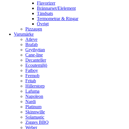
Flavorizer
Brännarset/Elelement
Tändsats
Termometrar & Ringar
Övrigt
Pizzaugn
Varumärke
Atleve
Brafab
Grythyttan
Cane-line
Decanteller
Ecoutemiljö
Fatboy
Fermob
Fritab
Hillerstorp
Lafuma
Napoleon
Nardi
Platinum
Skinnwille
Solamagic
Zigges BBQ
Weber