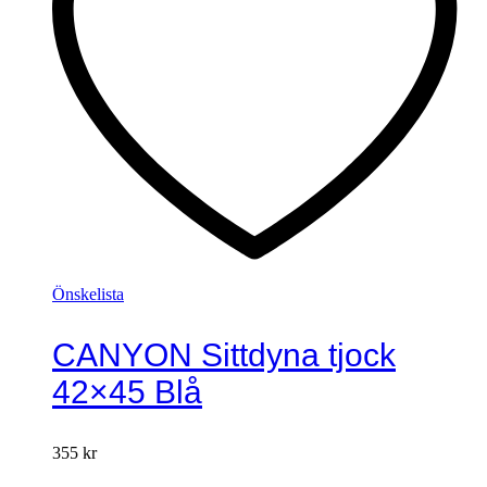
Önskelista
CANYON Sittdyna tjock
42×45 Blå
355
kr