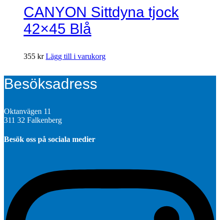
CANYON Sittdyna tjock
42×45 Blå
355
kr
Lägg till i varukorg
Besöksadress
Oktanvägen 11
311 32 Falkenberg
Besök oss på sociala medier