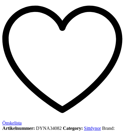
Önskelista
Artikelnummer:
DYNA34082
Category:
Sittdynor
Brand: