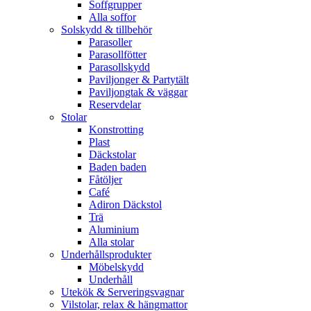
Soffgrupper
Alla soffor
Solskydd & tillbehör
Parasoller
Parasollfötter
Parasollskydd
Paviljonger & Partytält
Paviljongtak & väggar
Reservdelar
Stolar
Konstrotting
Plast
Däckstolar
Baden baden
Fåtöljer
Café
Adiron Däckstol
Trä
Aluminium
Alla stolar
Underhållsprodukter
Möbelskydd
Underhåll
Utekök & Serveringsvagnar
Vilstolar, relax & hängmattor