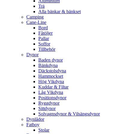
Aluminium
Trä
Alla bänkar & bänkset
Camping
Cane-Line
Bord
Fåtöljer
Pallar
Soffor
Tillbehör
Dynor
Baden dynor
Bänkdyna
Däckstolsdyna
Hammockset
Hög Vikdyna
Kuddar & Filtar
Låg Vikdyna
Positionsdynor
Ryggdynor
Sittdynor
Solvagnsdynor & Vilsängsdynor
Dynlådor
Fatboy
Stolar