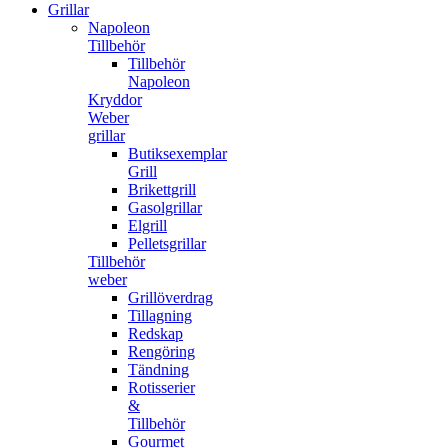
Grillar
Napoleon
Tillbehör
Tillbehör
Napoleon
Kryddor
Weber
grillar
Butiksexemplar
Grill
Brikettgrill
Gasolgrillar
Elgrill
Pelletsgrillar
Tillbehör
weber
Grillöverdrag
Tillagning
Redskap
Rengöring
Tändning
Rotisserier
&
Tillbehör
Gourmet