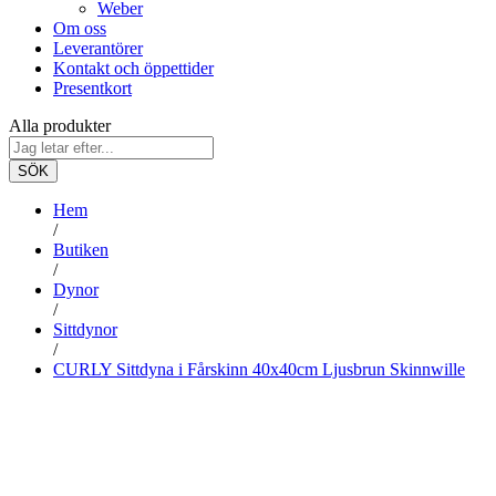
Weber
Om oss
Leverantörer
Kontakt och öppettider
Presentkort
Alla produkter
SÖK
Hem
/
Butiken
/
Dynor
/
Sittdynor
/
CURLY Sittdyna i Fårskinn 40x40cm Ljusbrun Skinnwille