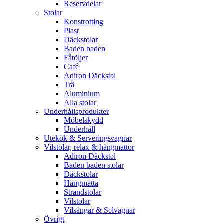
Reservdelar
Stolar
Konstrotting
Plast
Däckstolar
Baden baden
Fåtöljer
Café
Adiron Däckstol
Trä
Aluminium
Alla stolar
Underhållsprodukter
Möbelskydd
Underhåll
Utekök & Serveringsvagnar
Vilstolar, relax & hängmattor
Adiron Däckstol
Baden baden stolar
Däckstolar
Hängmatta
Strandstolar
Vilstolar
Vilsängar & Solvagnar
Övrigt