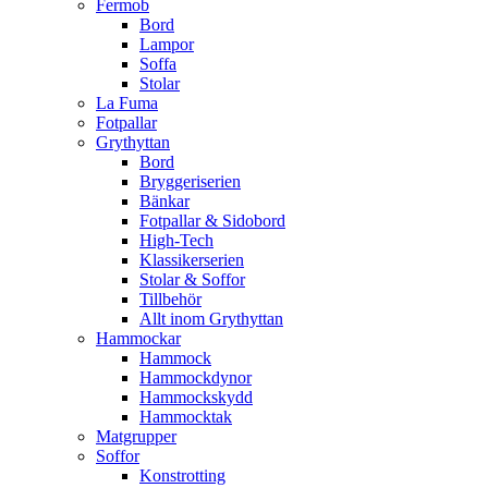
Fermob
Bord
Lampor
Soffa
Stolar
La Fuma
Fotpallar
Grythyttan
Bord
Bryggeriserien
Bänkar
Fotpallar & Sidobord
High-Tech
Klassikerserien
Stolar & Soffor
Tillbehör
Allt inom Grythyttan
Hammockar
Hammock
Hammockdynor
Hammockskydd
Hammocktak
Matgrupper
Soffor
Konstrotting