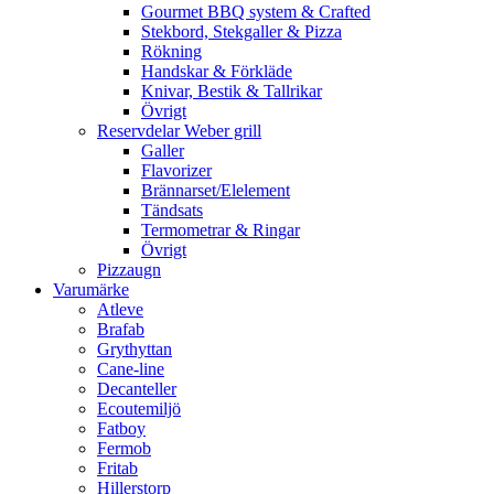
Gourmet BBQ system & Crafted
Stekbord, Stekgaller & Pizza
Rökning
Handskar & Förkläde
Knivar, Bestik & Tallrikar
Övrigt
Reservdelar Weber grill
Galler
Flavorizer
Brännarset/Elelement
Tändsats
Termometrar & Ringar
Övrigt
Pizzaugn
Varumärke
Atleve
Brafab
Grythyttan
Cane-line
Decanteller
Ecoutemiljö
Fatboy
Fermob
Fritab
Hillerstorp