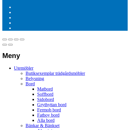
Meny
Utemöbler
Butiksexemplar trädgårdsmöbler
Belysning
Bord
Matbord
Soffbord
Sidobord
Grythyttan bord
Fermob bord
Fatboy bord
Alla bord
Bänkar & Bänkset