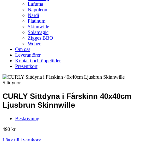
Lafuma
Napoleon
Nardi
Platinum
Skinnwille
Solamagic
Zigges BBQ
Weber
Om oss
Leverantörer
Kontakt och öppettider
Presentkort
CURLY Sittdyna i Fårskinn 40x40cm
Ljusbrun Skinnwille
Beskrivning
490
kr
Lägg till i varukorg