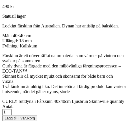
490
kr
Status:
I lager
Lockigt fårskinn från Australien. Dynan har antislip på baksidan.
Mått: 40×40 cm
Ullängd: 18 mm
Fyllning: Kallskum
Fårskinn är ett oöverträffat naturmaterial som värmer på vintern och
svalkar på sommaren.
Curly dyna är färgade med den miljövänliga färgningsprocessen –
ECO-TAN™
Skinnet blir då mycket mjukt och skonsamt för både barn och
vuxna.
Två fårskinn är aldrig lika. Det innebär att färdig produkt kan variera
i utseende, när det gäller nyans, storle
CURLY Sittdyna i Fårskinn 40x40cm Ljusbrun Skinnwille quantity
Antal:
Lägg till i varukorg