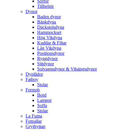
Soffor
Tillbehör
Dynor
Baden dynor
Bänkdyna
Däckstolsdyna
Hammockset
Hög Vikdyna
Kuddar & Filtar
Låg Vikdyna
Positionsdynor
Ryggdynor
Sittdynor
Solvagnsdynor & Vilsängsdynor
Dynlådor
Fatboy
Stolar
Fermob
Bord
Lampor
Soffa
Stolar
La Fuma
Fotpallar
Grythyttan