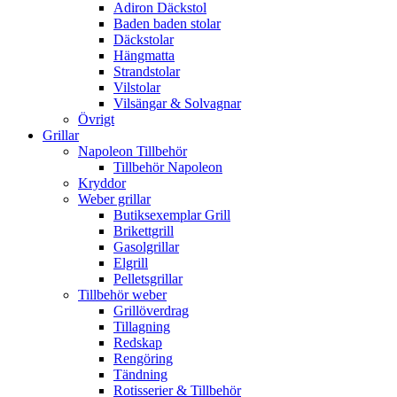
Adiron Däckstol
Baden baden stolar
Däckstolar
Hängmatta
Strandstolar
Vilstolar
Vilsängar & Solvagnar
Övrigt
Grillar
Napoleon Tillbehör
Tillbehör Napoleon
Kryddor
Weber grillar
Butiksexemplar Grill
Brikettgrill
Gasolgrillar
Elgrill
Pelletsgrillar
Tillbehör weber
Grillöverdrag
Tillagning
Redskap
Rengöring
Tändning
Rotisserier & Tillbehör