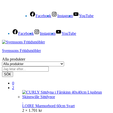
Facebook
Instagram
YouTube
Facebook
Instagram
YouTube
Svenssons Fritidsmöbler
Alla produkter
SÖK
0
2
LOIRE Marmorbord 60cm Svart
2 ×
1.701
kr