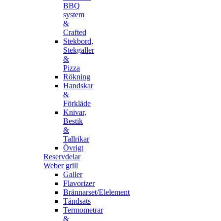
BBQ
system
&
Crafted
Stekbord,
Stekgaller
&
Pizza
Rökning
Handskar
&
Förkläde
Knivar,
Bestik
&
Tallrikar
Övrigt
Reservdelar
Weber grill
Galler
Flavorizer
Brännarset/Elelement
Tändsats
Termometrar
&