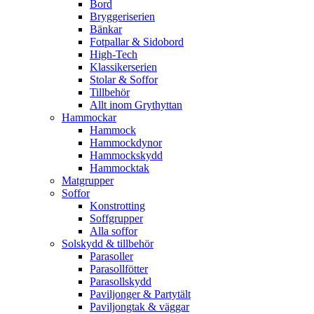
Bord
Bryggeriserien
Bänkar
Fotpallar & Sidobord
High-Tech
Klassikerserien
Stolar & Soffor
Tillbehör
Allt inom Grythyttan
Hammockar
Hammock
Hammockdynor
Hammockskydd
Hammocktak
Matgrupper
Soffor
Konstrotting
Soffgrupper
Alla soffor
Solskydd & tillbehör
Parasoller
Parasollfötter
Parasollskydd
Paviljonger & Partytält
Paviljongtak & väggar