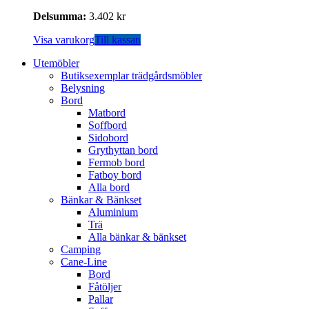
Delsumma:
3.402
kr
Visa varukorg
Till kassan
Utemöbler
Butiksexemplar trädgårdsmöbler
Belysning
Bord
Matbord
Soffbord
Sidobord
Grythyttan bord
Fermob bord
Fatboy bord
Alla bord
Bänkar & Bänkset
Aluminium
Trä
Alla bänkar & bänkset
Camping
Cane-Line
Bord
Fåtöljer
Pallar