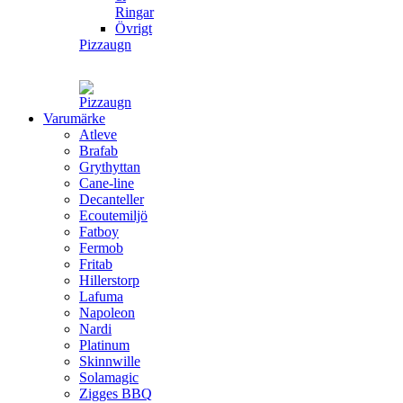
Ringar
Övrigt
Pizzaugn
Varumärke
Atleve
Brafab
Grythyttan
Cane-line
Decanteller
Ecoutemiljö
Fatboy
Fermob
Fritab
Hillerstorp
Lafuma
Napoleon
Nardi
Platinum
Skinnwille
Solamagic
Zigges BBQ