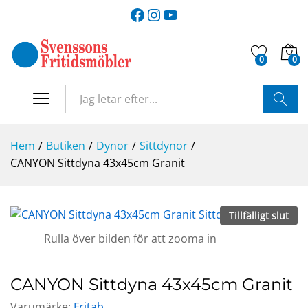
Facebook
Instagram
YouTube
0
0
SÖK
Hem
/
Butiken
/
Dynor
/
Sittdynor
/
CANYON Sittdyna 43x45cm Granit
Tillfälligt slut
Rulla över bilden för att zooma in
CANYON Sittdyna 43x45cm Granit
Varumärke:
Fritab