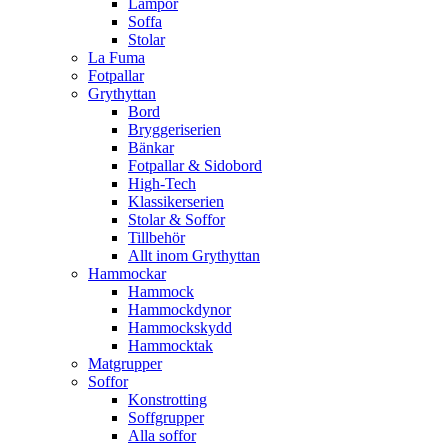
Lampor
Soffa
Stolar
La Fuma
Fotpallar
Grythyttan
Bord
Bryggeriserien
Bänkar
Fotpallar & Sidobord
High-Tech
Klassikerserien
Stolar & Soffor
Tillbehör
Allt inom Grythyttan
Hammockar
Hammock
Hammockdynor
Hammockskydd
Hammocktak
Matgrupper
Soffor
Konstrotting
Soffgrupper
Alla soffor