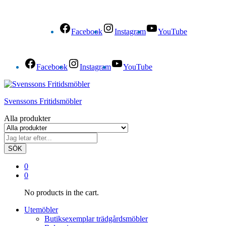
Facebook
Instagram
YouTube
Facebook
Instagram
YouTube
Svenssons Fritidsmöbler
Alla produkter
SÖK
0
0
No products in the cart.
Utemöbler
Butiksexemplar trädgårdsmöbler