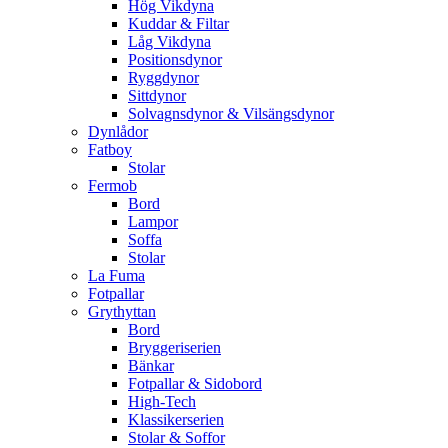
Hög Vikdyna
Kuddar & Filtar
Låg Vikdyna
Positionsdynor
Ryggdynor
Sittdynor
Solvagnsdynor & Vilsängsdynor
Dynlådor
Fatboy
Stolar
Fermob
Bord
Lampor
Soffa
Stolar
La Fuma
Fotpallar
Grythyttan
Bord
Bryggeriserien
Bänkar
Fotpallar & Sidobord
High-Tech
Klassikerserien
Stolar & Soffor