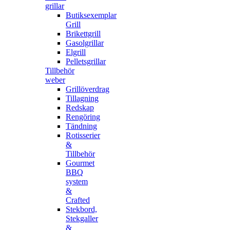
grillar
Butiksexemplar
Grill
Brikettgrill
Gasolgrillar
Elgrill
Pelletsgrillar
Tillbehör
weber
Grillöverdrag
Tillagning
Redskap
Rengöring
Tändning
Rotisserier
&
Tillbehör
Gourmet
BBQ
system
&
Crafted
Stekbord,
Stekgaller
&