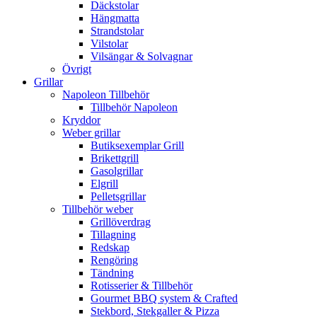
Däckstolar
Hängmatta
Strandstolar
Vilstolar
Vilsängar & Solvagnar
Övrigt
Grillar
Napoleon Tillbehör
Tillbehör Napoleon
Kryddor
Weber grillar
Butiksexemplar Grill
Brikettgrill
Gasolgrillar
Elgrill
Pelletsgrillar
Tillbehör weber
Grillöverdrag
Tillagning
Redskap
Rengöring
Tändning
Rotisserier & Tillbehör
Gourmet BBQ system & Crafted
Stekbord, Stekgaller & Pizza