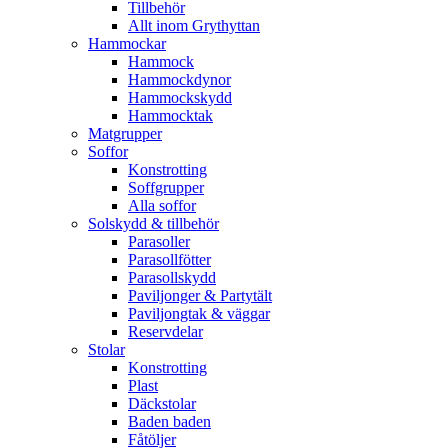
Tillbehör
Allt inom Grythyttan
Hammockar
Hammock
Hammockdynor
Hammockskydd
Hammocktak
Matgrupper
Soffor
Konstrotting
Soffgrupper
Alla soffor
Solskydd & tillbehör
Parasoller
Parasollfötter
Parasollskydd
Paviljonger & Partytält
Paviljongtak & väggar
Reservdelar
Stolar
Konstrotting
Plast
Däckstolar
Baden baden
Fåtöljer