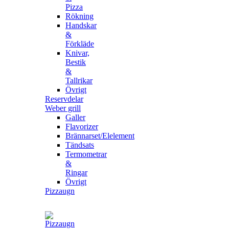
Pizza
Rökning
Handskar
&
Förkläde
Knivar,
Bestik
&
Tallrikar
Övrigt
Reservdelar
Weber grill
Galler
Flavorizer
Brännarset/Elelement
Tändsats
Termometrar
&
Ringar
Övrigt
Pizzaugn