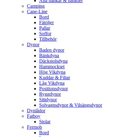
Alla bänkar & bänkset
Camping
Cane-Line
Bord
Fåtöljer
Pallar
Soffor
Tillbehör
Dynor
Baden dynor
Bänkdyna
Däckstolsdyna
Hammockset
Hög Vikdyna
Kuddar & Filtar
Låg Vikdyna
Positionsdynor
Ryggdynor
Sittdynor
Solvagnsdynor & Vilsängsdynor
Dynlådor
Fatboy
Stolar
Fermob
Bord