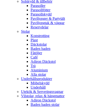
Solskydd & tillbehör
Parasoller
Parasollfötter
Parasollskydd
Paviljonger & Partytält
Paviljongtak & väggar
Reservdelar
Stolar
Konstrotting
Plast
Däckstolar
Baden baden
Fåtöljer
Café
Adiron Däckstol
Trä
Aluminium
Alla stolar
Underhållsprodukter
Möbelskydd
Underhåll
Utekök & Serveringsvagnar
Vilstolar, relax & hängmattor
Adiron Däckstol
Baden baden stolar