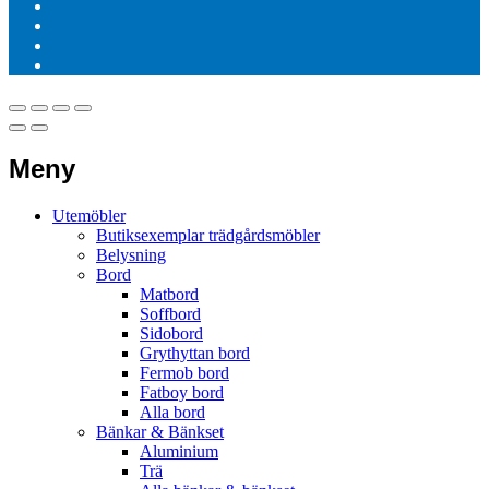
Meny
Utemöbler
Butiksexemplar trädgårdsmöbler
Belysning
Bord
Matbord
Soffbord
Sidobord
Grythyttan bord
Fermob bord
Fatboy bord
Alla bord
Bänkar & Bänkset
Aluminium
Trä