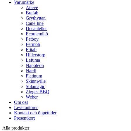
Varumärke
Atleve
Brafab
Grythyttan
Cane-line
Decanteller
Ecoutemiljö
Fatboy
Fermob
Fritab
Hillerstorp
Lafuma
Napoleon
Nardi
Platinum
Skinnwille
Solamagic
Zigges BBQ
Weber
Om oss
Leverantörer
Kontakt och öppettider
Presentkort
Alla produkter