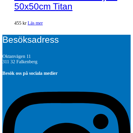
50x50cm Titan
455
kr
Läs mer
Besöksadress
Oktanvägen 11
311 32 Falkenberg
Besök oss på sociala medier