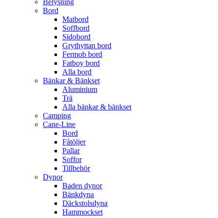
Belysning
Bord
Matbord
Soffbord
Sidobord
Grythyttan bord
Fermob bord
Fatboy bord
Alla bord
Bänkar & Bänkset
Aluminium
Trä
Alla bänkar & bänkset
Camping
Cane-Line
Bord
Fåtöljer
Pallar
Soffor
Tillbehör
Dynor
Baden dynor
Bänkdyna
Däckstolsdyna
Hammockset