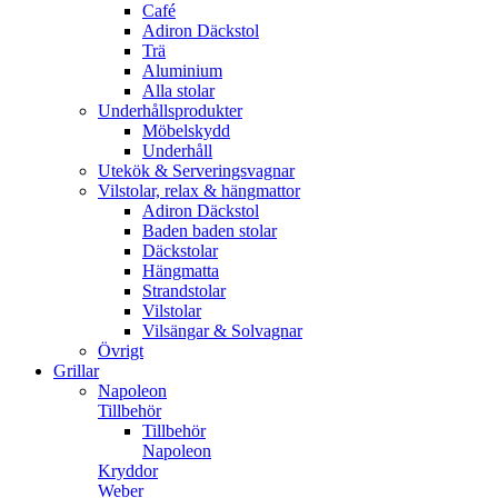
Café
Adiron Däckstol
Trä
Aluminium
Alla stolar
Underhållsprodukter
Möbelskydd
Underhåll
Utekök & Serveringsvagnar
Vilstolar, relax & hängmattor
Adiron Däckstol
Baden baden stolar
Däckstolar
Hängmatta
Strandstolar
Vilstolar
Vilsängar & Solvagnar
Övrigt
Grillar
Napoleon
Tillbehör
Tillbehör
Napoleon
Kryddor
Weber