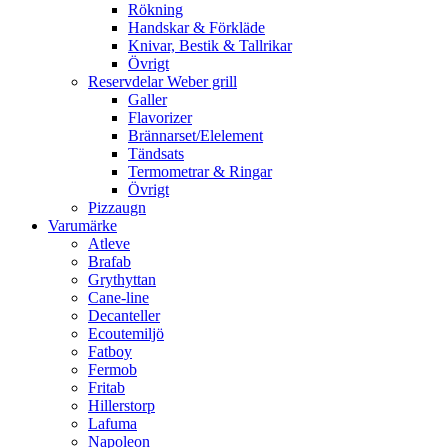
Rökning
Handskar & Förkläde
Knivar, Bestik & Tallrikar
Övrigt
Reservdelar Weber grill
Galler
Flavorizer
Brännarset/Elelement
Tändsats
Termometrar & Ringar
Övrigt
Pizzaugn
Varumärke
Atleve
Brafab
Grythyttan
Cane-line
Decanteller
Ecoutemiljö
Fatboy
Fermob
Fritab
Hillerstorp
Lafuma
Napoleon