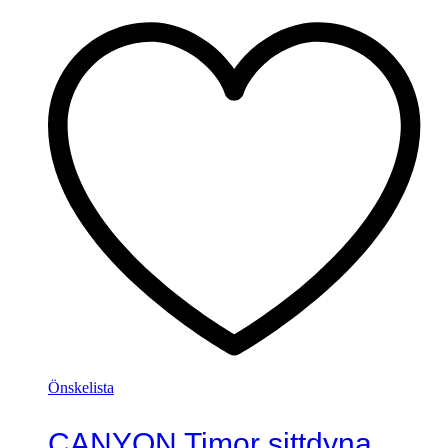
Önskelista
CANYON Timor sittdyna