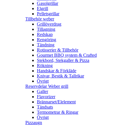
Gasolgrillar
Elgrill
Pelletsgrillar
Tillbehör weber
Grillöverdrag
Tillagning
Redskap
Rengöring
Tändning
Rotisserier & Tillbehör
Gourmet BBQ system & Crafted
Stekbord, Stekgaller & Pizza
Rökning
Handskar & Förkläde
Knivar, Bestik & Tallrikar
Övrigt
Reservdelar Weber grill
Galler
Flavorizer
Brännarset/Elelement
Tändsats
Termometrar & Ringar
Övrigt
Pizzaugn