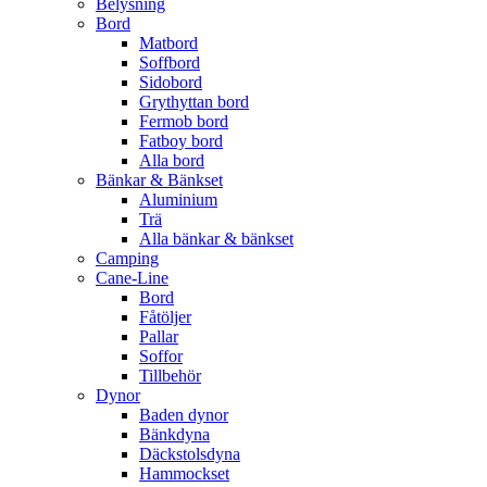
Belysning
Bord
Matbord
Soffbord
Sidobord
Grythyttan bord
Fermob bord
Fatboy bord
Alla bord
Bänkar & Bänkset
Aluminium
Trä
Alla bänkar & bänkset
Camping
Cane-Line
Bord
Fåtöljer
Pallar
Soffor
Tillbehör
Dynor
Baden dynor
Bänkdyna
Däckstolsdyna
Hammockset