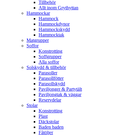
Tillbehör
Allt inom Grythyttan
Hammockar
Hammock
Hammockdynor
Hammockskydd
Hammocktak
Matgrupper
Soffor
Konstrotting
Soffgrupper
Alla soffor
Solskydd & tillbehör
Parasoller
Parasollfötter
Parasollskydd
Paviljonger & Partytält
Paviljongtak & väggar
Reservdelar
Stolar
Konstrotting
Plast
Däckstolar
Baden baden
Fåtöljer