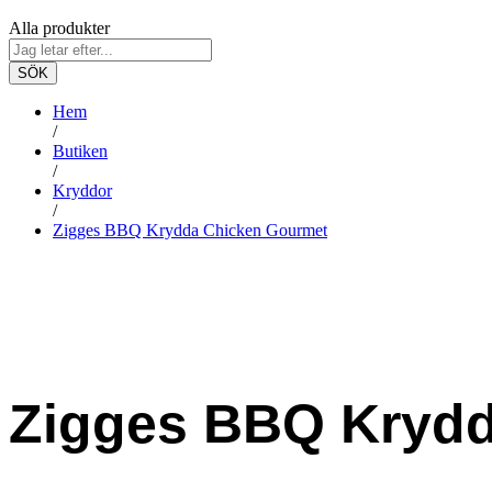
Alla produkter
SÖK
Hem
/
Butiken
/
Kryddor
/
Zigges BBQ Krydda Chicken Gourmet
Zigges BBQ Kryd