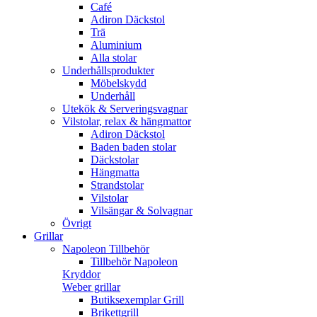
Café
Adiron Däckstol
Trä
Aluminium
Alla stolar
Underhållsprodukter
Möbelskydd
Underhåll
Utekök & Serveringsvagnar
Vilstolar, relax & hängmattor
Adiron Däckstol
Baden baden stolar
Däckstolar
Hängmatta
Strandstolar
Vilstolar
Vilsängar & Solvagnar
Övrigt
Grillar
Napoleon Tillbehör
Tillbehör Napoleon
Kryddor
Weber grillar
Butiksexemplar Grill
Brikettgrill