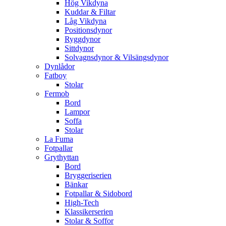
Hög Vikdyna
Kuddar & Filtar
Låg Vikdyna
Positionsdynor
Ryggdynor
Sittdynor
Solvagnsdynor & Vilsängsdynor
Dynlådor
Fatboy
Stolar
Fermob
Bord
Lampor
Soffa
Stolar
La Fuma
Fotpallar
Grythyttan
Bord
Bryggeriserien
Bänkar
Fotpallar & Sidobord
High-Tech
Klassikerserien
Stolar & Soffor