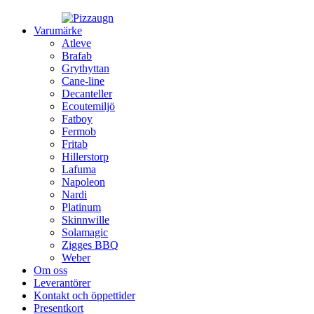
Varumärke
Atleve
Brafab
Grythyttan
Cane-line
Decanteller
Ecoutemiljö
Fatboy
Fermob
Fritab
Hillerstorp
Lafuma
Napoleon
Nardi
Platinum
Skinnwille
Solamagic
Zigges BBQ
Weber
Om oss
Leverantörer
Kontakt och öppettider
Presentkort