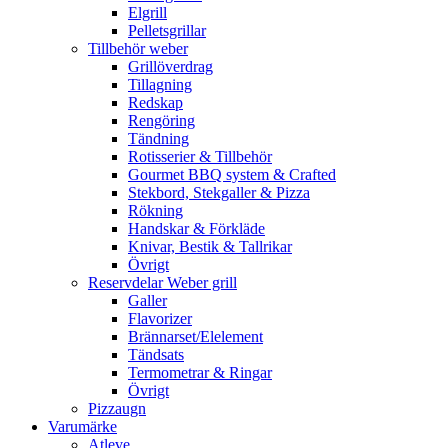
Elgrill
Pelletsgrillar
Tillbehör weber
Grillöverdrag
Tillagning
Redskap
Rengöring
Tändning
Rotisserier & Tillbehör
Gourmet BBQ system & Crafted
Stekbord, Stekgaller & Pizza
Rökning
Handskar & Förkläde
Knivar, Bestik & Tallrikar
Övrigt
Reservdelar Weber grill
Galler
Flavorizer
Brännarset/Elelement
Tändsats
Termometrar & Ringar
Övrigt
Pizzaugn
Varumärke
Atleve