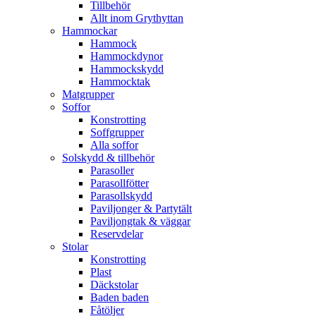
Tillbehör
Allt inom Grythyttan
Hammockar
Hammock
Hammockdynor
Hammockskydd
Hammocktak
Matgrupper
Soffor
Konstrotting
Soffgrupper
Alla soffor
Solskydd & tillbehör
Parasoller
Parasollfötter
Parasollskydd
Paviljonger & Partytält
Paviljongtak & väggar
Reservdelar
Stolar
Konstrotting
Plast
Däckstolar
Baden baden
Fåtöljer