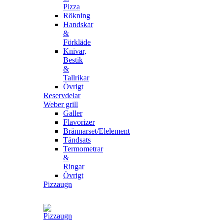
Pizza
Rökning
Handskar
&
Förkläde
Knivar,
Bestik
&
Tallrikar
Övrigt
Reservdelar
Weber grill
Galler
Flavorizer
Brännarset/Elelement
Tändsats
Termometrar
&
Ringar
Övrigt
Pizzaugn