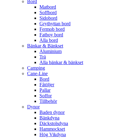
Bord
Matbord
Soffbord
Sidobord
Grythyttan bord
Fermob bord
Fatboy bord
Alla bord
Bänkar & Bänkset
Aluminium
Trä
Alla bänkar & bänkset
Camping
Cane-Line
Bord
Fåtöljer
Pallar
Soffor
Tillbehör
Dynor
Baden dynor
Bänkdyna
Däckstolsdyna
Hammockset
Hög Vikdyna