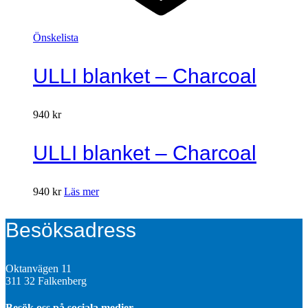
Önskelista
ULLI blanket – Charcoal
940
kr
ULLI blanket – Charcoal
940
kr
Läs mer
Besöksadress
Oktanvägen 11
311 32 Falkenberg
Besök oss på sociala medier