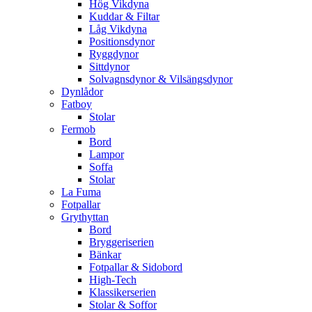
Hög Vikdyna
Kuddar & Filtar
Låg Vikdyna
Positionsdynor
Ryggdynor
Sittdynor
Solvagnsdynor & Vilsängsdynor
Dynlådor
Fatboy
Stolar
Fermob
Bord
Lampor
Soffa
Stolar
La Fuma
Fotpallar
Grythyttan
Bord
Bryggeriserien
Bänkar
Fotpallar & Sidobord
High-Tech
Klassikerserien
Stolar & Soffor