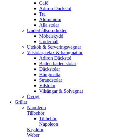
Café
Adiron Däckstol
Trä
Aluminium
Alla stolar
Underhållsprodukter
Möbelskydd
Underhåll
Utekök & Serveringsvagnar
Vilstolar, relax & hängmattor
Adiron Däckstol
Baden baden stolar
Däckstolar
Hängmatta
Strandstolar
Vilstolar
Vilsängar & Solvagnar
Övrigt
Grillar
Napoleon
Tillbehör
Tillbehör
Napoleon
Kryddor
Weber