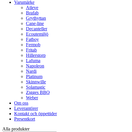
Varumärke
Atleve
Brafab
Grythyttan
Cane-line
Decanteller
Ecoutemiljö
Fatboy
Fermob
Fritab
Hillerstorp
Lafuma
Napoleon
Nardi
Platinum
Skinnwille
Solamagic
Zigges BBQ
Weber
Om oss
Leverantörer
Kontakt och öppettider
Presentkort
Alla produkter