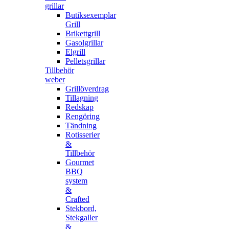
grillar
Butiksexemplar
Grill
Brikettgrill
Gasolgrillar
Elgrill
Pelletsgrillar
Tillbehör
weber
Grillöverdrag
Tillagning
Redskap
Rengöring
Tändning
Rotisserier
&
Tillbehör
Gourmet
BBQ
system
&
Crafted
Stekbord,
Stekgaller
&