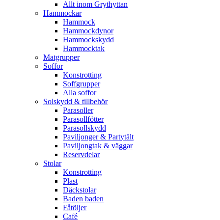
Allt inom Grythyttan
Hammockar
Hammock
Hammockdynor
Hammockskydd
Hammocktak
Matgrupper
Soffor
Konstrotting
Soffgrupper
Alla soffor
Solskydd & tillbehör
Parasoller
Parasollfötter
Parasollskydd
Paviljonger & Partytält
Paviljongtak & väggar
Reservdelar
Stolar
Konstrotting
Plast
Däckstolar
Baden baden
Fåtöljer
Café