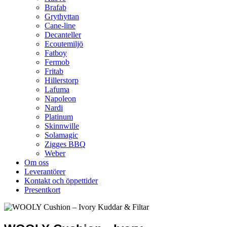
Brafab
Grythyttan
Cane-line
Decanteller
Ecoutemiljö
Fatboy
Fermob
Fritab
Hillerstorp
Lafuma
Napoleon
Nardi
Platinum
Skinnwille
Solamagic
Zigges BBQ
Weber
Om oss
Leverantörer
Kontakt och öppettider
Presentkort