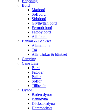
Belysning
Bord
Matbord
Soffbord
Sidobord
Grythyttan bord
Fermob bord
Fatboy bord
Alla bord
Bänkar & Bänkset
Aluminium
Trä
Alla bänkar & bänkset
Camping
Cane-Line
Bord
Fåtöljer
Pallar
Soffor
Tillbehör
Dynor
Baden dynor
Bänkdyna
Däckstolsdyna
Hammockset