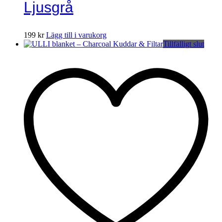
Ljusgrå
199
kr
Lägg till i varukorg
Tillfälligt slut