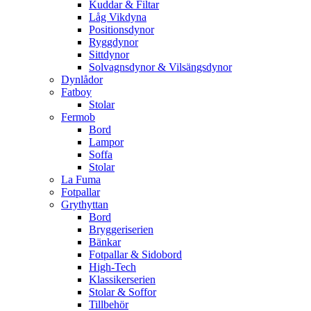
Kuddar & Filtar
Låg Vikdyna
Positionsdynor
Ryggdynor
Sittdynor
Solvagnsdynor & Vilsängsdynor
Dynlådor
Fatboy
Stolar
Fermob
Bord
Lampor
Soffa
Stolar
La Fuma
Fotpallar
Grythyttan
Bord
Bryggeriserien
Bänkar
Fotpallar & Sidobord
High-Tech
Klassikerserien
Stolar & Soffor
Tillbehör