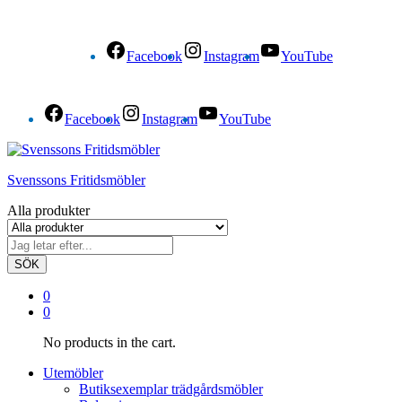
Facebook
Instagram
YouTube
Facebook
Instagram
YouTube
Svenssons Fritidsmöbler
Alla produkter
SÖK
0
0
No products in the cart.
Utemöbler
Butiksexemplar trädgårdsmöbler