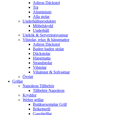
Adiron Däckstol
Trä
Aluminium
Alla stolar
Underhållsprodukter
Möbelskydd
Underhåll
Utekök & Serveringsvagnar
Vilstolar, relax & hängmattor
Adiron Däckstol
Baden baden stolar
Däckstolar
Hängmatta
Strandstolar
Vilstolar
Vilsängar & Solvagnar
Övrigt
Grillar
Napoleon Tillbehör
Tillbehör Napoleon
Kryddor
Weber grillar
Butiksexemplar Grill
Brikettgrill
Gasolgrillar