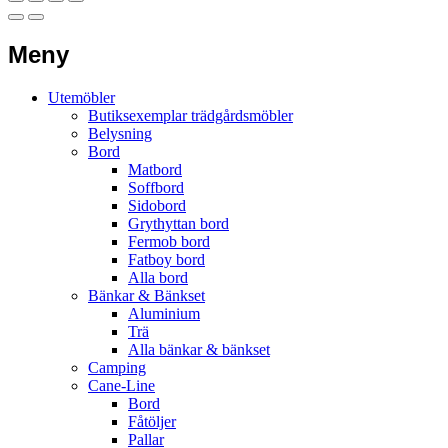
Meny
Utemöbler
Butiksexemplar trädgårdsmöbler
Belysning
Bord
Matbord
Soffbord
Sidobord
Grythyttan bord
Fermob bord
Fatboy bord
Alla bord
Bänkar & Bänkset
Aluminium
Trä
Alla bänkar & bänkset
Camping
Cane-Line
Bord
Fåtöljer
Pallar