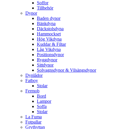
Soffor
Tillbehör
Dynor
Baden dynor
Bänkdyna
Däckstolsdyna
Hammockset
Hög Vikdyna
Kuddar & Filtar
Låg Vikdyna
Positionsdynor
Ryggdynor
Sittdynor
Solvagnsdynor & Vilsängsdynor
Dynlådor
Fatboy
Stolar
Fermob
Bord
Lampor
Soffa
Stolar
La Fuma
Fotpallar
Grythyttan