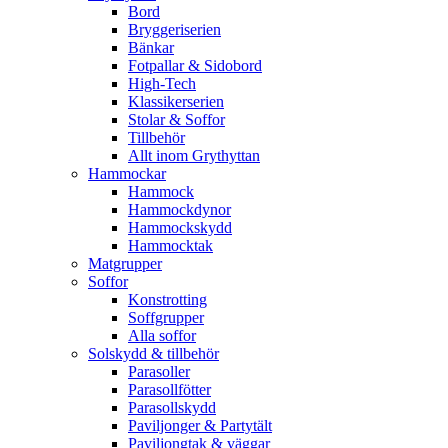
Bord
Bryggeriserien
Bänkar
Fotpallar & Sidobord
High-Tech
Klassikerserien
Stolar & Soffor
Tillbehör
Allt inom Grythyttan
Hammockar
Hammock
Hammockdynor
Hammockskydd
Hammocktak
Matgrupper
Soffor
Konstrotting
Soffgrupper
Alla soffor
Solskydd & tillbehör
Parasoller
Parasollfötter
Parasollskydd
Paviljonger & Partytält
Paviljongtak & väggar