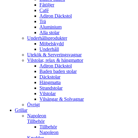
Fåtöljer
Café
Adiron Däckstol
Trä
Aluminium
Alla stolar
Underhållsprodukter
Möbelskydd
Underhåll
Utekök & Serveringsvagnar
Vilstolar, relax & hängmattor
Adiron Däckstol
Baden baden stolar
Däckstolar
Hängmatta
Strandstolar
Vilstolar
Vilsängar & Solvagnar
Övrigt
Grillar
Napoleon
Tillbehör
Tillbehör
Napoleon
Kryddor