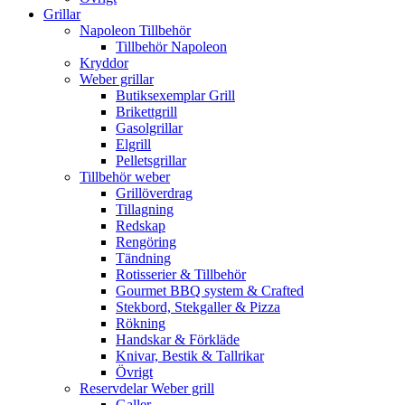
Grillar
Napoleon Tillbehör
Tillbehör Napoleon
Kryddor
Weber grillar
Butiksexemplar Grill
Brikettgrill
Gasolgrillar
Elgrill
Pelletsgrillar
Tillbehör weber
Grillöverdrag
Tillagning
Redskap
Rengöring
Tändning
Rotisserier & Tillbehör
Gourmet BBQ system & Crafted
Stekbord, Stekgaller & Pizza
Rökning
Handskar & Förkläde
Knivar, Bestik & Tallrikar
Övrigt
Reservdelar Weber grill
Galler