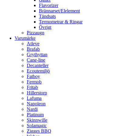
Flavorizer
Brännarset/Elelement
Tändsats
Termometrar & Ringar
Övrigt
Pizzaugn
Varumärke
Atleve
Brafab
Grythyttan
Cane-line
Decanteller
Ecoutemiljö
Fatboy
Fermob
Fritab
Hillerstorp
Lafuma
Napoleon
Nardi
Platinum
Skinnwille
Solamagic
Zigges BBQ