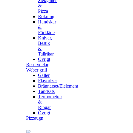
Stekgaller
&
Pizza
Rökning
Handskar
&
Förkläde
Knivar,
Bestik
&
Tallrikar
Övrigt
Reservdelar
Weber grill
Galler
Flavorizer
Brännarset/Elelement
Tändsats
Termometrar
&
Ringar
Övrigt
Pizzaugn