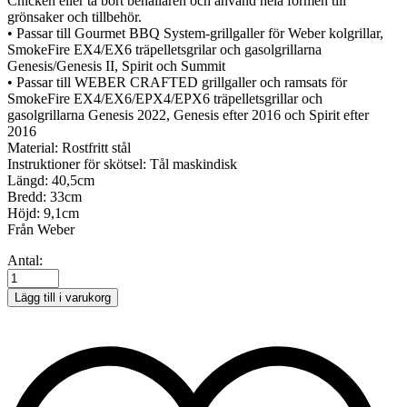
Chicken eller ta bort behållaren och använd hela formen till
grönsaker och tillbehör.
• Passar till Gourmet BBQ System-grillgaller för Weber kolgrillar,
SmokeFire EX4/EX6 träpelletsgrilar och gasolgrillarna
Genesis/Genesis II, Spirit och Summit
• Passar till WEBER CRAFTED grillgaller och ramsats för
SmokeFire EX4/EX6/EPX4/EPX6 träpelletsgrillar och
gasolgrillarna Genesis 2022, Genesis efter 2016 och Spirit efter
2016
Material: Rostfritt stål
Instruktioner för skötsel: Tål maskindisk
Längd: 40,5cm
Bredd: 33cm
Höjd: 9,1cm
Från Weber
GBS
Antal:
Kycklinghållare
Weber
Lägg till i varukorg
quantity