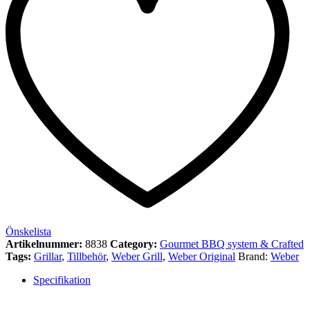
Önskelista
Artikelnummer:
8838
Category:
Gourmet BBQ system & Crafted
Tags:
Grillar
,
Tillbehör
,
Weber Grill
,
Weber Original
Brand:
Weber
Specifikation