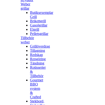
Weber
grillar
Butiksexemplar
Grill
Brikettgrill
Gasolgrillar
Elgrill
Pelletsgrillar
Tillbehör
weber
Grillöverdrag
Tillagning
Redskap
Rengöring
Tändning
Rotisserier
&
Tillbehör
Gourmet
BBQ
system
&
Crafted
Stekbord,