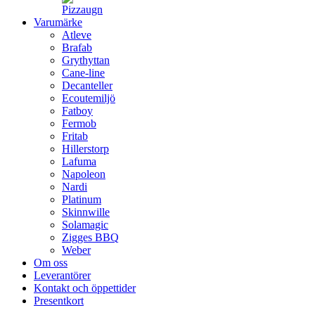
Varumärke
Atleve
Brafab
Grythyttan
Cane-line
Decanteller
Ecoutemiljö
Fatboy
Fermob
Fritab
Hillerstorp
Lafuma
Napoleon
Nardi
Platinum
Skinnwille
Solamagic
Zigges BBQ
Weber
Om oss
Leverantörer
Kontakt och öppettider
Presentkort