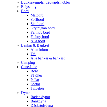
Butiksexemplar trädgårdsmöbler
Belysning
Bord
Matbord
Soffbord
Sidobord
Grythyttan bord
Fermob bord
Fatboy bord
Alla bord
Bänkar & Bänkset
Aluminium
Trä
Alla bänkar & bänkset
Camping
Cane-Line
Bord
Fåtöljer
Pallar
Soffor
Tillbehör
Dynor
Baden dynor
Bänkdyna
Däckstolsdyna