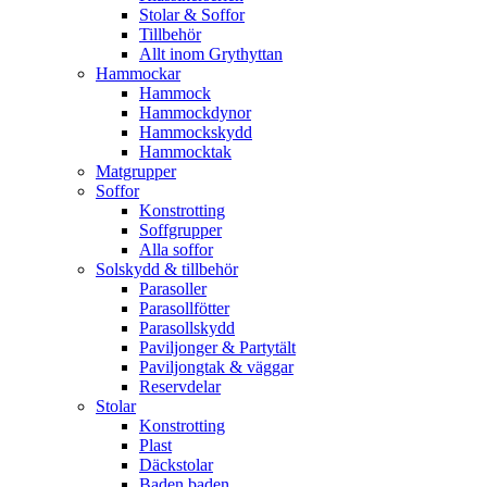
Stolar & Soffor
Tillbehör
Allt inom Grythyttan
Hammockar
Hammock
Hammockdynor
Hammockskydd
Hammocktak
Matgrupper
Soffor
Konstrotting
Soffgrupper
Alla soffor
Solskydd & tillbehör
Parasoller
Parasollfötter
Parasollskydd
Paviljonger & Partytält
Paviljongtak & väggar
Reservdelar
Stolar
Konstrotting
Plast
Däckstolar
Baden baden