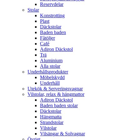
Reservdelar
Stolar
Konstrotting
Plast
Däckstolar
Baden baden
Fåtöljer
Café
Adiron Däckstol
Trä
Aluminium
Alla stolar
Underhållsprodukter
Möbelskydd
Underhåll
Utekök & Serveringsvagnar
Vilstolar, relax & hängmattor
Adiron Däckstol
Baden baden stolar
Däckstolar
Hängmatta
Strandstolar
Vilstolar
Vilsängar & Solvagnar
Övrigt