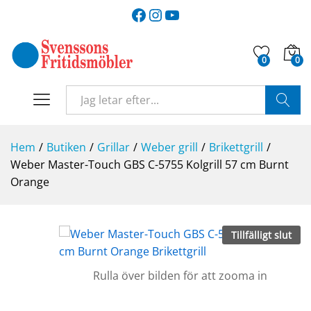
Facebook
Instagram
YouTube
0
0
SÖK
Hem
/
Butiken
/
Grillar
/
Weber grill
/
Brikettgrill
/
Weber Master-Touch GBS C-5755 Kolgrill 57 cm Burnt
Orange
Tillfälligt slut
Rulla över bilden för att zooma in