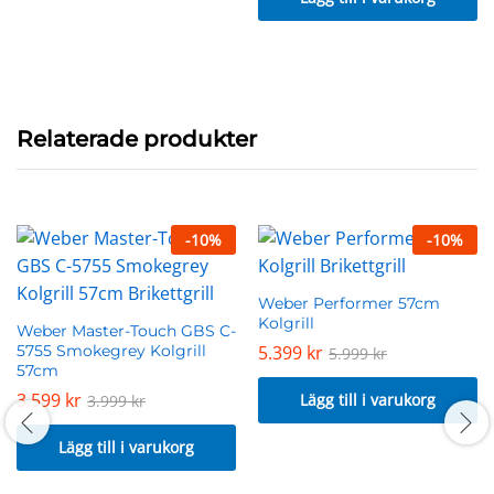
Relaterade produkter
-
10
%
-
10
%
Weber Performer 57cm
Kolgrill
Weber Master-Touch GBS C-
5755 Smokegrey Kolgrill
5.399
kr
5.999
kr
57cm
3.599
kr
Lägg till i varukorg
3.999
kr
Lägg till i varukorg