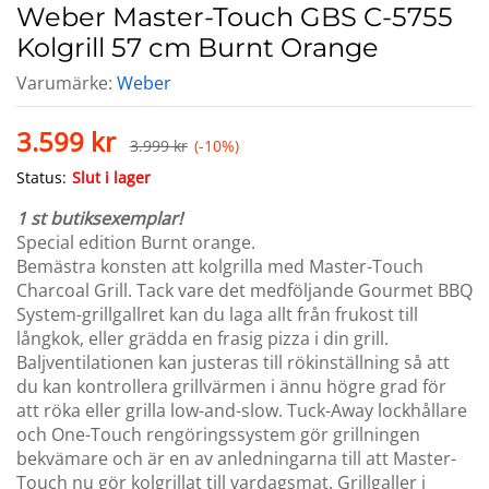
Weber Master-Touch GBS C-5755
Kolgrill 57 cm Burnt Orange
Varumärke:
Weber
3.599
kr
3.999
kr
(-10%)
Status:
Slut i lager
1 st butiksexemplar!
Special edition Burnt orange.
Bemästra konsten att kolgrilla med Master-Touch
Charcoal Grill. Tack vare det medföljande Gourmet BBQ
System-grillgallret kan du laga allt från frukost till
långkok, eller grädda en frasig pizza i din grill.
Baljventilationen kan justeras till rökinställning så att
du kan kontrollera grillvärmen i ännu högre grad för
att röka eller grilla low-and-slow. Tuck-Away lockhållare
och One-Touch rengöringssystem gör grillningen
bekvämare och är en av anledningarna till att Master-
Touch nu gör kolgrillat till vardagsmat. Grillgaller i