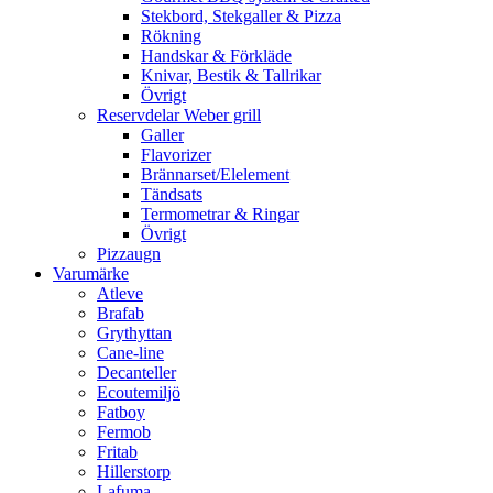
Stekbord, Stekgaller & Pizza
Rökning
Handskar & Förkläde
Knivar, Bestik & Tallrikar
Övrigt
Reservdelar Weber grill
Galler
Flavorizer
Brännarset/Elelement
Tändsats
Termometrar & Ringar
Övrigt
Pizzaugn
Varumärke
Atleve
Brafab
Grythyttan
Cane-line
Decanteller
Ecoutemiljö
Fatboy
Fermob
Fritab
Hillerstorp
Lafuma