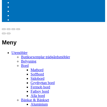
Meny
Utemöbler
Butiksexemplar trädgårdsmöbler
Belysning
Bord
Matbord
Soffbord
Sidobord
Grythyttan bord
Fermob bord
Fatboy bord
Alla bord
Bänkar & Bänkset
Aluminium