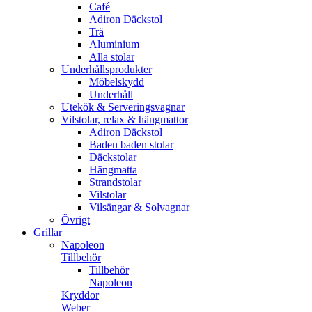
Café
Adiron Däckstol
Trä
Aluminium
Alla stolar
Underhållsprodukter
Möbelskydd
Underhåll
Utekök & Serveringsvagnar
Vilstolar, relax & hängmattor
Adiron Däckstol
Baden baden stolar
Däckstolar
Hängmatta
Strandstolar
Vilstolar
Vilsängar & Solvagnar
Övrigt
Grillar
Napoleon
Tillbehör
Tillbehör
Napoleon
Kryddor
Weber