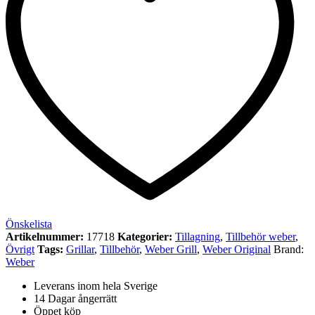
Önskelista
Artikelnummer:
17718
Kategorier:
Tillagning
,
Tillbehör weber
,
Övrigt
Tags:
Grillar
,
Tillbehör
,
Weber Grill
,
Weber Original
Brand:
Weber
Leverans inom hela Sverige
14 Dagar ångerrätt
Öppet köp