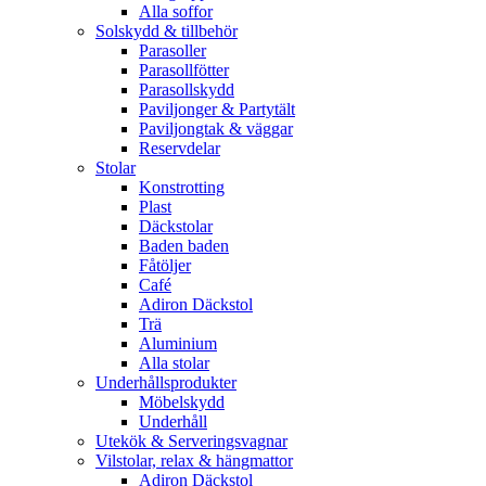
Alla soffor
Solskydd & tillbehör
Parasoller
Parasollfötter
Parasollskydd
Paviljonger & Partytält
Paviljongtak & väggar
Reservdelar
Stolar
Konstrotting
Plast
Däckstolar
Baden baden
Fåtöljer
Café
Adiron Däckstol
Trä
Aluminium
Alla stolar
Underhållsprodukter
Möbelskydd
Underhåll
Utekök & Serveringsvagnar
Vilstolar, relax & hängmattor
Adiron Däckstol