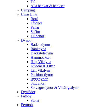
Trä
Alla bänkar & bänkset
Camping
Cane-Line
Bord
Fåtöljer
Pallar
Soffor
Tillbehör
Dynor
Baden dynor
Bänkdyna
Däckstolsdyna
Hammockset
Hög Vikdyna
Kuddar & Filtar
Låg Vikdyna
Positionsdynor
Ryggdynor
Sittdynor
Solvagnsdynor & Vilsängsdynor
Dynlådor
Fatboy
Stolar
Fermob