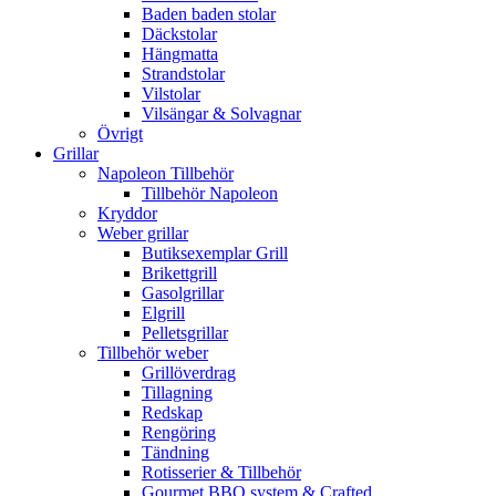
Baden baden stolar
Däckstolar
Hängmatta
Strandstolar
Vilstolar
Vilsängar & Solvagnar
Övrigt
Grillar
Napoleon Tillbehör
Tillbehör Napoleon
Kryddor
Weber grillar
Butiksexemplar Grill
Brikettgrill
Gasolgrillar
Elgrill
Pelletsgrillar
Tillbehör weber
Grillöverdrag
Tillagning
Redskap
Rengöring
Tändning
Rotisserier & Tillbehör
Gourmet BBQ system & Crafted