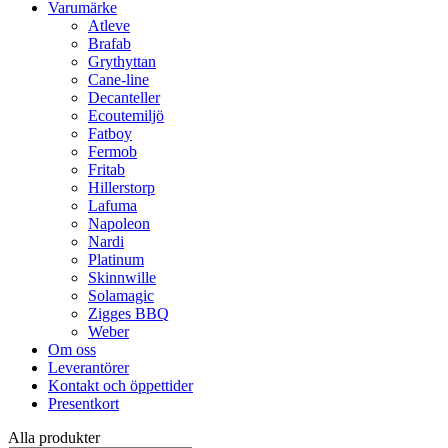
Varumärke
Atleve
Brafab
Grythyttan
Cane-line
Decanteller
Ecoutemiljö
Fatboy
Fermob
Fritab
Hillerstorp
Lafuma
Napoleon
Nardi
Platinum
Skinnwille
Solamagic
Zigges BBQ
Weber
Om oss
Leverantörer
Kontakt och öppettider
Presentkort
Alla produkter