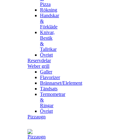
Pizza
Rökning
Handskar
&
Förkläde
Knivar,
Bestik
&
Tallrikar
Övrigt
Reservdelar
Weber grill
Galler
Flavorizer
Brännarset/Elelement
Tändsats
Termometrar
&
Ringar
Övrigt
Pizzaugn