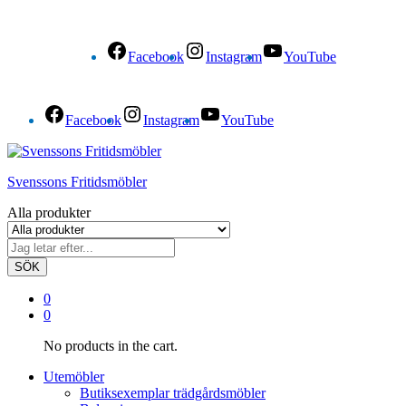
Facebook
Instagram
YouTube
Facebook
Instagram
YouTube
Svenssons Fritidsmöbler
Alla produkter
SÖK
0
0
No products in the cart.
Utemöbler
Butiksexemplar trädgårdsmöbler