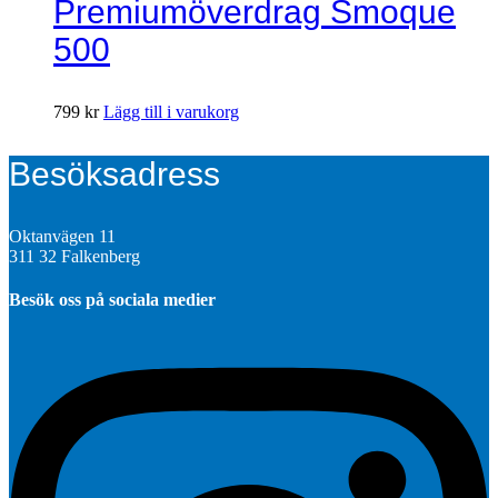
Premiumöverdrag Smoque
500
799
kr
Lägg till i varukorg
Besöksadress
Oktanvägen 11
311 32 Falkenberg
Besök oss på sociala medier