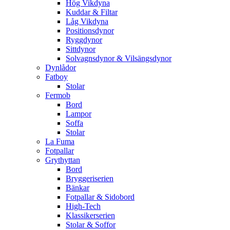
Hög Vikdyna
Kuddar & Filtar
Låg Vikdyna
Positionsdynor
Ryggdynor
Sittdynor
Solvagnsdynor & Vilsängsdynor
Dynlådor
Fatboy
Stolar
Fermob
Bord
Lampor
Soffa
Stolar
La Fuma
Fotpallar
Grythyttan
Bord
Bryggeriserien
Bänkar
Fotpallar & Sidobord
High-Tech
Klassikerserien
Stolar & Soffor