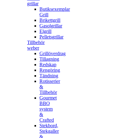
grillar
Butiksexemplar
Grill
Brikettgrill
Gasolgrillar
Elgrill
Pelletsgrillar
Tillbehör
weber
Grillöverdrag
Tillagning
Redskap
Rengöring
Tändning
Rotisserier
&
Tillbehör
Gourmet
BBQ
system
&
Crafted
Stekbord,
Stekgaller
&