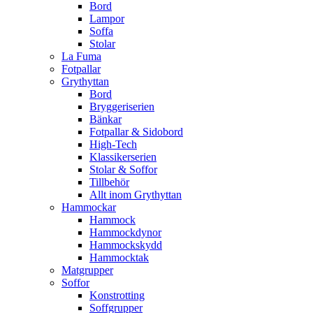
Bord
Lampor
Soffa
Stolar
La Fuma
Fotpallar
Grythyttan
Bord
Bryggeriserien
Bänkar
Fotpallar & Sidobord
High-Tech
Klassikerserien
Stolar & Soffor
Tillbehör
Allt inom Grythyttan
Hammockar
Hammock
Hammockdynor
Hammockskydd
Hammocktak
Matgrupper
Soffor
Konstrotting
Soffgrupper