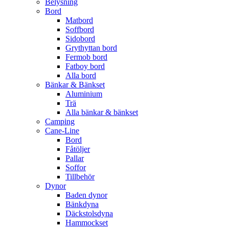
Belysning
Bord
Matbord
Soffbord
Sidobord
Grythyttan bord
Fermob bord
Fatboy bord
Alla bord
Bänkar & Bänkset
Aluminium
Trä
Alla bänkar & bänkset
Camping
Cane-Line
Bord
Fåtöljer
Pallar
Soffor
Tillbehör
Dynor
Baden dynor
Bänkdyna
Däckstolsdyna
Hammockset