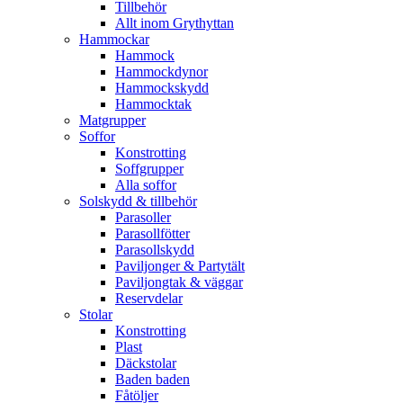
Tillbehör
Allt inom Grythyttan
Hammockar
Hammock
Hammockdynor
Hammockskydd
Hammocktak
Matgrupper
Soffor
Konstrotting
Soffgrupper
Alla soffor
Solskydd & tillbehör
Parasoller
Parasollfötter
Parasollskydd
Paviljonger & Partytält
Paviljongtak & väggar
Reservdelar
Stolar
Konstrotting
Plast
Däckstolar
Baden baden
Fåtöljer