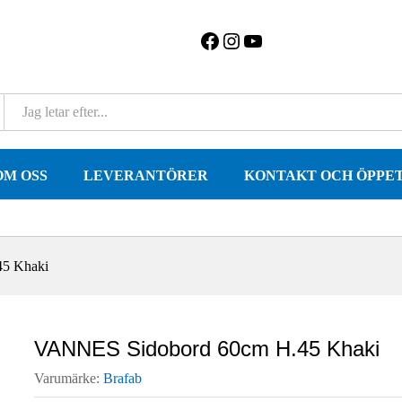
F
I
Y
a
n
o
c
s
u
e
t
T
b
a
u
o
g
b
o
r
e
k
a
m
OM OSS
LEVERANTÖRER
KONTAKT OCH ÖPPE
5 Khaki
VANNES Sidobord 60cm H.45 Khaki
Varumärke:
Brafab