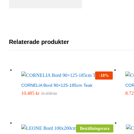
Relaterade produkter
-
10
%
CORNELIA Bord 90×125-185cm Teak
COR
10.485
10.485
kr
kr
8.7
8.7
11.650
11.650
kr
kr
Beställningsvara