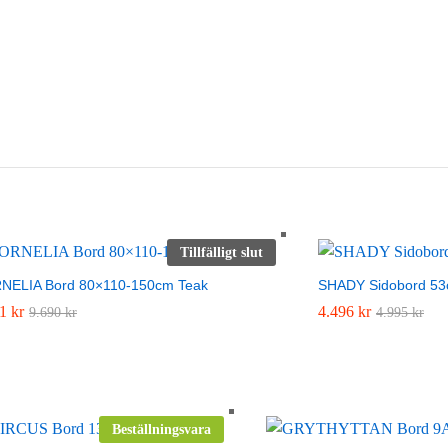
Tillfälligt slut
NELIA Bord 80×110-150cm Teak
SHADY Sidobord 53c
21
21
kr
kr
4.496
4.496
kr
kr
9.690
9.690
kr
kr
4.995
4.995
kr
kr
Beställningsvara