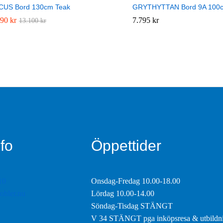
CUS Bord 130cm Teak
GRYTHYTTAN Bord 9A 100cm 
790
790
kr
kr
7.795
7.795
kr
kr
13.100
13.100
kr
kr
fo
Öppettider
10
Onsdag-Fredag 10.00-18.00
obler.nu
Lördag 10.00-14.00
Söndag-Tisdag STÄNGT
V 34 STÄNGT pga inköpsresa & utbildn