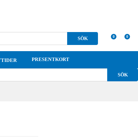
1.161
kr
1.290
kr
0
0
SÖK
PRESENTKORT
TTIDER
SÖK