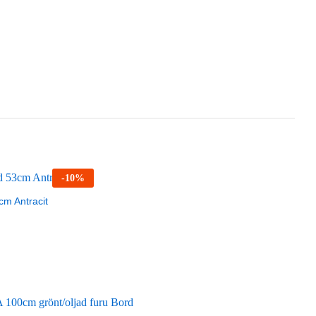
-
10
%
m Antracit