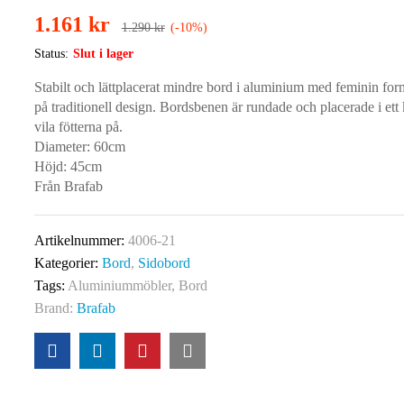
1.161
kr
1.290
kr
(-10%)
Status:
Slut i lager
Stabilt och lättplacerat mindre bord i aluminium med feminin fo
på traditionell design. Bordsbenen är rundade och placerade i ett 
vila fötterna på.
Diameter: 60cm
Höjd: 45cm
Från Brafab
Artikelnummer:
4006-21
Kategorier:
Bord
,
Sidobord
Tags:
Aluminiummöbler
,
Bord
Brand:
Brafab