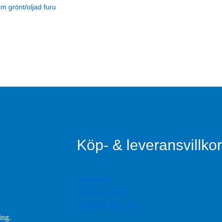
grönt/oljad furu
Köp- & leveransvillkor
Köpvillkor
Leveransvillkor
Ångerrätt och returer
ing.