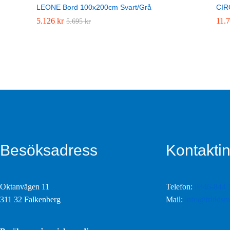
LEONE Bord 100x200cm Svart/Grå
CIR
5.126
5.126
kr
kr
11.
11.
5.695
5.695
kr
kr
Besöksadress
Kontaktin
Oktanvägen 11
Telefon:
0346-844 
311 32 Falkenberg
Mail:
info@fritidsm