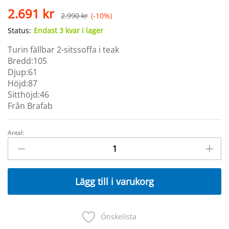
2.691
kr
2.990
kr
(-10%)
Status:
Endast 3 kvar i lager
Turin fällbar 2-sitssoffa i teak
Bredd:105
Djup:61
Höjd:87
Sitthöjd:46
Från Brafab
Antal:
TURIN
Soffa
105cm
Teak
Lägg till i varukorg
quantity
Önskelista