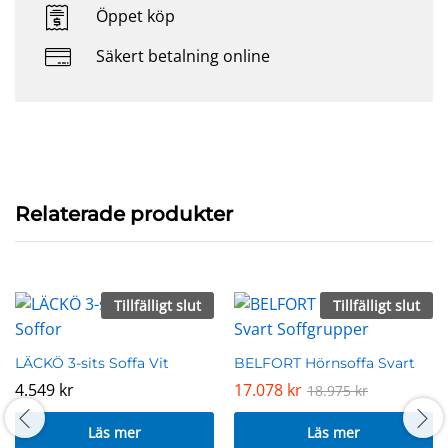
Öppet köp
Säkert betalning online
Relaterade produkter
Tillfälligt slut
Tillfälligt slut
LÄCKÖ 3-sits Soffa Vit
BELFORT Hörnsoffa Svart
4.549
kr
17.078
kr
18.975
kr
Läs mer
Läs mer