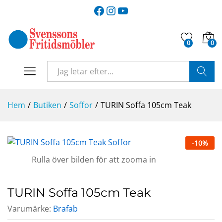
Facebook
Instagram
YouTube
0
0
SÖK
Hem
/
Butiken
/
Soffor
/
TURIN Soffa 105cm Teak
-
10
%
Rulla över bilden för att zooma in
TURIN Soffa 105cm Teak
Varumärke:
Brafab