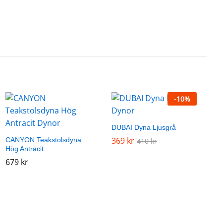
-
10
%
DUBAI Dyna Ljusgrå
369
369
kr
kr
CANYON Teakstolsdyna
410
410
kr
kr
Hög Antracit
679
679
kr
kr