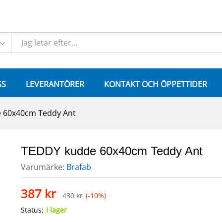
SS
LEVERANTÖRER
KONTAKT OCH ÖPPETTIDER
 60x40cm Teddy Ant
TEDDY kudde 60x40cm Teddy Ant
Varumärke:
Brafab
387
kr
430
kr
(-10%)
Status:
I lager