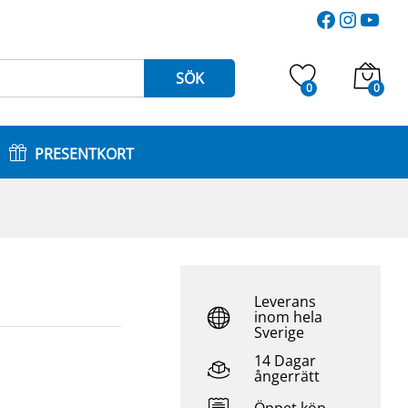
387
kr
Faceboo
Instag
You
Lägg till i varukorg
430
kr
SÖK
0
0
PRESENTKORT
Leverans
inom hela
Sverige
14 Dagar
ångerrätt