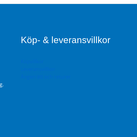
Köp- & leveransvillkor
Köpvillkor
Leveransvillkor
Ångerrätt och returer
g.