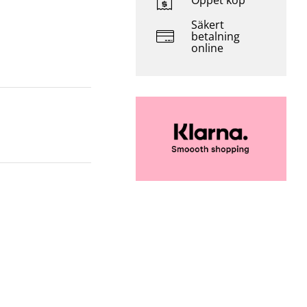
Öppet köp
Säkert
betalning
online