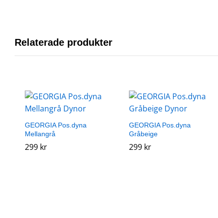
Relaterade produkter
GEORGIA Pos.dyna
GEORGIA Pos.dyna
Mellangrå
Gråbeige
299
299
kr
kr
299
299
kr
kr