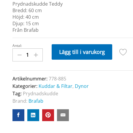
Prydnadskudde Teddy
Bredd:
60 cm
Höjd:
40 cm
Djup:
15 cm
Från Brafab
Antal:
TEDDY
Lägg till i varukorg
kudde
60x40cm
Teddy
Ant
Artikelnummer:
778-885
quantity
Kategorier:
Kuddar & Filtar
,
Dynor
Tag:
Prydnadskudde
Brand:
Brafab