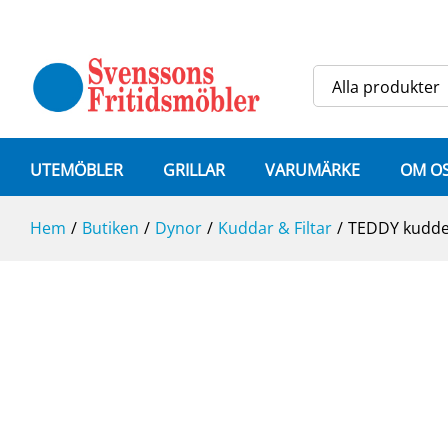
TEDDY kudde 60x40cm Teddy Ant
Alla produkter
UTEMÖBLER
GRILLAR
VARUMÄRKE
OM O
Hem
/
Butiken
/
Dynor
/
Kuddar & Filtar
/
TEDDY kudde
-
%