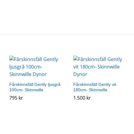
Fårskinnsfäll Gently ljusgrå
Fårskinnsfäll Gently vit
100cm- Skinnwille
180cm- Skinnwille
795
795
kr
kr
1.500
1.500
kr
kr